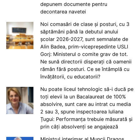
depunem documente pentru
decontarea navetei
Noi comasări de clase și posturi, cu 3
săptămâni până la debutul anului
școlar 2026-2027, sunt semnalate de
Alin Badea, prim-vicepreședinte USLI
Gorj: Ministerul o comite grav de tot.
Ne sună directorii disperați că oamenii
rămân fără posturi. Ce se întâmplă cu
învățătorii, cu educatorii?
Nu poate liceul tehnologic să-i ducă pe
toți elevii la un Bacalaureat de 100%
absolvire, sunt care au intrat cu media
2 sau 3, spune inspectoarea Iuliana
Țugui: Performanța trebuie măsurată și
prin câți absolvenți se angajează
Ministrul interimar al Muncii Dragos