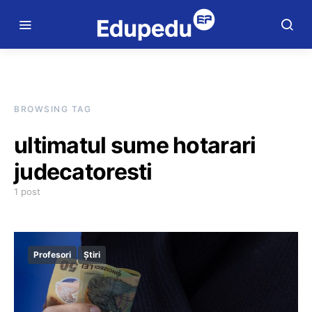
BROWSING TAG
ultimatul sume hotarari
judecatoresti
1 post
Profesori
Știri