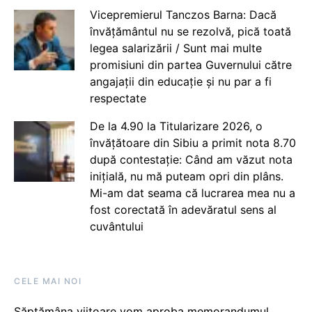
Vicepremierul Tanczos Barna: Dacă
învățământul nu se rezolvă, pică toată
legea salarizării / Sunt mai multe
promisiuni din partea Guvernului către
angajații din educație și nu par a fi
respectate
De la 4.90 la Titularizare 2026, o
învățătoare din Sibiu a primit nota 8.70
după contestație: Când am văzut nota
inițială, nu mă puteam opri din plâns.
Mi-am dat seama că lucrarea mea nu a
fost corectată în adevăratul sens al
cuvântului
CELE MAI NOI
Săptămâna viitoare vom aproba memorandumul