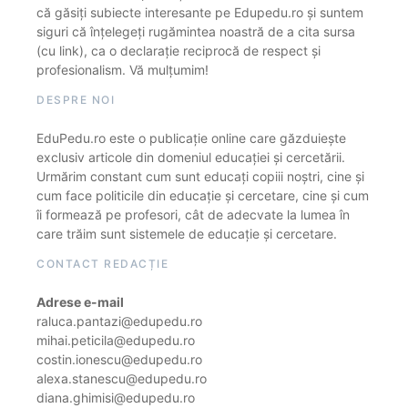
că găsiți subiecte interesante pe Edupedu.ro și suntem
siguri că înțelegeți rugămintea noastră de a cita sursa
(cu link), ca o declarație reciprocă de respect și
profesionalism. Vă mulțumim!
DESPRE NOI
EduPedu.ro este o publicație online care găzduiește
exclusiv articole din domeniul educației și cercetării.
Urmărim constant cum sunt educați copiii noștri, cine și
cum face politicile din educație și cercetare, cine și cum
îi formează pe profesori, cât de adecvate la lumea în
care trăim sunt sistemele de educație și cercetare.
CONTACT REDACȚIE
Adrese e-mail
raluca.pantazi@edupedu.ro
mihai.peticila@edupedu.ro
costin.ionescu@edupedu.ro
alexa.stanescu@edupedu.ro
diana.ghimisi@edupedu.ro