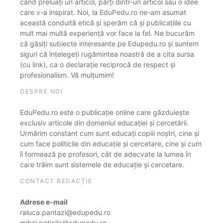
când preluați un articol, părți dintr-un articol sau o idee
care v-a inspirat. Noi, la EduPedu.ro ne-am asumat
această conduită etică și sperăm că și publicațiile cu
mult mai multă experiență vor face la fel. Ne bucurăm
că găsiți subiecte interesante pe Edupedu.ro și suntem
siguri că înțelegeți rugămintea noastră de a cita sursa
(cu link), ca o declarație reciprocă de respect și
profesionalism. Vă mulțumim!
DESPRE NOI
EduPedu.ro este o publicație online care găzduiește
exclusiv articole din domeniul educației și cercetării.
Urmărim constant cum sunt educați copiii noștri, cine și
cum face politicile din educație și cercetare, cine și cum
îi formează pe profesori, cât de adecvate la lumea în
care trăim sunt sistemele de educație și cercetare.
CONTACT REDACȚIE
Adrese e-mail
raluca.pantazi@edupedu.ro
mihai.peticila@edupedu.ro