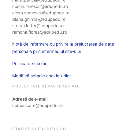
costin.ionescu@edupedu.ro
alexa.stanescu@edupedu.ro
diana.ghimisi@edupedu.ro
stefan.lefter@edupedu.ro
ramona.florea@edupedu.ro
Notă de informare cu privire la prelucrarea de date
personale prin intermediul site-ului
Politica de cookie
Modifică setarile cookie-urilor
PUBLICITATE ȘI PARTENERIATE
Adresă de e-mail
comunicare@edupedu.ro
STATISTICI EDUPEDU.RO