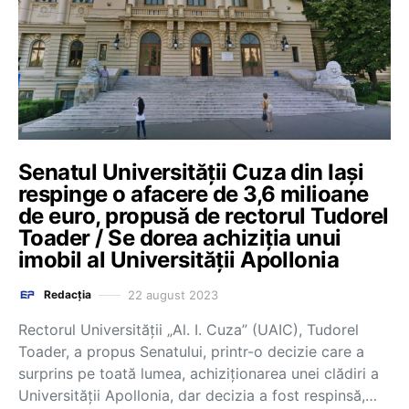
Senatul Universității Cuza din Iași
respinge o afacere de 3,6 milioane
de euro, propusă de rectorul Tudorel
Toader / Se dorea achiziția unui
imobil al Universității Apollonia
22 august 2023
Redacția
Rectorul Universității „Al. I. Cuza” (UAIC), Tudorel
Toader, a propus Senatului, printr-o decizie care a
surprins pe toată lumea, achiziționarea unei clădiri a
Universității Apollonia, dar decizia a fost respinsă,…