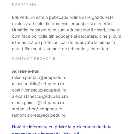
DESPRE NOI
EduPedu.ro este o publicație online care găzduiește
exclusiv articole din domeniul educației și cercetării.
Urmărim constant cum sunt educați copiii noștri, cine și
cum face politicile din educație și cercetare, cine și cum
îi formează pe profesori, cât de adecvate la lumea în
care trăim sunt sistemele de educație și cercetare.
CONTACT REDACȚIE
Adrese e-mail
raluca.pantazi@edupedu.ro
mihai.peticila@edupedu.ro
costin.ionescu@edupedu.ro
alexa.stanescu@edupedu.ro
diana.ghimisi@edupedu.ro
stefan.lefter@edupedu.ro
ramona.florea@edupedu.ro
Notă de informare cu privire la prelucrarea de date
personale prin intermediul site-ului