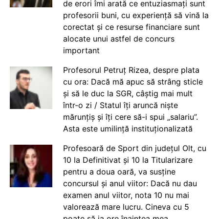
de erori îmi arată ce entuziasmați sunt
profesorii buni, cu experiență să vină la
corectat și ce resurse financiare sunt
alocate unui astfel de concurs
important
Profesorul Petruț Rizea, despre plata
cu ora: Dacă mă apuc să strâng sticle
și să le duc la SGR, câștig mai mult
într-o zi / Statul îți aruncă niște
mărunțiș și îți cere să-i spui „salariu”.
Asta este umilință instituționalizată
Profesoară de Sport din județul Olt, cu
10 la Definitivat și 10 la Titularizare
pentru a doua oară, va susține
concursul și anul viitor: Dacă nu dau
examen anul viitor, nota 10 nu mai
valorează mare lucru. Cineva cu 5
poate să ia ore înaintea mea