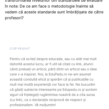
transformarea nivelurilor din standardele de evaluare
în note: De ce am face o metodologie înainte să
vedem că aceste standarde sunt îmbrățișate de către
profesori?
COPYRIGHT
Pentru că scrieți despre educație, sau cu atât mai mult
datorită acestui lucru, ar fi util să citați cu link, atunci
când preluați un articol, părți dintr-un articol sau o idee
care v-a inspirat. Noi, la EduPedu.ro ne-am asumat
această conduită etică și sperăm că și publicațiile cu
mult mai multă experiență vor face la fel. Ne bucurăm
că găsiți subiecte interesante pe Edupedu.ro și suntem
siguri că înțelegeți rugămintea noastră de a cita sursa
(cu link), ca o declarație reciprocă de respect și
profesionalism. Vă mulțumim!