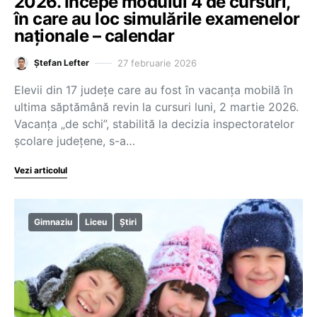
2026. Începe modulul 4 de cursuri,
în care au loc simulările examenelor
naționale – calendar
27 februarie 2026
Ștefan Lefter
Elevii din 17 județe care au fost în vacanța mobilă în
ultima săptămână revin la cursuri luni, 2 martie 2026.
Vacanța „de schi”, stabilită la decizia inspectoratelor
școlare județene, s-a…
Vezi articolul
Gimnaziu
Liceu
Știri