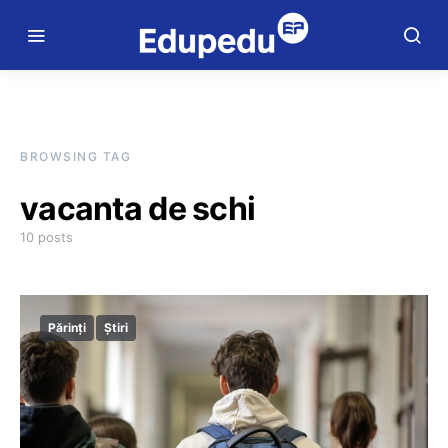
BROWSING TAG
vacanta de schi
10 posts
Părinți
Știri