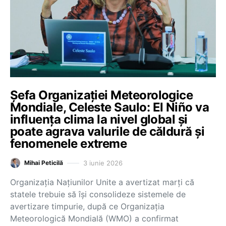
Șefa Organizației Meteorologice
Mondiale, Celeste Saulo: El Niño va
influența clima la nivel global și
poate agrava valurile de căldură și
fenomenele extreme
3 iunie 2026
Mihai Peticilă
Organizația Națiunilor Unite a avertizat marți că
statele trebuie să își consolideze sistemele de
avertizare timpurie, după ce Organizația
Meteorologică Mondială (WMO) a confirmat