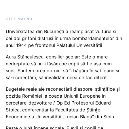
CELE MAI NOI
Universitatea din București a reamplasat vulturul și
cei doi grifoni distruși în urma bombardamentelor din
anul 1944 pe frontonul Palatului Universității
Aura Stănculescu, consilier școlar: Este o mare
nedreptate să nu-i lăsăm pe copii să fie așa cum
sunt. Suntem prea dornici să îi băgăm în șabloane și
să-i corectăm, să invalidăm ceea ce fac diferit
Bugetele reale ale reconectării diasporei științifice și
poziția României la coada Uniunii Europene în
cercetare-dezvoltare / Op Ed Profesorul Eduard
Stoica, conferențiar la Facultatea de Științe
Economice a Universității „Lucian Blaga” din Sibiu
Peste o lună începe școala. Elevii și copiii de