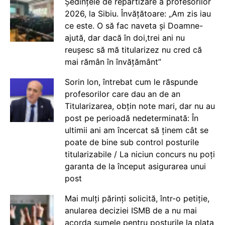
Ședințele de repartizare a profesorilor
2026, la Sibiu. Învățătoare: „Am zis iau
ce este. O să fac naveta și Doamne-
ajută, dar dacă în doi,trei ani nu
reușesc să mă titularizez nu cred că
mai rămân în învățământ”
Sorin Ion, întrebat cum le răspunde
profesorilor care dau an de an
Titularizarea, obțin note mari, dar nu au
post pe perioadă nedeterminată: În
ultimii ani am încercat să ținem cât se
poate de bine sub control posturile
titularizabile / La niciun concurs nu poți
garanta de la început asigurarea unui
post
Mai mulți părinți solicită, într-o petiție,
anularea deciziei ISMB de a nu mai
acorda sumele pentru posturile la plata