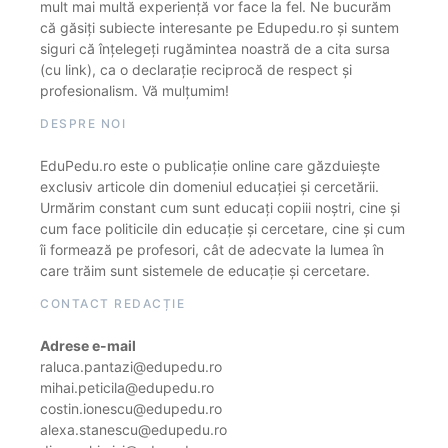
mult mai multă experiență vor face la fel. Ne bucurăm
că găsiți subiecte interesante pe Edupedu.ro și suntem
siguri că înțelegeți rugămintea noastră de a cita sursa
(cu link), ca o declarație reciprocă de respect și
profesionalism. Vă mulțumim!
DESPRE NOI
EduPedu.ro este o publicație online care găzduiește
exclusiv articole din domeniul educației și cercetării.
Urmărim constant cum sunt educați copiii noștri, cine și
cum face politicile din educație și cercetare, cine și cum
îi formează pe profesori, cât de adecvate la lumea în
care trăim sunt sistemele de educație și cercetare.
CONTACT REDACȚIE
Adrese e-mail
raluca.pantazi@edupedu.ro
mihai.peticila@edupedu.ro
costin.ionescu@edupedu.ro
alexa.stanescu@edupedu.ro