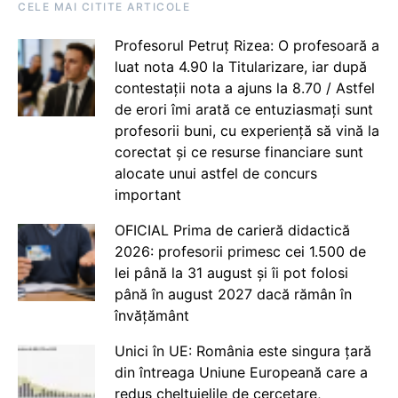
CELE MAI CITITE ARTICOLE
Profesorul Petruț Rizea: O profesoară a
luat nota 4.90 la Titularizare, iar după
contestații nota a ajuns la 8.70 / Astfel
de erori îmi arată ce entuziasmați sunt
profesorii buni, cu experiență să vină la
corectat și ce resurse financiare sunt
alocate unui astfel de concurs
important
OFICIAL Prima de carieră didactică
2026: profesorii primesc cei 1.500 de
lei până la 31 august și îi pot folosi
până în august 2027 dacă rămân în
învățământ
Unici în UE: România este singura țară
din întreaga Uniune Europeană care a
redus cheltuielile de cercetare,