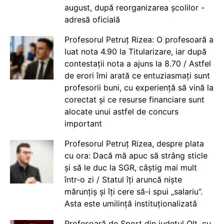
august, după reorganizarea școlilor -
adresă oficială
Profesorul Petruț Rizea: O profesoară a
luat nota 4.90 la Titularizare, iar după
contestații nota a ajuns la 8.70 / Astfel
de erori îmi arată ce entuziasmați sunt
profesorii buni, cu experiență să vină la
corectat și ce resurse financiare sunt
alocate unui astfel de concurs
important
Profesorul Petruț Rizea, despre plata
cu ora: Dacă mă apuc să strâng sticle
și să le duc la SGR, câștig mai mult
într-o zi / Statul îți aruncă niște
mărunțiș și îți cere să-i spui „salariu”.
Asta este umilință instituționalizată
Profesoară de Sport din județul Olt, cu