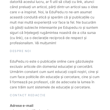
datorită acestui lucru, ar fi util să citați cu link, atunci
când preluați un articol, părți dintr-un articol sau o idee
care v-a inspirat. Noi, la EduPedu.ro ne-am asumat
această conduită etică și sperăm că și publicațiile cu
mult mai multă experiență vor face la fel. Ne bucurăm
că găsiți subiecte interesante pe Edupedu.ro și suntem
siguri că înțelegeți rugămintea noastră de a cita sursa
(cu link), ca o declarație reciprocă de respect și
profesionalism. Vă mulțumim!
DESPRE NOI
EduPedu.ro este o publicație online care găzduiește
exclusiv articole din domeniul educației și cercetării.
Urmărim constant cum sunt educați copiii noștri, cine și
cum face politicile din educație și cercetare, cine și cum
îi formează pe profesori, cât de adecvate la lumea în
care trăim sunt sistemele de educație și cercetare.
CONTACT REDACȚIE
Adrese e-mail