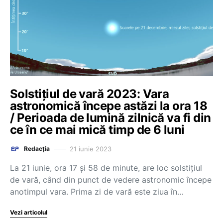
Solstițiul de vară 2023: Vara
astronomică începe astăzi la ora 18
/ Perioada de lumină zilnică va fi din
ce în ce mai mică timp de 6 luni
21 iunie 2023
Redacția
La 21 iunie, ora 17 şi 58 de minute, are loc solstiţiul
de vară, când din punct de vedere astronomic începe
anotimpul vara. Prima zi de vară este ziua în…
Vezi articolul