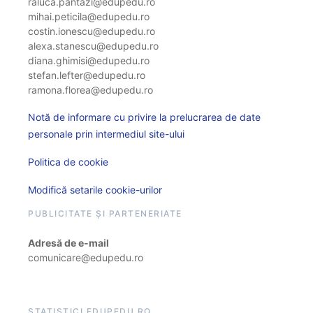
raluca.pantazi@edupedu.ro
mihai.peticila@edupedu.ro
costin.ionescu@edupedu.ro
alexa.stanescu@edupedu.ro
diana.ghimisi@edupedu.ro
stefan.lefter@edupedu.ro
ramona.florea@edupedu.ro
Notă de informare cu privire la prelucrarea de date
personale prin intermediul site-ului
Politica de cookie
Modifică setarile cookie-urilor
PUBLICITATE ȘI PARTENERIATE
Adresă de e-mail
comunicare@edupedu.ro
STATISTICI EDUPEDU.RO