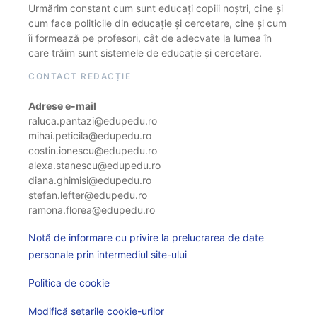
Urmărim constant cum sunt educați copiii noștri, cine și
cum face politicile din educație și cercetare, cine și cum
îi formează pe profesori, cât de adecvate la lumea în
care trăim sunt sistemele de educație și cercetare.
CONTACT REDACȚIE
Adrese e-mail
raluca.pantazi@edupedu.ro
mihai.peticila@edupedu.ro
costin.ionescu@edupedu.ro
alexa.stanescu@edupedu.ro
diana.ghimisi@edupedu.ro
stefan.lefter@edupedu.ro
ramona.florea@edupedu.ro
Notă de informare cu privire la prelucrarea de date
personale prin intermediul site-ului
Politica de cookie
Modifică setarile cookie-urilor