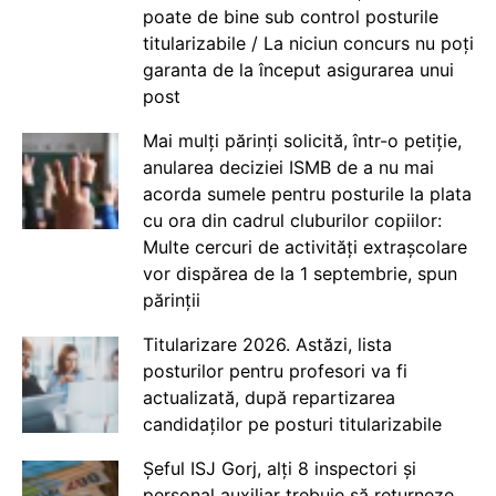
poate de bine sub control posturile
titularizabile / La niciun concurs nu poți
garanta de la început asigurarea unui
post
Mai mulți părinți solicită, într-o petiție,
anularea deciziei ISMB de a nu mai
acorda sumele pentru posturile la plata
cu ora din cadrul cluburilor copiilor:
Multe cercuri de activități extrașcolare
vor dispărea de la 1 septembrie, spun
părinții
Titularizare 2026. Astăzi, lista
posturilor pentru profesori va fi
actualizată, după repartizarea
candidaților pe posturi titularizabile
Șeful ISJ Gorj, alți 8 inspectori și
personal auxiliar trebuie să returneze