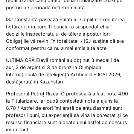
repartizarea candidaților de la Titularizare 2026 pe
posturi pe perioadă nedeterminată
ISJ Constanța pasează Palatului Copiilor executarea
hotărârii prin care Tribunalul a suspendat chiar
deciziile Inspectoratului de tăiere a posturilor:
Obligațiile vă revin „în totalitate” / ISJ susține că s-a
conformat pentru că nu a mai emis alte acte
ULTIMĂ ORĂ Elevii români au obținut 3 medalii de
aur, 2 de argint și 3 de bronz la Olimpiada
Internațională de Inteligență Artificială – IOAI 2026,
desfășurată în Kazahstan
Profesorul Petruț Rizea: O profesoară a luat nota 4.90
la Titularizare, iar după contestații nota a ajuns la
8.70 / Astfel de erori îmi arată ce entuziasmați sunt
profesorii buni, cu experiență să vină la corectat și ce
resurse financiare sunt alocate unui astfel de concurs
important