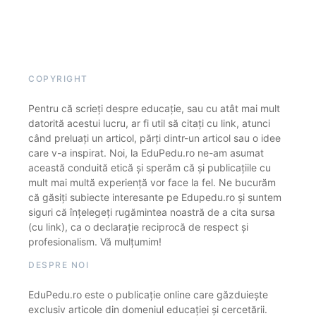
COPYRIGHT
Pentru că scrieți despre educație, sau cu atât mai mult
datorită acestui lucru, ar fi util să citați cu link, atunci
când preluați un articol, părți dintr-un articol sau o idee
care v-a inspirat. Noi, la EduPedu.ro ne-am asumat
această conduită etică și sperăm că și publicațiile cu
mult mai multă experiență vor face la fel. Ne bucurăm
că găsiți subiecte interesante pe Edupedu.ro și suntem
siguri că înțelegeți rugămintea noastră de a cita sursa
(cu link), ca o declarație reciprocă de respect și
profesionalism. Vă mulțumim!
DESPRE NOI
EduPedu.ro este o publicație online care găzduiește
exclusiv articole din domeniul educației și cercetării.