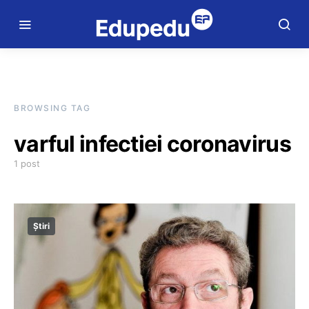
BROWSING TAG
varful infectiei coronavirus
1 post
Știri