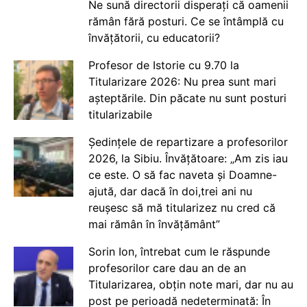
Ne sună directorii disperați că oamenii
rămân fără posturi. Ce se întâmplă cu
învățătorii, cu educatorii?
Profesor de Istorie cu 9.70 la
Titularizare 2026: Nu prea sunt mari
așteptările. Din păcate nu sunt posturi
titularizabile
Ședințele de repartizare a profesorilor
2026, la Sibiu. Învățătoare: „Am zis iau
ce este. O să fac naveta și Doamne-
ajută, dar dacă în doi,trei ani nu
reușesc să mă titularizez nu cred că
mai rămân în învățământ”
Sorin Ion, întrebat cum le răspunde
profesorilor care dau an de an
Titularizarea, obțin note mari, dar nu au
post pe perioadă nedeterminată: În