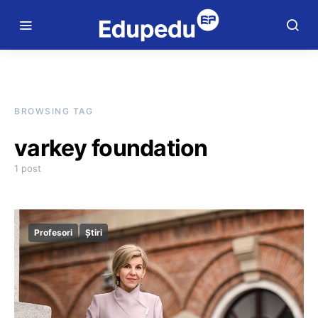
BROWSING TAG
varkey foundation
1 post
Profesori
Știri