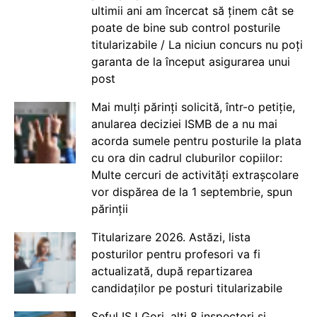
ultimii ani am încercat să ținem cât se
poate de bine sub control posturile
titularizabile / La niciun concurs nu poți
garanta de la început asigurarea unui
post
Mai mulți părinți solicită, într-o petiție,
anularea deciziei ISMB de a nu mai
acorda sumele pentru posturile la plata
cu ora din cadrul cluburilor copiilor:
Multe cercuri de activități extrașcolare
vor dispărea de la 1 septembrie, spun
părinții
Titularizare 2026. Astăzi, lista
posturilor pentru profesori va fi
actualizată, după repartizarea
candidaților pe posturi titularizabile
Șeful ISJ Gorj, alți 8 inspectori și