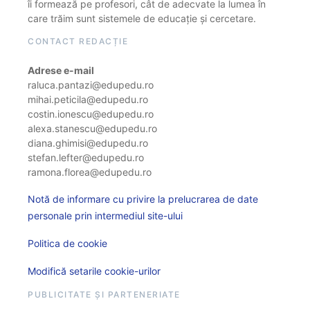
îi formează pe profesori, cât de adecvate la lumea în
care trăim sunt sistemele de educație și cercetare.
CONTACT REDACȚIE
Adrese e-mail
raluca.pantazi@edupedu.ro
mihai.peticila@edupedu.ro
costin.ionescu@edupedu.ro
alexa.stanescu@edupedu.ro
diana.ghimisi@edupedu.ro
stefan.lefter@edupedu.ro
ramona.florea@edupedu.ro
Notă de informare cu privire la prelucrarea de date
personale prin intermediul site-ului
Politica de cookie
Modifică setarile cookie-urilor
PUBLICITATE ȘI PARTENERIATE