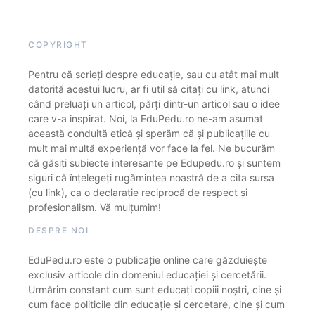
COPYRIGHT
Pentru că scrieți despre educație, sau cu atât mai mult
datorită acestui lucru, ar fi util să citați cu link, atunci
când preluați un articol, părți dintr-un articol sau o idee
care v-a inspirat. Noi, la EduPedu.ro ne-am asumat
această conduită etică și sperăm că și publicațiile cu
mult mai multă experiență vor face la fel. Ne bucurăm
că găsiți subiecte interesante pe Edupedu.ro și suntem
siguri că înțelegeți rugămintea noastră de a cita sursa
(cu link), ca o declarație reciprocă de respect și
profesionalism. Vă mulțumim!
DESPRE NOI
EduPedu.ro este o publicație online care găzduiește
exclusiv articole din domeniul educației și cercetării.
Urmărim constant cum sunt educați copiii noștri, cine și
cum face politicile din educație și cercetare, cine și cum