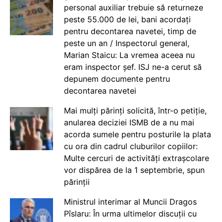
personal auxiliar trebuie să returneze
peste 55.000 de lei, bani acordați
pentru decontarea navetei, timp de
peste un an / Inspectorul general,
Marian Staicu: La vremea aceea nu
eram inspector șef. ISJ ne-a cerut să
depunem documente pentru
decontarea navetei
Mai mulți părinți solicită, într-o petiție,
anularea deciziei ISMB de a nu mai
acorda sumele pentru posturile la plata
cu ora din cadrul cluburilor copiilor:
Multe cercuri de activități extrașcolare
vor dispărea de la 1 septembrie, spun
părinții
Ministrul interimar al Muncii Dragos
Pîslaru: În urma ultimelor discuții cu