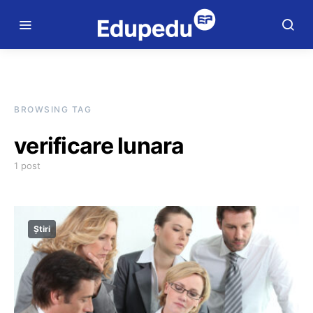
BROWSING TAG
verificare lunara
1 post
Știri