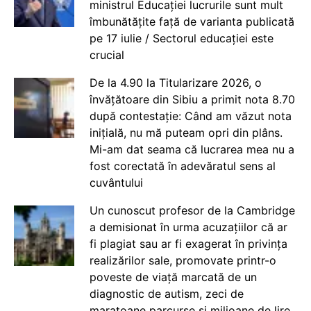
ministrul Educației lucrurile sunt mult
îmbunătățite față de varianta publicată
pe 17 iulie / Sectorul educației este
crucial
De la 4.90 la Titularizare 2026, o
învățătoare din Sibiu a primit nota 8.70
după contestație: Când am văzut nota
inițială, nu mă puteam opri din plâns.
Mi-am dat seama că lucrarea mea nu a
fost corectată în adevăratul sens al
cuvântului
Un cunoscut profesor de la Cambridge
a demisionat în urma acuzațiilor că ar
fi plagiat sau ar fi exagerat în privința
realizărilor sale, promovate printr-o
poveste de viață marcată de un
diagnostic de autism, zeci de
maratoane parcurse și milioane de lire