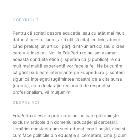
COPYRIGHT
Pentru că scrieți despre educație, sau cu atât mai mult
datorită acestui lucru, ar fi util să citați cu link, atunci
când preluați un articol, părți dintr-un articol sau o idee
care v-a inspirat. Noi, la EduPedu.ro ne-am asumat
această conduită etică și sperăm că și publicațiile cu
mult mai multă experiență vor face la fel. Ne bucurăm
că găsiți subiecte interesante pe Edupedu.ro și suntem
siguri că înțelegeți rugămintea noastră de a cita sursa
(cu link), ca o declarație reciprocă de respect și
profesionalism. Vă mulțumim!
DESPRE NOI
EduPedu.ro este o publicație online care găzduiește
exclusiv articole din domeniul educației și cercetării.
Urmărim constant cum sunt educați copiii noștri, cine și
cum face politicile din educație și cercetare, cine și cum