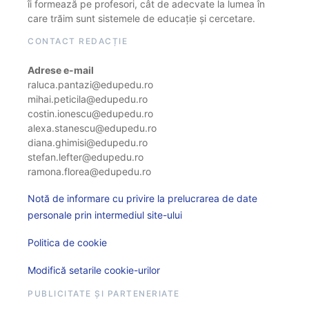
îi formează pe profesori, cât de adecvate la lumea în
care trăim sunt sistemele de educație și cercetare.
CONTACT REDACȚIE
Adrese e-mail
raluca.pantazi@edupedu.ro
mihai.peticila@edupedu.ro
costin.ionescu@edupedu.ro
alexa.stanescu@edupedu.ro
diana.ghimisi@edupedu.ro
stefan.lefter@edupedu.ro
ramona.florea@edupedu.ro
Notă de informare cu privire la prelucrarea de date
personale prin intermediul site-ului
Politica de cookie
Modifică setarile cookie-urilor
PUBLICITATE ȘI PARTENERIATE