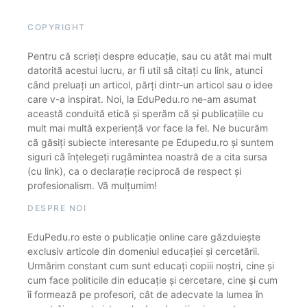
COPYRIGHT
Pentru că scrieți despre educație, sau cu atât mai mult
datorită acestui lucru, ar fi util să citați cu link, atunci
când preluați un articol, părți dintr-un articol sau o idee
care v-a inspirat. Noi, la EduPedu.ro ne-am asumat
această conduită etică și sperăm că și publicațiile cu
mult mai multă experiență vor face la fel. Ne bucurăm
că găsiți subiecte interesante pe Edupedu.ro și suntem
siguri că înțelegeți rugămintea noastră de a cita sursa
(cu link), ca o declarație reciprocă de respect și
profesionalism. Vă mulțumim!
DESPRE NOI
EduPedu.ro este o publicație online care găzduiește
exclusiv articole din domeniul educației și cercetării.
Urmărim constant cum sunt educați copiii noștri, cine și
cum face politicile din educație și cercetare, cine și cum
îi formează pe profesori, cât de adecvate la lumea în