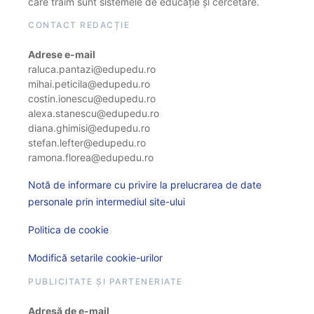
care trăim sunt sistemele de educație și cercetare.
CONTACT REDACȚIE
Adrese e-mail
raluca.pantazi@edupedu.ro
mihai.peticila@edupedu.ro
costin.ionescu@edupedu.ro
alexa.stanescu@edupedu.ro
diana.ghimisi@edupedu.ro
stefan.lefter@edupedu.ro
ramona.florea@edupedu.ro
Notă de informare cu privire la prelucrarea de date
personale prin intermediul site-ului
Politica de cookie
Modifică setarile cookie-urilor
PUBLICITATE ȘI PARTENERIATE
Adresă de e-mail