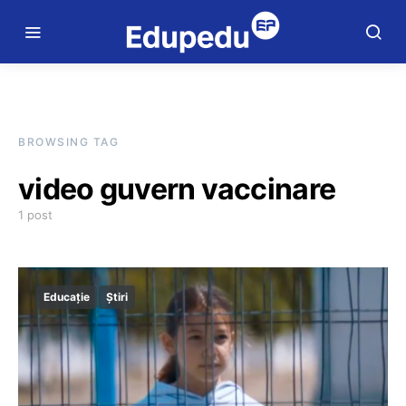
BROWSING TAG
video guvern vaccinare
1 post
Educație
Știri