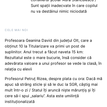
Sunt spații inadecvate în care copilul
nu va destăinui nimic niciodată
CELE MAI NOI
Profesoara Geanina David din județul Olt, care a
obținut 10 la Titularizare va primi un post de
suplinitor. Anul trecut a făcut naveta 15 km:
Rezultatul este o mare bucurie, însă consider că
adevărata valoare a unui profesor se vede la clasă, în
relația cu elevii
Profesorul Petruț Rizea, despre plata cu ora: Dacă mă
apuc să strâng sticle și să le duc la SGR, câștig mai
mult într-o zi / Statul îți aruncă niște mărunțiș și îți
cere să-i spui „salariu”. Asta este umilință
instituționalizată