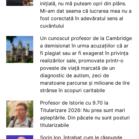
inițială, nu mă puteam opri din plâns.
Mi-am dat seama că lucrarea mea nu a
fost corectată în adevăratul sens al
cuvântului
Un cunoscut profesor de la Cambridge
a demisionat în urma acuzațiilor că ar
fi plagiat sau ar fi exagerat în privința
realizărilor sale, promovate printr-o
poveste de viață marcată de un
diagnostic de autism, zeci de
maratoane parcurse și milioane de lire
strânse în scopuri caritabile
Profesor de Istorie cu 9.70 la
Titularizare 2026: Nu prea sunt mari
așteptările. Din păcate nu sunt posturi
titularizabile
Sorin Ion, întrebat cum le răspunde