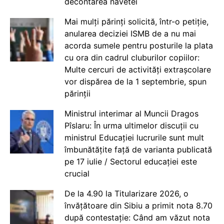
decontarea navetei
Mai mulți părinți solicită, într-o petiție,
anularea deciziei ISMB de a nu mai
acorda sumele pentru posturile la plata
cu ora din cadrul cluburilor copiilor:
Multe cercuri de activități extrașcolare
vor dispărea de la 1 septembrie, spun
părinții
Ministrul interimar al Muncii Dragos
Pîslaru: În urma ultimelor discuții cu
ministrul Educației lucrurile sunt mult
îmbunătățite față de varianta publicată
pe 17 iulie / Sectorul educației este
crucial
De la 4.90 la Titularizare 2026, o
învățătoare din Sibiu a primit nota 8.70
după contestație: Când am văzut nota