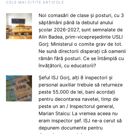
CELE MAI CITITE ARTICOLE
Noi comasări de clase și posturi, cu 3
săptămâni până la debutul anului
școlar 2026-2027, sunt semnalate de
Alin Badea, prim-vicepreședinte USLI
Gorj: Ministerul o comite grav de tot.
Ne sună directorii disperați că oamenii
rămân fără posturi. Ce se întâmplă cu
învățătorii, cu educatorii?
Șeful ISJ Gorj, alți 8 inspectori și
personal auxiliar trebuie să returneze
peste 55.000 de lei, bani acordați
pentru decontarea navetei, timp de
peste un an / Inspectorul general,
Marian Staicu: La vremea aceea nu
eram inspector șef. ISJ ne-a cerut să
depunem documente pentru