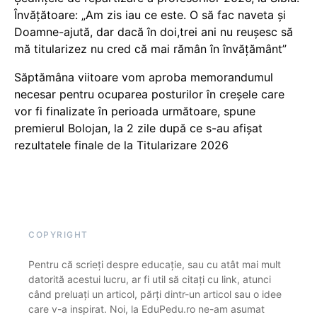
Învățătoare: „Am zis iau ce este. O să fac naveta și
Doamne-ajută, dar dacă în doi,trei ani nu reușesc să
mă titularizez nu cred că mai rămân în învățământ”
Săptămâna viitoare vom aproba memorandumul
necesar pentru ocuparea posturilor în creșele care
vor fi finalizate în perioada următoare, spune
premierul Bolojan, la 2 zile după ce s-au afișat
rezultatele finale de la Titularizare 2026
COPYRIGHT
Pentru că scrieți despre educație, sau cu atât mai mult
datorită acestui lucru, ar fi util să citați cu link, atunci
când preluați un articol, părți dintr-un articol sau o idee
care v-a inspirat. Noi, la EduPedu.ro ne-am asumat