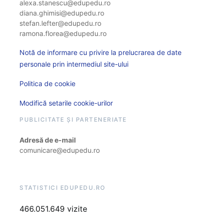
alexa.stanescu@edupedu.ro
diana.ghimisi@edupedu.ro
stefan.lefter@edupedu.ro
ramona.florea@edupedu.ro
Notă de informare cu privire la prelucrarea de date
personale prin intermediul site-ului
Politica de cookie
Modifică setarile cookie-urilor
PUBLICITATE ȘI PARTENERIATE
Adresă de e-mail
comunicare@edupedu.ro
STATISTICI EDUPEDU.RO
466.051.649 vizite