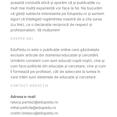
această conduită etică și sperăm că și publicațiile cu
mult mai multă experiență vor face la fel. Ne bucurăm
că găsiți subiecte interesante pe Edupedu.ro și suntem
siguri că înțelegeți rugămintea noastră de a cita sursa
(cu link), ca o declarație reciprocă de respect și
profesionalism. Vă mulțumim!
DESPRE NOI
EduPedu.ro este o publicație online care găzduiește
exclusiv articole din domeniul educației și cercetării.
Urmărim constant cum sunt educați copiii noștri, cine și
cum face politicile din educație și cercetare, cine și cum
îi formează pe profesori, cât de adecvate la lumea în
care trăim sunt sistemele de educație și cercetare.
CONTACT REDACȚIE
Adrese e-mail
raluca.pantazi@edupedu.ro
mihai.peticila@edupedu.ro
costin.ionescu@edupedu.ro