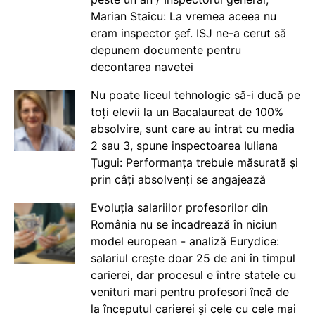
Marian Staicu: La vremea aceea nu
eram inspector șef. ISJ ne-a cerut să
depunem documente pentru
decontarea navetei
Nu poate liceul tehnologic să-i ducă pe
toți elevii la un Bacalaureat de 100%
absolvire, sunt care au intrat cu media
2 sau 3, spune inspectoarea Iuliana
Țugui: Performanța trebuie măsurată și
prin câți absolvenți se angajează
Evoluția salariilor profesorilor din
România nu se încadrează în niciun
model european - analiză Eurydice:
salariul crește doar 25 de ani în timpul
carierei, dar procesul e între statele cu
venituri mari pentru profesori încă de
la începutul carierei și cele cu cele mai