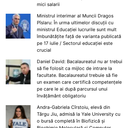
mici salarii
Ministrul interimar al Muncii Dragos
Pîslaru: În urma ultimelor discuții cu
ministrul Educației lucrurile sunt mult
îmbunătățite față de varianta publicată
pe 17 iulie / Sectorul educației este
crucial
Daniel David: Bacalaureatul nu ar trebui
să fie folosit ca mijloc de intrare la
facultate. Bacalaureatul trebuie să fie
un examen care certifică competențele
pe care le ai după parcursul unui
învățământ obligatoriu
Andra-Gabriela Cîrstoiu, elevă din
Târgu Jiu, admisă la Yale University cu
o bursă completă în Biofizică și
Biochimie Moleculară și Computer