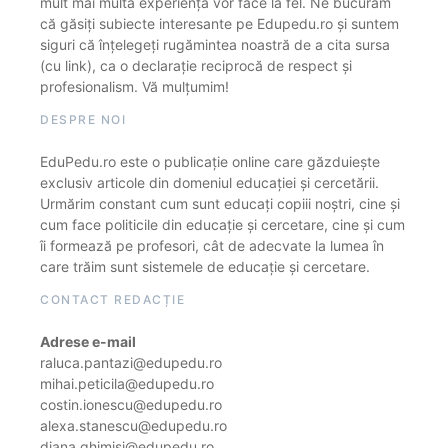
mult mai multă experiență vor face la fel. Ne bucurăm
că găsiți subiecte interesante pe Edupedu.ro și suntem
siguri că înțelegeți rugămintea noastră de a cita sursa
(cu link), ca o declarație reciprocă de respect și
profesionalism. Vă mulțumim!
DESPRE NOI
EduPedu.ro este o publicație online care găzduiește
exclusiv articole din domeniul educației și cercetării.
Urmărim constant cum sunt educați copiii noștri, cine și
cum face politicile din educație și cercetare, cine și cum
îi formează pe profesori, cât de adecvate la lumea în
care trăim sunt sistemele de educație și cercetare.
CONTACT REDACȚIE
Adrese e-mail
raluca.pantazi@edupedu.ro
mihai.peticila@edupedu.ro
costin.ionescu@edupedu.ro
alexa.stanescu@edupedu.ro
diana.ghimisi@edupedu.ro