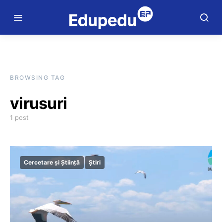
BROWSING TAG
virusuri
1 post
Cercetare și Știință
Știri