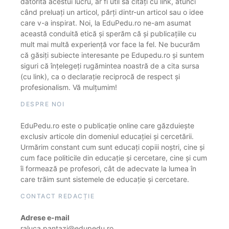
datorită acestui lucru, ar fi util să citați cu link, atunci
când preluați un articol, părți dintr-un articol sau o idee
care v-a inspirat. Noi, la EduPedu.ro ne-am asumat
această conduită etică și sperăm că și publicațiile cu
mult mai multă experiență vor face la fel. Ne bucurăm
că găsiți subiecte interesante pe Edupedu.ro și suntem
siguri că înțelegeți rugămintea noastră de a cita sursa
(cu link), ca o declarație reciprocă de respect și
profesionalism. Vă mulțumim!
DESPRE NOI
EduPedu.ro este o publicație online care găzduiește
exclusiv articole din domeniul educației și cercetării.
Urmărim constant cum sunt educați copiii noștri, cine și
cum face politicile din educație și cercetare, cine și cum
îi formează pe profesori, cât de adecvate la lumea în
care trăim sunt sistemele de educație și cercetare.
CONTACT REDACȚIE
Adrese e-mail
raluca.pantazi@edupedu.ro