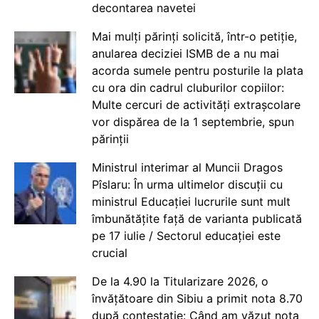
decontarea navetei
Mai mulți părinți solicită, într-o petiție,
anularea deciziei ISMB de a nu mai
acorda sumele pentru posturile la plata
cu ora din cadrul cluburilor copiilor:
Multe cercuri de activități extrașcolare
vor dispărea de la 1 septembrie, spun
părinții
Ministrul interimar al Muncii Dragos
Pîslaru: În urma ultimelor discuții cu
ministrul Educației lucrurile sunt mult
îmbunătățite față de varianta publicată
pe 17 iulie / Sectorul educației este
crucial
De la 4.90 la Titularizare 2026, o
învățătoare din Sibiu a primit nota 8.70
după contestație: Când am văzut nota