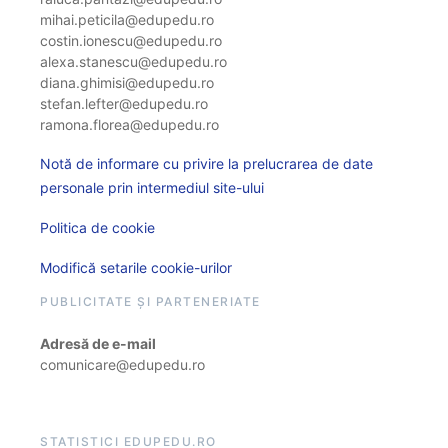
mihai.peticila@edupedu.ro
costin.ionescu@edupedu.ro
alexa.stanescu@edupedu.ro
diana.ghimisi@edupedu.ro
stefan.lefter@edupedu.ro
ramona.florea@edupedu.ro
Notă de informare cu privire la prelucrarea de date
personale prin intermediul site-ului
Politica de cookie
Modifică setarile cookie-urilor
PUBLICITATE ȘI PARTENERIATE
Adresă de e-mail
comunicare@edupedu.ro
STATISTICI EDUPEDU.RO