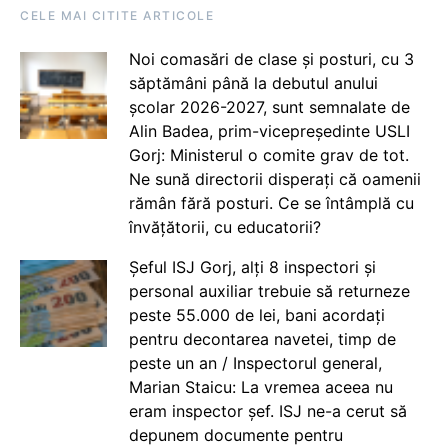
CELE MAI CITITE ARTICOLE
Noi comasări de clase și posturi, cu 3
săptămâni până la debutul anului
școlar 2026-2027, sunt semnalate de
Alin Badea, prim-vicepreședinte USLI
Gorj: Ministerul o comite grav de tot.
Ne sună directorii disperați că oamenii
rămân fără posturi. Ce se întâmplă cu
învățătorii, cu educatorii?
Șeful ISJ Gorj, alți 8 inspectori și
personal auxiliar trebuie să returneze
peste 55.000 de lei, bani acordați
pentru decontarea navetei, timp de
peste un an / Inspectorul general,
Marian Staicu: La vremea aceea nu
eram inspector șef. ISJ ne-a cerut să
depunem documente pentru