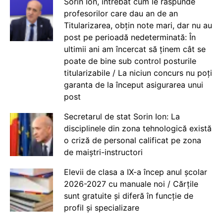
Sorin Ion, întrebat cum le răspunde
profesorilor care dau an de an
Titularizarea, obțin note mari, dar nu au
post pe perioadă nedeterminată: În
ultimii ani am încercat să ținem cât se
poate de bine sub control posturile
titularizabile / La niciun concurs nu poți
garanta de la început asigurarea unui
post
Secretarul de stat Sorin Ion: La
disciplinele din zona tehnologică există
o criză de personal calificat pe zona
de maiștri-instructori
Elevii de clasa a IX-a încep anul școlar
2026-2027 cu manuale noi / Cărțile
sunt gratuite și diferă în funcție de
profil și specializare