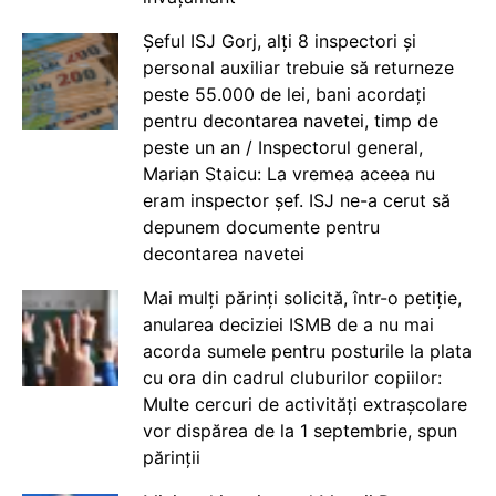
Șeful ISJ Gorj, alți 8 inspectori și
personal auxiliar trebuie să returneze
peste 55.000 de lei, bani acordați
pentru decontarea navetei, timp de
peste un an / Inspectorul general,
Marian Staicu: La vremea aceea nu
eram inspector șef. ISJ ne-a cerut să
depunem documente pentru
decontarea navetei
Mai mulți părinți solicită, într-o petiție,
anularea deciziei ISMB de a nu mai
acorda sumele pentru posturile la plata
cu ora din cadrul cluburilor copiilor:
Multe cercuri de activități extrașcolare
vor dispărea de la 1 septembrie, spun
părinții