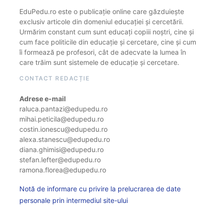
EduPedu.ro este o publicație online care găzduiește
exclusiv articole din domeniul educației și cercetării.
Urmărim constant cum sunt educați copiii noștri, cine și
cum face politicile din educație și cercetare, cine și cum
îi formează pe profesori, cât de adecvate la lumea în
care trăim sunt sistemele de educație și cercetare.
CONTACT REDACȚIE
Adrese e-mail
raluca.pantazi@edupedu.ro
mihai.peticila@edupedu.ro
costin.ionescu@edupedu.ro
alexa.stanescu@edupedu.ro
diana.ghimisi@edupedu.ro
stefan.lefter@edupedu.ro
ramona.florea@edupedu.ro
Notă de informare cu privire la prelucrarea de date
personale prin intermediul site-ului