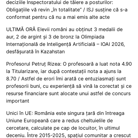
deciziile Inspectoratului de tăiere a posturilor:
Obligațiile vă revin „în totalitate” / ISJ susține că s-a
conformat pentru că nu a mai emis alte acte
ULTIMĂ ORĂ Elevii români au obținut 3 medalii de
aur, 2 de argint și 3 de bronz la Olimpiada
Internațională de Inteligență Artificială – IOAI 2026,
desfășurată în Kazahstan
Profesorul Petruț Rizea: O profesoară a luat nota 4.90
la Titularizare, iar după contestații nota a ajuns la
8.70 / Astfel de erori îmi arată ce entuziasmați sunt
profesorii buni, cu experiență să vină la corectat și ce
resurse financiare sunt alocate unui astfel de concurs
important
Unici în UE: România este singura țară din întreaga
Uniune Europeană care a redus cheltuielile de
cercetare, calculate pe cap de locuitor, în ultimul
deceniu. Între 2015-2025, spațiul comunitar a crescut