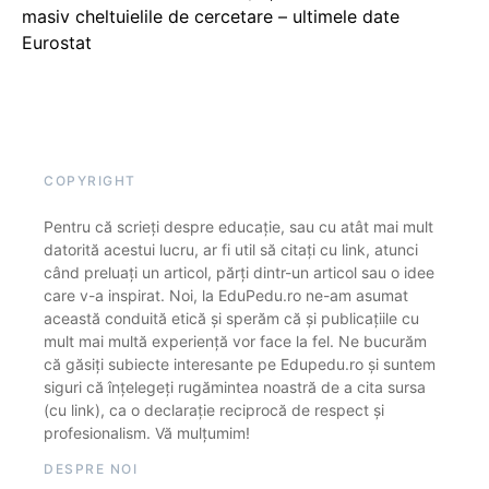
masiv cheltuielile de cercetare – ultimele date
Eurostat
COPYRIGHT
Pentru că scrieți despre educație, sau cu atât mai mult
datorită acestui lucru, ar fi util să citați cu link, atunci
când preluați un articol, părți dintr-un articol sau o idee
care v-a inspirat. Noi, la EduPedu.ro ne-am asumat
această conduită etică și sperăm că și publicațiile cu
mult mai multă experiență vor face la fel. Ne bucurăm
că găsiți subiecte interesante pe Edupedu.ro și suntem
siguri că înțelegeți rugămintea noastră de a cita sursa
(cu link), ca o declarație reciprocă de respect și
profesionalism. Vă mulțumim!
DESPRE NOI