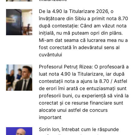
De la 4.90 la Titularizare 2026, o
învățătoare din Sibiu a primit nota 8.70
după contestație: Când am văzut nota
inițială, nu mă puteam opri din plâns.
Mi-am dat seama că lucrarea mea nu a
fost corectată în adevăratul sens al
cuvântului
Profesorul Petruț Rizea: O profesoară a
luat nota 4.90 la Titularizare, iar după
contestații nota a ajuns la 8.70 / Astfel
de erori îmi arată ce entuziasmați sunt
profesorii buni, cu experiență să vină la
corectat și ce resurse financiare sunt
alocate unui astfel de concurs
important
Sorin Ion, întrebat cum le răspunde