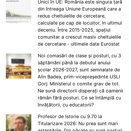
Unici în UE: România este singura țară
din întreaga Uniune Europeană care a
redus cheltuielile de cercetare,
calculate pe cap de locuitor, în ultimul
deceniu. Între 2015-2025, spațiul
comunitar a crescut masiv cheltuielile
de cercetare - ultimele date Eurostat
Noi comasări de clase și posturi, cu 3
săptămâni până la debutul anului
școlar 2026-2027, sunt semnalate de
Alin Badea, prim-vicepreședinte USLI
Gorj: Ministerul o comite grav de tot.
Ne sună directorii disperați că oamenii
rămân fără posturi. Ce se întâmplă cu
învățătorii, cu educatorii?
Profesor de Istorie cu 9.70 la
Titularizare 2026: Nu prea sunt mari
așteptările. Din păcate nu sunt posturi