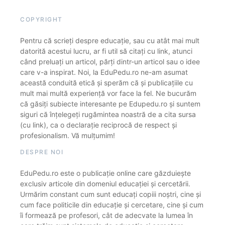
COPYRIGHT
Pentru că scrieți despre educație, sau cu atât mai mult
datorită acestui lucru, ar fi util să citați cu link, atunci
când preluați un articol, părți dintr-un articol sau o idee
care v-a inspirat. Noi, la EduPedu.ro ne-am asumat
această conduită etică și sperăm că și publicațiile cu
mult mai multă experiență vor face la fel. Ne bucurăm
că găsiți subiecte interesante pe Edupedu.ro și suntem
siguri că înțelegeți rugămintea noastră de a cita sursa
(cu link), ca o declarație reciprocă de respect și
profesionalism. Vă mulțumim!
DESPRE NOI
EduPedu.ro este o publicație online care găzduiește
exclusiv articole din domeniul educației și cercetării.
Urmărim constant cum sunt educați copiii noștri, cine și
cum face politicile din educație și cercetare, cine și cum
îi formează pe profesori, cât de adecvate la lumea în