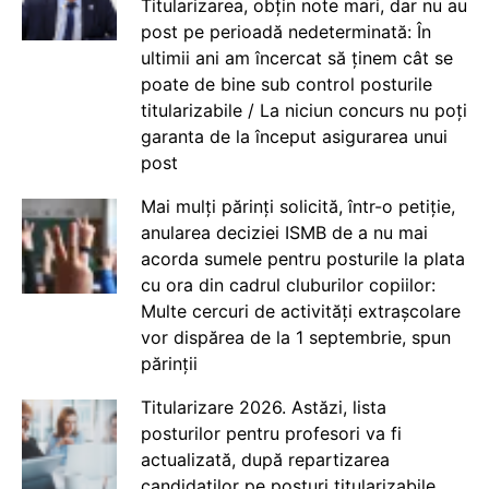
Titularizarea, obțin note mari, dar nu au
post pe perioadă nedeterminată: În
ultimii ani am încercat să ținem cât se
poate de bine sub control posturile
titularizabile / La niciun concurs nu poți
garanta de la început asigurarea unui
post
Mai mulți părinți solicită, într-o petiție,
anularea deciziei ISMB de a nu mai
acorda sumele pentru posturile la plata
cu ora din cadrul cluburilor copiilor:
Multe cercuri de activități extrașcolare
vor dispărea de la 1 septembrie, spun
părinții
Titularizare 2026. Astăzi, lista
posturilor pentru profesori va fi
actualizată, după repartizarea
candidaților pe posturi titularizabile