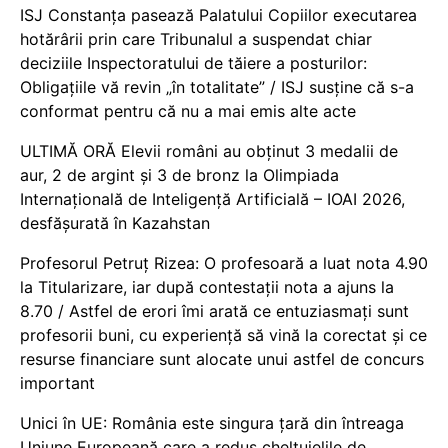
ISJ Constanța pasează Palatului Copiilor executarea
hotărârii prin care Tribunalul a suspendat chiar
deciziile Inspectoratului de tăiere a posturilor:
Obligațiile vă revin „în totalitate” / ISJ susține că s-a
conformat pentru că nu a mai emis alte acte
ULTIMĂ ORĂ Elevii români au obținut 3 medalii de
aur, 2 de argint și 3 de bronz la Olimpiada
Internațională de Inteligență Artificială – IOAI 2026,
desfășurată în Kazahstan
Profesorul Petruț Rizea: O profesoară a luat nota 4.90
la Titularizare, iar după contestații nota a ajuns la
8.70 / Astfel de erori îmi arată ce entuziasmați sunt
profesorii buni, cu experiență să vină la corectat și ce
resurse financiare sunt alocate unui astfel de concurs
important
Unici în UE: România este singura țară din întreaga
Uniune Europeană care a redus cheltuielile de