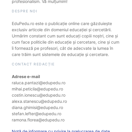
profesionalism. Vă mulțumim!
DESPRE NOI
EduPedu.ro este o publicație online care găzduiește
exclusiv articole din domeniul educației și cercetării.
Urmărim constant cum sunt educați copiii noștri, cine și
cum face politicile din educație și cercetare, cine și cum
îi formează pe profesori, cât de adecvate la lumea în
care trăim sunt sistemele de educație și cercetare.
CONTACT REDACȚIE
Adrese e-mail
raluca.pantazi@edupedu.ro
mihai.peticila@edupedu.ro
costin.ionescu@edupedu.ro
alexa.stanescu@edupedu.ro
diana.ghimisi@edupedu.ro
stefan.lefter@edupedu.ro
ramona.florea@edupedu.ro
Notă de informare cu privire la prelucrarea de date