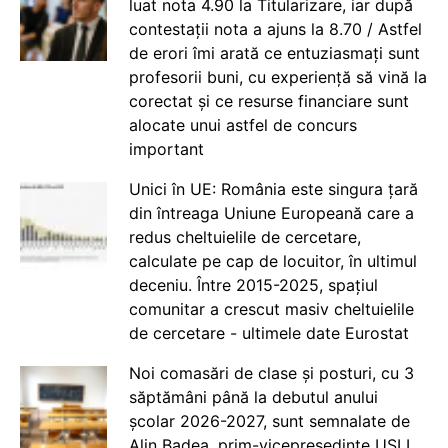
luat nota 4.90 la Titularizare, iar după
contestații nota a ajuns la 8.70 / Astfel
de erori îmi arată ce entuziasmați sunt
profesorii buni, cu experiență să vină la
corectat și ce resurse financiare sunt
alocate unui astfel de concurs
important
Unici în UE: România este singura țară
din întreaga Uniune Europeană care a
redus cheltuielile de cercetare,
calculate pe cap de locuitor, în ultimul
deceniu. Între 2015-2025, spațiul
comunitar a crescut masiv cheltuielile
de cercetare - ultimele date Eurostat
Noi comasări de clase și posturi, cu 3
săptămâni până la debutul anului
școlar 2026-2027, sunt semnalate de
Alin Badea, prim-vicepreședinte USLI