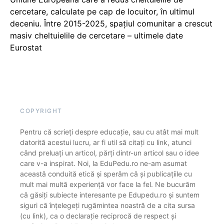
cercetare, calculate pe cap de locuitor, în ultimul
deceniu. Între 2015-2025, spațiul comunitar a crescut
masiv cheltuielile de cercetare – ultimele date
Eurostat
COPYRIGHT
Pentru că scrieți despre educație, sau cu atât mai mult
datorită acestui lucru, ar fi util să citați cu link, atunci
când preluați un articol, părți dintr-un articol sau o idee
care v-a inspirat. Noi, la EduPedu.ro ne-am asumat
această conduită etică și sperăm că și publicațiile cu
mult mai multă experiență vor face la fel. Ne bucurăm
că găsiți subiecte interesante pe Edupedu.ro și suntem
siguri că înțelegeți rugămintea noastră de a cita sursa
(cu link), ca o declarație reciprocă de respect și