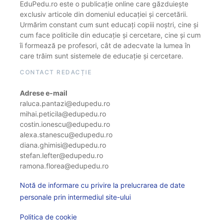
EduPedu.ro este o publicație online care găzduiește
exclusiv articole din domeniul educației și cercetării.
Urmărim constant cum sunt educați copiii noștri, cine și
cum face politicile din educație și cercetare, cine și cum
îi formează pe profesori, cât de adecvate la lumea în
care trăim sunt sistemele de educație și cercetare.
CONTACT REDACȚIE
Adrese e-mail
raluca.pantazi@edupedu.ro
mihai.peticila@edupedu.ro
costin.ionescu@edupedu.ro
alexa.stanescu@edupedu.ro
diana.ghimisi@edupedu.ro
stefan.lefter@edupedu.ro
ramona.florea@edupedu.ro
Notă de informare cu privire la prelucrarea de date
personale prin intermediul site-ului
Politica de cookie