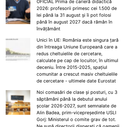
OFICIAL Prima de carieră didactică
2026: profesorii primesc cei 1.500 de
lei până la 31 august și îi pot folosi
până în august 2027 dacă rămân în
învățământ
Unici în UE: România este singura țară
din întreaga Uniune Europeană care a
redus cheltuielile de cercetare,
calculate pe cap de locuitor, în ultimul
deceniu. Între 2015-2025, spațiul
comunitar a crescut masiv cheltuielile
de cercetare - ultimele date Eurostat
Noi comasări de clase și posturi, cu 3
săptămâni până la debutul anului
școlar 2026-2027, sunt semnalate de
Alin Badea, prim-vicepreședinte USLI
Gorj: Ministerul o comite grav de tot.
Ne sună directorii disperați că oamenii