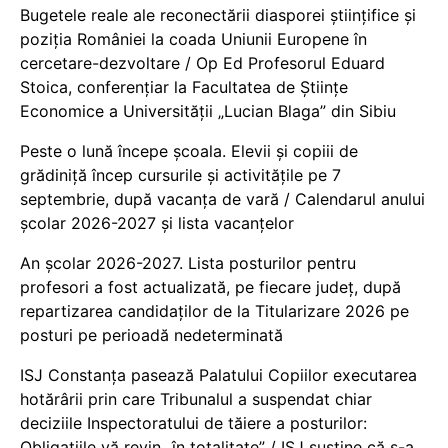
Bugetele reale ale reconectării diasporei științifice și
poziția României la coada Uniunii Europene în
cercetare-dezvoltare / Op Ed Profesorul Eduard
Stoica, conferențiar la Facultatea de Științe
Economice a Universității „Lucian Blaga” din Sibiu
Peste o lună începe școala. Elevii și copiii de
grădiniță încep cursurile și activitățile pe 7
septembrie, după vacanța de vară / Calendarul anului
școlar 2026-2027 și lista vacanțelor
An școlar 2026-2027. Lista posturilor pentru
profesori a fost actualizată, pe fiecare județ, după
repartizarea candidaților de la Titularizare 2026 pe
posturi pe perioadă nedeterminată
ISJ Constanța pasează Palatului Copiilor executarea
hotărârii prin care Tribunalul a suspendat chiar
deciziile Inspectoratului de tăiere a posturilor:
Obligațiile vă revin „în totalitate” / ISJ susține că s-a