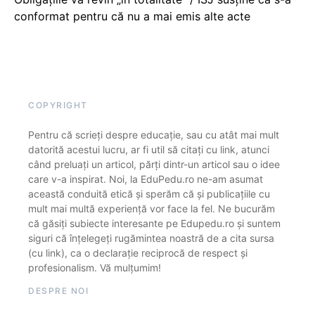
conformat pentru că nu a mai emis alte acte
COPYRIGHT
Pentru că scrieți despre educație, sau cu atât mai mult
datorită acestui lucru, ar fi util să citați cu link, atunci
când preluați un articol, părți dintr-un articol sau o idee
care v-a inspirat. Noi, la EduPedu.ro ne-am asumat
această conduită etică și sperăm că și publicațiile cu
mult mai multă experiență vor face la fel. Ne bucurăm
că găsiți subiecte interesante pe Edupedu.ro și suntem
siguri că înțelegeți rugămintea noastră de a cita sursa
(cu link), ca o declarație reciprocă de respect și
profesionalism. Vă mulțumim!
DESPRE NOI