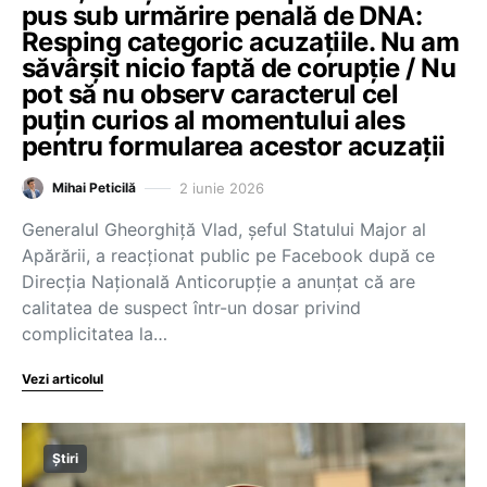
pus sub urmărire penală de DNA:
Resping categoric acuzațiile. Nu am
săvârșit nicio faptă de corupție / Nu
pot să nu observ caracterul cel
puțin curios al momentului ales
pentru formularea acestor acuzații
2 iunie 2026
Mihai Peticilă
Generalul Gheorghiță Vlad, șeful Statului Major al
Apărării, a reacționat public pe Facebook după ce
Direcția Națională Anticorupție a anunțat că are
calitatea de suspect într-un dosar privind
complicitatea la…
Vezi articolul
Știri