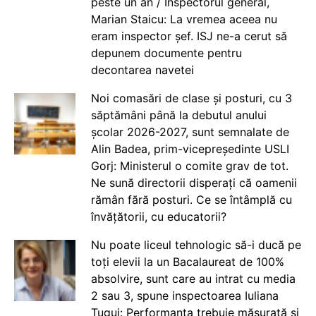
peste un an / Inspectorul general,
Marian Staicu: La vremea aceea nu
eram inspector șef. ISJ ne-a cerut să
depunem documente pentru
decontarea navetei
Noi comasări de clase și posturi, cu 3
săptămâni până la debutul anului
școlar 2026-2027, sunt semnalate de
Alin Badea, prim-vicepreședinte USLI
Gorj: Ministerul o comite grav de tot.
Ne sună directorii disperați că oamenii
rămân fără posturi. Ce se întâmplă cu
învățătorii, cu educatorii?
Nu poate liceul tehnologic să-i ducă pe
toți elevii la un Bacalaureat de 100%
absolvire, sunt care au intrat cu media
2 sau 3, spune inspectoarea Iuliana
Țugui: Performanța trebuie măsurată și