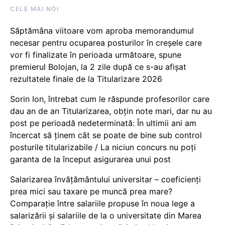
CELE MAI NOI
Săptămâna viitoare vom aproba memorandumul
necesar pentru ocuparea posturilor în creșele care
vor fi finalizate în perioada următoare, spune
premierul Bolojan, la 2 zile după ce s-au afișat
rezultatele finale de la Titularizare 2026
Sorin Ion, întrebat cum le răspunde profesorilor care
dau an de an Titularizarea, obțin note mari, dar nu au
post pe perioadă nedeterminată: În ultimii ani am
încercat să ținem cât se poate de bine sub control
posturile titularizabile / La niciun concurs nu poți
garanta de la început asigurarea unui post
Salarizarea învățământului universitar – coeficienți
prea mici sau taxare pe muncă prea mare?
Comparație între salariile propuse în noua lege a
salarizării și salariile de la o universitate din Marea