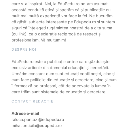
care v-a inspirat. Noi, la EduPedu.ro ne-am asumat
această conduită etică și sperăm că și publicațiile cu
mult mai multă experiență vor face la fel. Ne bucurăm
că găsiți subiecte interesante pe Edupedu.ro și suntem
siguri că înțelegeți rugămintea noastră de a cita sursa
(cu link), ca o declarație reciprocă de respect și
profesionalism. Vă mulțumim!
DESPRE NOI
EduPedu.ro este o publicație online care găzduiește
exclusiv articole din domeniul educației și cercetării.
Urmărim constant cum sunt educați copiii noștri, cine și
cum face politicile din educație și cercetare, cine și cum
îi formează pe profesori, cât de adecvate la lumea în
care trăim sunt sistemele de educație și cercetare.
CONTACT REDACȚIE
Adrese e-mail
raluca.pantazi@edupedu.ro
mihai.peticila@edupedu.ro