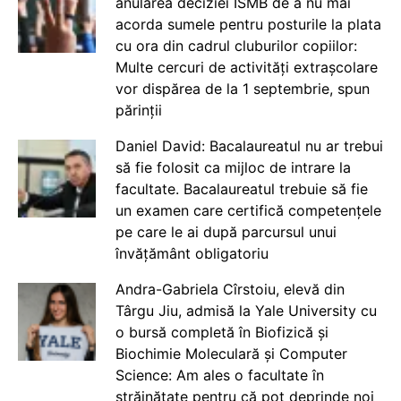
anularea deciziei ISMB de a nu mai
acorda sumele pentru posturile la plata
cu ora din cadrul cluburilor copiilor:
Multe cercuri de activități extrașcolare
vor dispărea de la 1 septembrie, spun
părinții
Daniel David: Bacalaureatul nu ar trebui
să fie folosit ca mijloc de intrare la
facultate. Bacalaureatul trebuie să fie
un examen care certifică competențele
pe care le ai după parcursul unui
învățământ obligatoriu
Andra-Gabriela Cîrstoiu, elevă din
Târgu Jiu, admisă la Yale University cu
o bursă completă în Biofizică și
Biochimie Moleculară și Computer
Science: Am ales o facultate în
străinătate pentru că pot deprinde noi