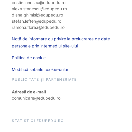
costin.ionescu@edupedu.ro
alexa.stanescu@edupedu.ro
diana.ghimisi@edupedu.ro
stefan.lefter@edupedu.ro
ramona.florea@edupedu.ro
Notă de informare cu privire la prelucrarea de date
personale prin intermediul site-ului
Politica de cookie
Modifică setarile cookie-urilor
PUBLICITATE ȘI PARTENERIATE
Adresă de e-mail
comunicare@edupedu.ro
STATISTICI EDUPEDU.RO