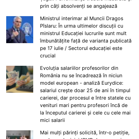
prin câți absolvenți se angajează
Ministrul interimar al Muncii Dragos
Pîslaru: În urma ultimelor discuții cu
ministrul Educației lucrurile sunt mult
îmbunătățite față de varianta publicată
pe 17 iulie / Sectorul educației este
crucial
Evoluția salariilor profesorilor din
România nu se încadrează în niciun
model european - analiză Eurydice:
salariul crește doar 25 de ani în timpul
carierei, dar procesul e între statele cu
venituri mari pentru profesori încă de
la începutul carierei și cele cu cele mai
mici salarii
Mai mulți părinți solicită, într-o petiție,