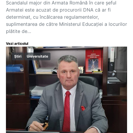
Scandalul major din Armata Română în care șeful
Armatei este acuzat de procurorii DNA că ar fi
determinat, cu încălcarea regulamentelor,
suplimentarea de către Ministerul Educației a locurilor
plătite de…
Vezi articolul
Știri
Universitate