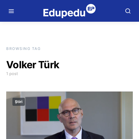
BROWSING TAG
Volker Türk
1 post
Știri