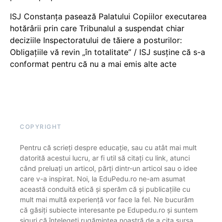
ISJ Constanța pasează Palatului Copiilor executarea
hotărârii prin care Tribunalul a suspendat chiar
deciziile Inspectoratului de tăiere a posturilor:
Obligațiile vă revin „în totalitate” / ISJ susține că s-a
conformat pentru că nu a mai emis alte acte
COPYRIGHT
Pentru că scrieți despre educație, sau cu atât mai mult
datorită acestui lucru, ar fi util să citați cu link, atunci
când preluați un articol, părți dintr-un articol sau o idee
care v-a inspirat. Noi, la EduPedu.ro ne-am asumat
această conduită etică și sperăm că și publicațiile cu
mult mai multă experiență vor face la fel. Ne bucurăm
că găsiți subiecte interesante pe Edupedu.ro și suntem
siguri că înțelegeți rugămintea noastră de a cita sursa