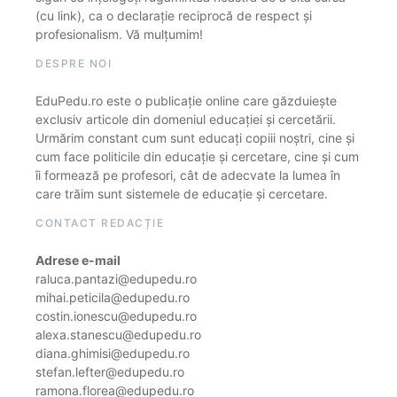
(cu link), ca o declarație reciprocă de respect și
profesionalism. Vă mulțumim!
DESPRE NOI
EduPedu.ro este o publicație online care găzduiește
exclusiv articole din domeniul educației și cercetării.
Urmărim constant cum sunt educați copiii noștri, cine și
cum face politicile din educație și cercetare, cine și cum
îi formează pe profesori, cât de adecvate la lumea în
care trăim sunt sistemele de educație și cercetare.
CONTACT REDACȚIE
Adrese e-mail
raluca.pantazi@edupedu.ro
mihai.peticila@edupedu.ro
costin.ionescu@edupedu.ro
alexa.stanescu@edupedu.ro
diana.ghimisi@edupedu.ro
stefan.lefter@edupedu.ro
ramona.florea@edupedu.ro