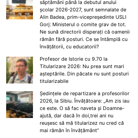
săptămâni până la debutul anului
școlar 2026-2027, sunt semnalate de
Alin Badea, prim-vicepreședinte USLI
Gorj: Ministerul o comite grav de tot.
Ne sună directorii disperați că oamenii
rămân fără posturi. Ce se întâmplă cu
învățătorii, cu educatorii?
Profesor de Istorie cu 9.70 la
Titularizare 2026: Nu prea sunt mari
așteptările. Din păcate nu sunt posturi
titularizabile
Ședințele de repartizare a profesorilor
2026, la Sibiu. Învățătoare: „Am zis iau
ce este. O să fac naveta și Doamne-
ajută, dar dacă în doi,trei ani nu
reușesc să mă titularizez nu cred că
mai rămân în învățământ”