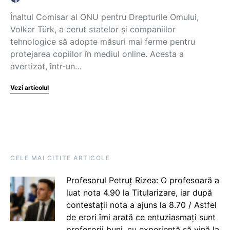
Înaltul Comisar al ONU pentru Drepturile Omului,
Volker Türk, a cerut statelor și companiilor
tehnologice să adopte măsuri mai ferme pentru
protejarea copiilor în mediul online. Acesta a
avertizat, într-un…
Vezi articolul
CELE MAI CITITE ARTICOLE
Profesorul Petruț Rizea: O profesoară a
luat nota 4.90 la Titularizare, iar după
contestații nota a ajuns la 8.70 / Astfel
de erori îmi arată ce entuziasmați sunt
profesorii buni, cu experiență să vină la