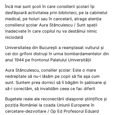
Încă mai sunt școli în care consilierii școlari își
desfășoară activitatea prin biblioteci, pe la cabinetul
medical, pe holuri sau în cancelarii, atrage atenția
consilierul școlar Aura Stănculescu / Sunt spații
inadecvate în care copilul nu va destăinui nimic
niciodată
Universitatea din București a reamplasat vulturul și
cei doi grifoni distruși în urma bombardamentelor din
anul 1944 pe frontonul Palatului Universității
Aura Stănculescu, consilier școlar: Este o mare
nedreptate să nu-i lăsăm pe copii să fie așa cum
sunt. Suntem prea dornici să îi băgăm în șabloane și
să-i corectăm, să invalidăm ceea ce fac diferit
Bugetele reale ale reconectării diasporei științifice și
poziția României la coada Uniunii Europene în
cercetare-dezvoltare / Op Ed Profesorul Eduard