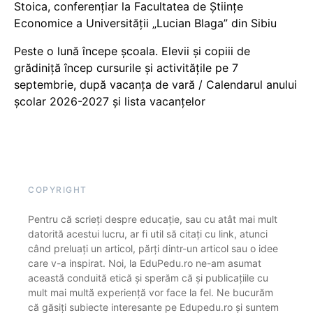
Stoica, conferențiar la Facultatea de Științe
Economice a Universității „Lucian Blaga” din Sibiu
Peste o lună începe școala. Elevii și copiii de
grădiniță încep cursurile și activitățile pe 7
septembrie, după vacanța de vară / Calendarul anului
școlar 2026-2027 și lista vacanțelor
COPYRIGHT
Pentru că scrieți despre educație, sau cu atât mai mult
datorită acestui lucru, ar fi util să citați cu link, atunci
când preluați un articol, părți dintr-un articol sau o idee
care v-a inspirat. Noi, la EduPedu.ro ne-am asumat
această conduită etică și sperăm că și publicațiile cu
mult mai multă experiență vor face la fel. Ne bucurăm
că găsiți subiecte interesante pe Edupedu.ro și suntem