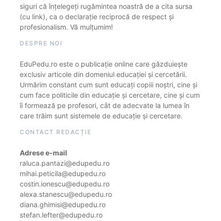
siguri că înțelegeți rugămintea noastră de a cita sursa
(cu link), ca o declarație reciprocă de respect și
profesionalism. Vă mulțumim!
DESPRE NOI
EduPedu.ro este o publicație online care găzduiește
exclusiv articole din domeniul educației și cercetării.
Urmărim constant cum sunt educați copiii noștri, cine și
cum face politicile din educație și cercetare, cine și cum
îi formează pe profesori, cât de adecvate la lumea în
care trăim sunt sistemele de educație și cercetare.
CONTACT REDACȚIE
Adrese e-mail
raluca.pantazi@edupedu.ro
mihai.peticila@edupedu.ro
costin.ionescu@edupedu.ro
alexa.stanescu@edupedu.ro
diana.ghimisi@edupedu.ro
stefan.lefter@edupedu.ro