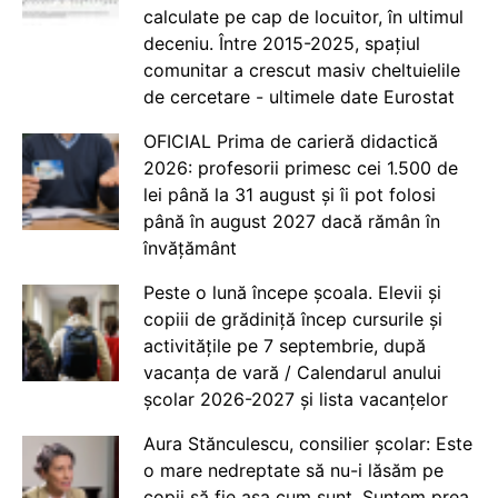
calculate pe cap de locuitor, în ultimul
deceniu. Între 2015-2025, spațiul
comunitar a crescut masiv cheltuielile
de cercetare - ultimele date Eurostat
OFICIAL Prima de carieră didactică
2026: profesorii primesc cei 1.500 de
lei până la 31 august și îi pot folosi
până în august 2027 dacă rămân în
învățământ
Peste o lună începe școala. Elevii și
copiii de grădiniță încep cursurile și
activitățile pe 7 septembrie, după
vacanța de vară / Calendarul anului
școlar 2026-2027 și lista vacanțelor
Aura Stănculescu, consilier școlar: Este
o mare nedreptate să nu-i lăsăm pe
copii să fie așa cum sunt. Suntem prea