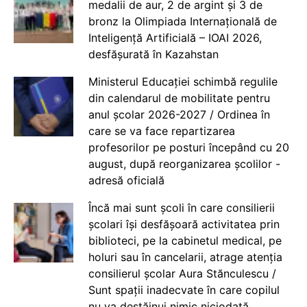
medalii de aur, 2 de argint și 3 de
bronz la Olimpiada Internațională de
Inteligență Artificială – IOAI 2026,
desfășurată în Kazahstan
Ministerul Educației schimbă regulile
din calendarul de mobilitate pentru
anul școlar 2026-2027 / Ordinea în
care se va face repartizarea
profesorilor pe posturi începând cu 20
august, după reorganizarea școlilor -
adresă oficială
Încă mai sunt școli în care consilierii
școlari își desfășoară activitatea prin
biblioteci, pe la cabinetul medical, pe
holuri sau în cancelarii, atrage atenția
consilierul școlar Aura Stănculescu /
Sunt spații inadecvate în care copilul
nu va destăinui nimic niciodată