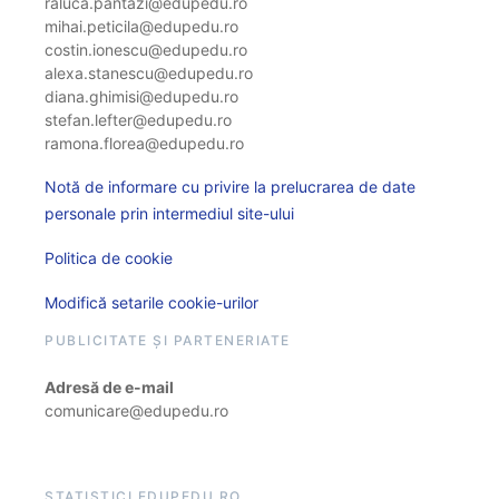
raluca.pantazi@edupedu.ro
mihai.peticila@edupedu.ro
costin.ionescu@edupedu.ro
alexa.stanescu@edupedu.ro
diana.ghimisi@edupedu.ro
stefan.lefter@edupedu.ro
ramona.florea@edupedu.ro
Notă de informare cu privire la prelucrarea de date
personale prin intermediul site-ului
Politica de cookie
Modifică setarile cookie-urilor
PUBLICITATE ȘI PARTENERIATE
Adresă de e-mail
comunicare@edupedu.ro
STATISTICI EDUPEDU.RO