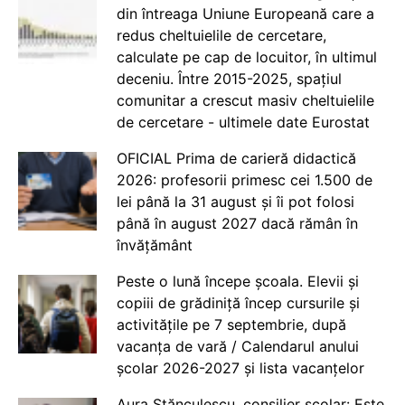
din întreaga Uniune Europeană care a
redus cheltuielile de cercetare,
calculate pe cap de locuitor, în ultimul
deceniu. Între 2015-2025, spațiul
comunitar a crescut masiv cheltuielile
de cercetare - ultimele date Eurostat
OFICIAL Prima de carieră didactică
2026: profesorii primesc cei 1.500 de
lei până la 31 august și îi pot folosi
până în august 2027 dacă rămân în
învățământ
Peste o lună începe școala. Elevii și
copiii de grădiniță încep cursurile și
activitățile pe 7 septembrie, după
vacanța de vară / Calendarul anului
școlar 2026-2027 și lista vacanțelor
Aura Stănculescu, consilier școlar: Este