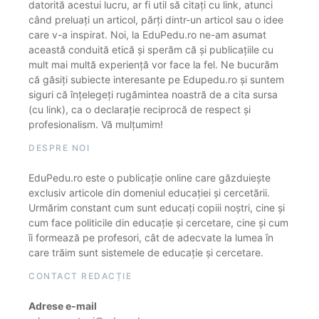
datorită acestui lucru, ar fi util să citați cu link, atunci
când preluați un articol, părți dintr-un articol sau o idee
care v-a inspirat. Noi, la EduPedu.ro ne-am asumat
această conduită etică și sperăm că și publicațiile cu
mult mai multă experiență vor face la fel. Ne bucurăm
că găsiți subiecte interesante pe Edupedu.ro și suntem
siguri că înțelegeți rugămintea noastră de a cita sursa
(cu link), ca o declarație reciprocă de respect și
profesionalism. Vă mulțumim!
DESPRE NOI
EduPedu.ro este o publicație online care găzduiește
exclusiv articole din domeniul educației și cercetării.
Urmărim constant cum sunt educați copiii noștri, cine și
cum face politicile din educație și cercetare, cine și cum
îi formează pe profesori, cât de adecvate la lumea în
care trăim sunt sistemele de educație și cercetare.
CONTACT REDACȚIE
Adrese e-mail