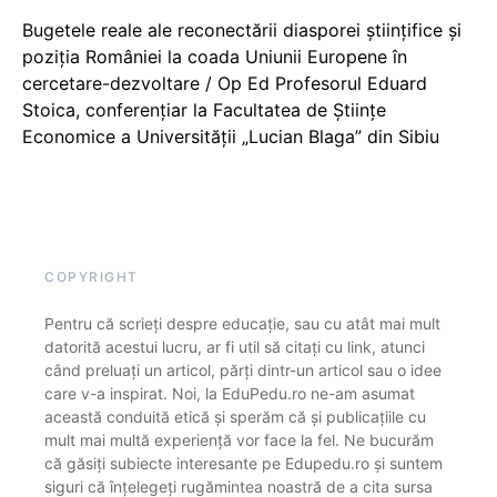
Bugetele reale ale reconectării diasporei științifice și
poziția României la coada Uniunii Europene în
cercetare-dezvoltare / Op Ed Profesorul Eduard
Stoica, conferențiar la Facultatea de Științe
Economice a Universității „Lucian Blaga” din Sibiu
COPYRIGHT
Pentru că scrieți despre educație, sau cu atât mai mult
datorită acestui lucru, ar fi util să citați cu link, atunci
când preluați un articol, părți dintr-un articol sau o idee
care v-a inspirat. Noi, la EduPedu.ro ne-am asumat
această conduită etică și sperăm că și publicațiile cu
mult mai multă experiență vor face la fel. Ne bucurăm
că găsiți subiecte interesante pe Edupedu.ro și suntem
siguri că înțelegeți rugămintea noastră de a cita sursa