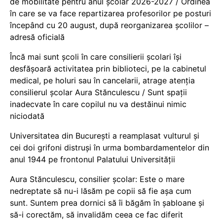
de mobilitate pentru anul școlar 2026-2027 / Ordinea
în care se va face repartizarea profesorilor pe posturi
începând cu 20 august, după reorganizarea școlilor –
adresă oficială
Încă mai sunt școli în care consilierii școlari își
desfășoară activitatea prin biblioteci, pe la cabinetul
medical, pe holuri sau în cancelarii, atrage atenția
consilierul școlar Aura Stănculescu / Sunt spații
inadecvate în care copilul nu va destăinui nimic
niciodată
Universitatea din București a reamplasat vulturul și
cei doi grifoni distruși în urma bombardamentelor din
anul 1944 pe frontonul Palatului Universității
Aura Stănculescu, consilier școlar: Este o mare
nedreptate să nu-i lăsăm pe copii să fie așa cum
sunt. Suntem prea dornici să îi băgăm în șabloane și
să-i corectăm, să invalidăm ceea ce fac diferit