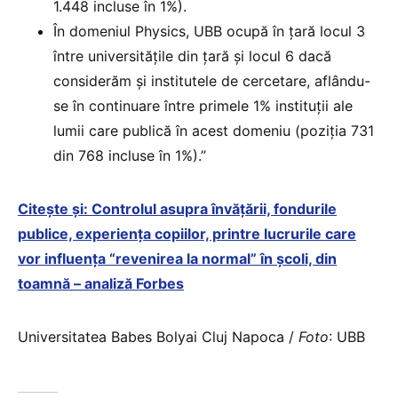
1.448 incluse în 1%).
În domeniul Physics, UBB ocupă în țară locul 3
între universitățile din țară și locul 6 dacă
considerăm și institutele de cercetare, aflându-
se în continuare între primele 1% instituții ale
lumii care publică în acest domeniu (poziția 731
din 768 incluse în 1%).”
Citește și: Controlul asupra învățării, fondurile
publice, experiența copiilor, printre lucrurile care
vor influența “revenirea la normal” în școli, din
toamnă – analiză Forbes
Universitatea Babes Bolyai Cluj Napoca /
Foto
: UBB