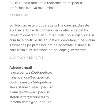
(cu link), ca o declarație reciprocă de respect și
profesionalism. Vă mulțumim!
DESPRE NOI
EduPedu.ro este o publicație online care găzduiește
exclusiv articole din domeniul educației și cercetării.
Urmărim constant cum sunt educați copiii noștri, cine și
cum face politicile din educație și cercetare, cine și cum
îi formează pe profesori, cât de adecvate la lumea în
care trăim sunt sistemele de educație și cercetare.
CONTACT REDACȚIE
Adrese e-mail
raluca.pantazi@edupedu.ro
mihai.peticila@edupedu.ro
costin.ionescu@edupedu.ro
alexa.stanescu@edupedu.ro
diana.ghimisi@edupedu.ro
stefan.lefter@edupedu.ro
ramona.florea@edupedu.ro