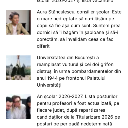
școlar 2026-2027 și lista vacanțelor
Aura Stănculescu, consilier școlar: Este
o mare nedreptate să nu-i lăsăm pe
copii să fie așa cum sunt. Suntem prea
dornici să îi băgăm în șabloane și să-i
corectăm, să invalidăm ceea ce fac
diferit
Universitatea din București a
reamplasat vulturul și cei doi grifoni
distruși în urma bombardamentelor din
anul 1944 pe frontonul Palatului
Universității
An școlar 2026-2027. Lista posturilor
pentru profesori a fost actualizată, pe
fiecare județ, după repartizarea
candidaților de la Titularizare 2026 pe
posturi pe perioadă nedeterminată