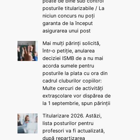
poate de bine sub control
posturile titularizabile / La
niciun concurs nu poți
garanta de la început
asigurarea unui post
Mai mulți părinți solicită,
într-o petiție, anularea
deciziei ISMB de a nu mai
acorda sumele pentru
posturile la plata cu ora din
cadrul cluburilor copiilor:
Multe cercuri de activități
extrașcolare vor dispărea de
la 1 septembrie, spun părinții
Titularizare 2026. Astăzi,
lista posturilor pentru
profesori va fi actualizată,
după repartizarea