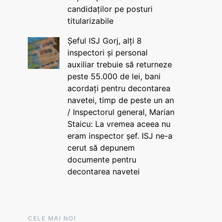
candidaților pe posturi
titularizabile
Șeful ISJ Gorj, alți 8
inspectori și personal
auxiliar trebuie să returneze
peste 55.000 de lei, bani
acordați pentru decontarea
navetei, timp de peste un an
/ Inspectorul general, Marian
Staicu: La vremea aceea nu
eram inspector șef. ISJ ne-a
cerut să depunem
documente pentru
decontarea navetei
CELE MAI NOI