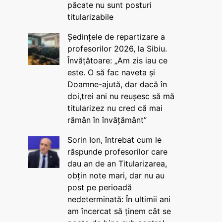
păcate nu sunt posturi
titularizabile
Ședințele de repartizare a
profesorilor 2026, la Sibiu.
Învățătoare: „Am zis iau ce
este. O să fac naveta și
Doamne-ajută, dar dacă în
doi,trei ani nu reușesc să mă
titularizez nu cred că mai
rămân în învățământ”
Sorin Ion, întrebat cum le
răspunde profesorilor care
dau an de an Titularizarea,
obțin note mari, dar nu au
post pe perioadă
nedeterminată: În ultimii ani
am încercat să ținem cât se