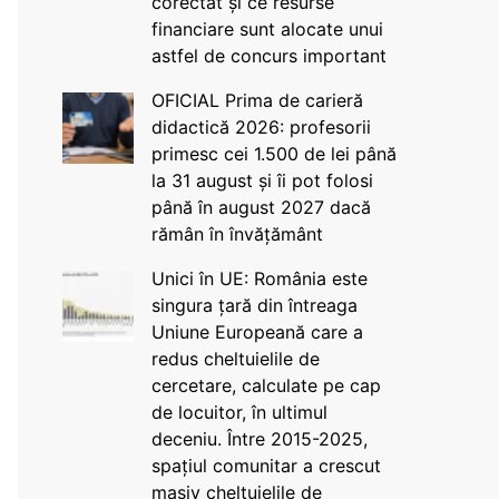
corectat și ce resurse
financiare sunt alocate unui
astfel de concurs important
OFICIAL Prima de carieră
didactică 2026: profesorii
primesc cei 1.500 de lei până
la 31 august și îi pot folosi
până în august 2027 dacă
rămân în învățământ
Unici în UE: România este
singura țară din întreaga
Uniune Europeană care a
redus cheltuielile de
cercetare, calculate pe cap
de locuitor, în ultimul
deceniu. Între 2015-2025,
spațiul comunitar a crescut
masiv cheltuielile de