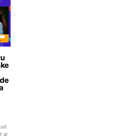
ru
ake
 de
a
uit
t al