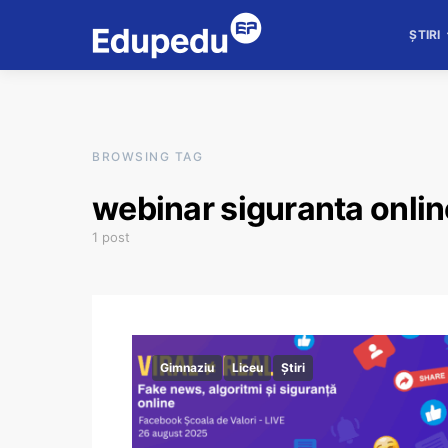
ȘTIRI
BROWSING TAG
webinar siguranta onlin
1 post
Gimnaziu
Liceu
Știri