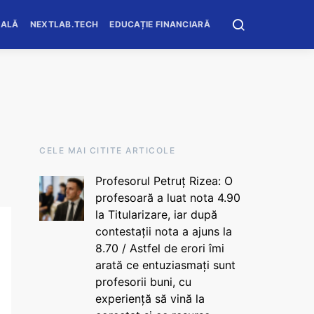
OALĂ
NEXTLAB.TECH
EDUCAȚIE FINANCIARĂ
CELE MAI CITITE ARTICOLE
Profesorul Petruț Rizea: O
profesoară a luat nota 4.90
la Titularizare, iar după
contestații nota a ajuns la
8.70 / Astfel de erori îmi
arată ce entuziasmați sunt
profesorii buni, cu
experiență să vină la