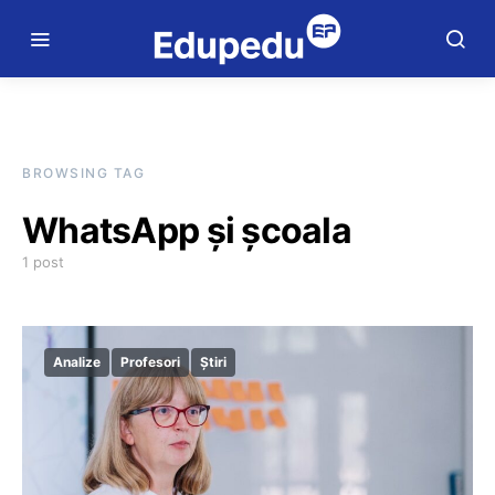
BROWSING TAG
WhatsApp și școala
1 post
Analize
Profesori
Știri