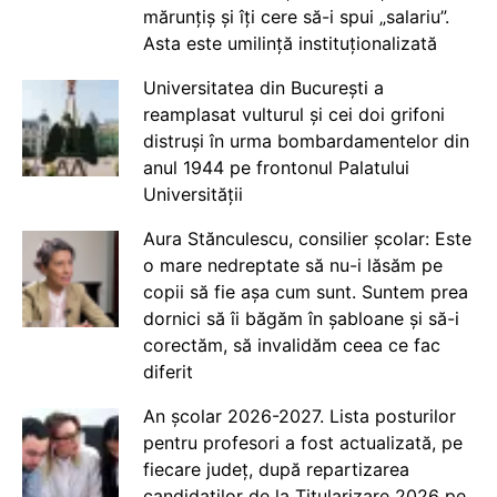
mărunțiș și îți cere să-i spui „salariu”.
Asta este umilință instituționalizată
Universitatea din București a
reamplasat vulturul și cei doi grifoni
distruși în urma bombardamentelor din
anul 1944 pe frontonul Palatului
Universității
Aura Stănculescu, consilier școlar: Este
o mare nedreptate să nu-i lăsăm pe
copii să fie așa cum sunt. Suntem prea
dornici să îi băgăm în șabloane și să-i
corectăm, să invalidăm ceea ce fac
diferit
An școlar 2026-2027. Lista posturilor
pentru profesori a fost actualizată, pe
fiecare județ, după repartizarea
candidaților de la Titularizare 2026 pe