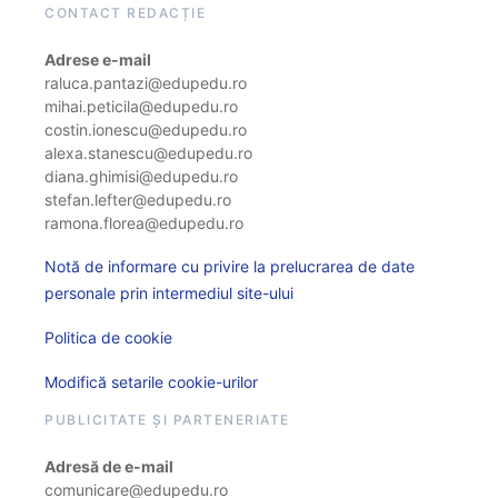
CONTACT REDACȚIE
Adrese e-mail
raluca.pantazi@edupedu.ro
mihai.peticila@edupedu.ro
costin.ionescu@edupedu.ro
alexa.stanescu@edupedu.ro
diana.ghimisi@edupedu.ro
stefan.lefter@edupedu.ro
ramona.florea@edupedu.ro
Notă de informare cu privire la prelucrarea de date
personale prin intermediul site-ului
Politica de cookie
Modifică setarile cookie-urilor
PUBLICITATE ȘI PARTENERIATE
Adresă de e-mail
comunicare@edupedu.ro