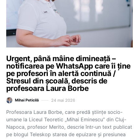
Urgent, până mâine dimineață –
notificarea pe WhatsApp care îi ține
pe profesori în alertă continuă /
Stresul din școală, descris de
profesoara Laura Borbe
24 mai 2026
Mihai Peticilă
Profesoara Laura Borbe, care predă științe socio-
umane la Liceul Teoretic „Mihai Eminescu” din Cluj-
Napoca, profesor Merito, descrie într-un text publicat
pe blogul Teleskop starea de epuizare și presiunea