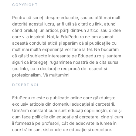
COPYRIGHT
Pentru că scrieți despre educație, sau cu atât mai mult
datorită acestui lucru, ar fi util să citați cu link, atunci
când preluați un articol, părți dintr-un articol sau o idee
care v-a inspirat. Noi, la EduPedu.ro ne-am asumat
această conduită etică și sperăm că și publicațiile cu
mult mai multă experiență vor face la fel. Ne bucurăm
că găsiți subiecte interesante pe Edupedu.ro și suntem
siguri că înțelegeți rugămintea noastră de a cita sursa
(cu link), ca o declarație reciprocă de respect și
profesionalism. Vă mulțumim!
DESPRE NOI
EduPedu.ro este o publicație online care găzduiește
exclusiv articole din domeniul educației și cercetării.
Urmărim constant cum sunt educați copiii noștri, cine și
cum face politicile din educație și cercetare, cine și cum
îi formează pe profesori, cât de adecvate la lumea în
care trăim sunt sistemele de educație și cercetare.