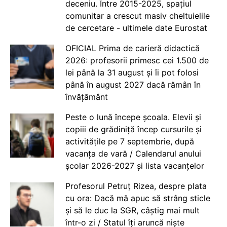
deceniu. Între 2015-2025, spațiul
comunitar a crescut masiv cheltuielile
de cercetare - ultimele date Eurostat
OFICIAL Prima de carieră didactică
2026: profesorii primesc cei 1.500 de
lei până la 31 august și îi pot folosi
până în august 2027 dacă rămân în
învățământ
Peste o lună începe școala. Elevii și
copiii de grădiniță încep cursurile și
activitățile pe 7 septembrie, după
vacanța de vară / Calendarul anului
școlar 2026-2027 și lista vacanțelor
Profesorul Petruț Rizea, despre plata
cu ora: Dacă mă apuc să strâng sticle
și să le duc la SGR, câștig mai mult
într-o zi / Statul îți aruncă niște