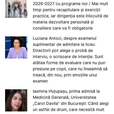
2026-2027 cu programe noi / Mai mult
timp pentru recapitulare și exerciții
practice, iar dirigenția este înlocuită de
materia dezvoltare personală și
consiliere care va fi obligatorie
Luciana Antoci, despre examenul
suplimentar de admitere la liceu:
Directorii pot alege o probă de
interviu, o scrisoare de intenție. Sunt
atâtea forme de evaluare care nu pun
presiune pe copii, care nu înseamnă să
treacă, din nou, prin emoțiile unui
examen
Iasmina Huțupașu, prima admisă la
Medicină Generală, Universitatea
„Carol Davila” din București: Când alegi
un astfel de drum, care necesită mult