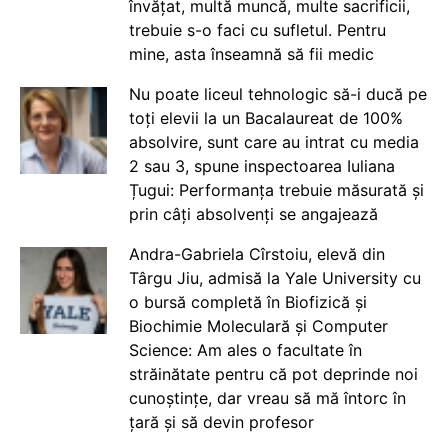
învățat, multă muncă, multe sacrificii,
trebuie s-o faci cu sufletul. Pentru
mine, asta înseamnă să fii medic
Nu poate liceul tehnologic să-i ducă pe
toți elevii la un Bacalaureat de 100%
absolvire, sunt care au intrat cu media
2 sau 3, spune inspectoarea Iuliana
Țugui: Performanța trebuie măsurată și
prin câți absolvenți se angajează
Andra-Gabriela Cîrstoiu, elevă din
Târgu Jiu, admisă la Yale University cu
o bursă completă în Biofizică și
Biochimie Moleculară și Computer
Science: Am ales o facultate în
străinătate pentru că pot deprinde noi
cunoștințe, dar vreau să mă întorc în
țară și să devin profesor