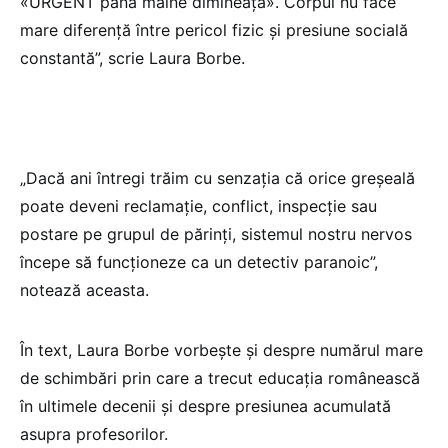
«URGENT până mâine dimineață». Corpul nu face
mare diferență între pericol fizic și presiune socială
constantă”, scrie Laura Borbe.
„Dacă ani întregi trăim cu senzația că orice greșeală
poate deveni reclamație, conflict, inspecție sau
postare pe grupul de părinți, sistemul nostru nervos
începe să funcționeze ca un detectiv paranoic”,
notează aceasta.
În text, Laura Borbe vorbește și despre numărul mare
de schimbări prin care a trecut educația românească
în ultimele decenii și despre presiunea acumulată
asupra profesorilor.