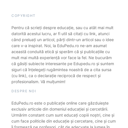
COPYRIGHT
Pentru că scrieți despre educație, sau cu atât mai mult
datorită acestui lucru, ar fi util să citați cu link, atunci
când preluați un articol, părți dintr-un articol sau o idee
care v-a inspirat. Noi, la EduPedu.ro ne-am asumat
această conduită etică și sperăm că și publicațiile cu
mult mai multă experiență vor face la fel. Ne bucurăm
că găsiți subiecte interesante pe Edupedu.ro și suntem
siguri că înțelegeți rugămintea noastră de a cita sursa
(cu link), ca o declarație reciprocă de respect și
profesionalism. Vă mulțumim!
DESPRE NOI
EduPedu.ro este o publicație online care găzduiește
exclusiv articole din domeniul educației și cercetării.
Urmărim constant cum sunt educați copiii noștri, cine și
cum face politicile din educație și cercetare, cine și cum
îi formează pe profesori, cât de adecvate la lumea în