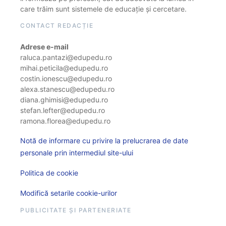
care trăim sunt sistemele de educație și cercetare.
CONTACT REDACȚIE
Adrese e-mail
raluca.pantazi@edupedu.ro
mihai.peticila@edupedu.ro
costin.ionescu@edupedu.ro
alexa.stanescu@edupedu.ro
diana.ghimisi@edupedu.ro
stefan.lefter@edupedu.ro
ramona.florea@edupedu.ro
Notă de informare cu privire la prelucrarea de date
personale prin intermediul site-ului
Politica de cookie
Modifică setarile cookie-urilor
PUBLICITATE ȘI PARTENERIATE