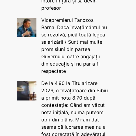
întorc în țară și să devin
profesor
Vicepremierul Tanczos
Barna: Dacă învățământul nu
se rezolvă, pică toată legea
salarizării / Sunt mai multe
promisiuni din partea
Guvernului către angajații
din educație și nu par a fi
respectate
De la 4.90 la Titularizare
2026, o învățătoare din Sibiu
a primit nota 8.70 după
contestație: Când am văzut
nota inițială, nu mă puteam
opri din plâns. Mi-am dat
seama că lucrarea mea nu a
fost corectată în adevăratul