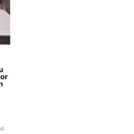
u
lor
n
ut