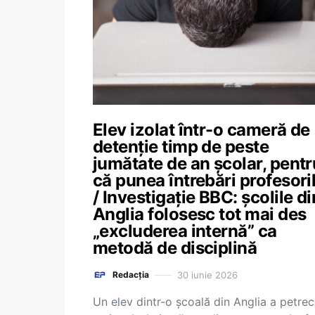
Elev izolat într-o cameră de
detenție timp de peste
jumătate de an școlar, pentr
că punea întrebări profesori
/ Investigație BBC: școlile di
Anglia folosesc tot mai des
„excluderea internă” ca
metodă de disciplină
30 iunie 2026
Redacția
Un elev dintr-o școală din Anglia a petrec