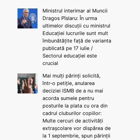
Ministrul interimar al Muncii
Dragos Pîslaru: În urma
ultimelor discuții cu ministrul
Educației lucrurile sunt mult
îmbunătățite față de varianta
publicată pe 17 iulie /
Sectorul educației este
crucial
Mai mulți părinți solicită,
într-o petiție, anularea
deciziei ISMB de a nu mai
acorda sumele pentru
posturile la plata cu ora din
cadrul cluburilor copiilor:
Multe cercuri de activități
extrașcolare vor dispărea de
la 1 septembrie, spun părinții