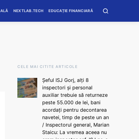
OALĂ
NEXTLAB.TECH
EDUCAȚIE FINANCIARĂ
CELE MAI CITITE ARTICOLE
Șeful ISJ Gorj, alți 8
inspectori și personal
auxiliar trebuie să returneze
peste 55.000 de lei, bani
acordați pentru decontarea
navetei, timp de peste un an
/ Inspectorul general, Marian
Staicu: La vremea aceea nu