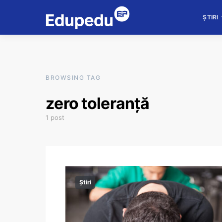
ȘTIRI
BROWSING TAG
zero toleranță
1 post
Știri