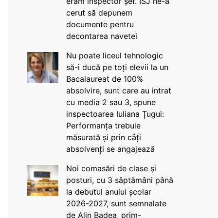
eram inspector șef. ISJ ne-a
cerut să depunem
documente pentru
decontarea navetei
Nu poate liceul tehnologic
să-i ducă pe toți elevii la un
Bacalaureat de 100%
absolvire, sunt care au intrat
cu media 2 sau 3, spune
inspectoarea Iuliana Țugui:
Performanța trebuie
măsurată și prin câți
absolvenți se angajează
Noi comasări de clase și
posturi, cu 3 săptămâni până
la debutul anului școlar
2026-2027, sunt semnalate
de Alin Badea, prim-