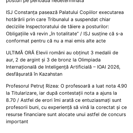
posturi pe perioadă nedeterminată
ISJ Constanța pasează Palatului Copiilor executarea
hotărârii prin care Tribunalul a suspendat chiar
deciziile Inspectoratului de tăiere a posturilor:
Obligațiile vă revin „în totalitate” / ISJ susține că s-a
conformat pentru că nu a mai emis alte acte
ULTIMĂ ORĂ Elevii români au obținut 3 medalii de
aur, 2 de argint și 3 de bronz la Olimpiada
Internațională de Inteligență Artificială – IOAI 2026,
desfășurată în Kazahstan
Profesorul Petruț Rizea: O profesoară a luat nota 4.90
la Titularizare, iar după contestații nota a ajuns la
8.70 / Astfel de erori îmi arată ce entuziasmați sunt
profesorii buni, cu experiență să vină la corectat și ce
resurse financiare sunt alocate unui astfel de concurs
important