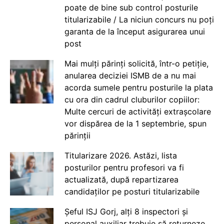
poate de bine sub control posturile
titularizabile / La niciun concurs nu poți
garanta de la început asigurarea unui
post
Mai mulți părinți solicită, într-o petiție,
anularea deciziei ISMB de a nu mai
acorda sumele pentru posturile la plata
cu ora din cadrul cluburilor copiilor:
Multe cercuri de activități extrașcolare
vor dispărea de la 1 septembrie, spun
părinții
Titularizare 2026. Astăzi, lista
posturilor pentru profesori va fi
actualizată, după repartizarea
candidaților pe posturi titularizabile
Șeful ISJ Gorj, alți 8 inspectori și
personal auxiliar trebuie să returneze