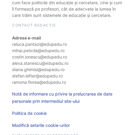
cum face politicile din educație și cercetare, cine și cum
îi formează pe profesori, cât de adecvate la lumea în
care trăim sunt sistemele de educație și cercetare.
CONTACT REDACȚIE
Adrese e-mail
raluca.pantazi@edupedu.ro
mihai.peticila@edupedu.ro
costin.ionescu@edupedu.ro
alexa.stanescu@edupedu.ro
diana.ghimisi@edupedu.ro
stefan.lefter@edupedu.ro
ramona.florea@edupedu.ro
Notă de informare cu privire la prelucrarea de date
personale prin intermediul site-ului
Politica de cookie
Modifică setarile cookie-urilor