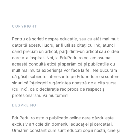
COPYRIGHT
Pentru că scrieți despre educație, sau cu atât mai mult
datorită acestui lucru, ar fi util să citați cu link, atunci
când preluați un articol, părți dintr-un articol sau o idee
care v-a inspirat. Noi, la EduPedu.ro ne-am asumat
această conduită etică și sperăm că și publicațiile cu
mult mai multă experiență vor face la fel. Ne bucurăm
că găsiți subiecte interesante pe Edupedu.ro și suntem
siguri că înțelegeți rugămintea noastră de a cita sursa
(cu link), ca o declarație reciprocă de respect și
profesionalism. Vă mulțumim!
DESPRE NOI
EduPedu.ro este o publicație online care găzduiește
exclusiv articole din domeniul educației și cercetării.
Urmărim constant cum sunt educați copiii noștri, cine și