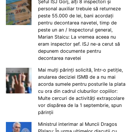
Șeful ISJ Gorj, alți 8 inspectori și
personal auxiliar trebuie să returneze
peste 55.000 de lei, bani acordați
pentru decontarea navetei, timp de
peste un an / Inspectorul general,
Marian Staicu: La vremea aceea nu
eram inspector șef. ISJ ne-a cerut să
depunem documente pentru
decontarea navetei
Mai mulți părinți solicită, într-o petiție,
anularea deciziei ISMB de a nu mai
acorda sumele pentru posturile la plata
cu ora din cadrul cluburilor copiilor:
Multe cercuri de activități extrașcolare
vor dispărea de la 1 septembrie, spun
părinții
Ministrul interimar al Muncii Dragos
Pîslaru: În urma ultimelor discuții cu