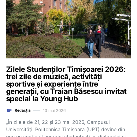
Zilele Studenţilor Timişoarei 2026:
trei zile de muzică, activități
sportive şi experienţe între
generaţii, cu Traian Băsescu invitat
special la Young Hub
13 mai 2026
Redacția
„În zilele de 21, 22 şi 23 mai 2026, Campusul
Universității Politehnica Timişoara (UPT) devine din
nou un spaţiu al energiei studenţeşti, al dialogului şi