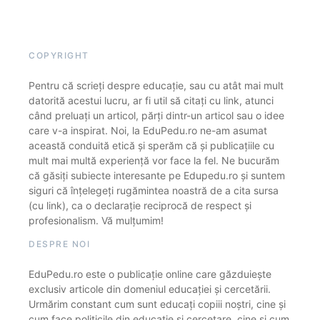
COPYRIGHT
Pentru că scrieți despre educație, sau cu atât mai mult
datorită acestui lucru, ar fi util să citați cu link, atunci
când preluați un articol, părți dintr-un articol sau o idee
care v-a inspirat. Noi, la EduPedu.ro ne-am asumat
această conduită etică și sperăm că și publicațiile cu
mult mai multă experiență vor face la fel. Ne bucurăm
că găsiți subiecte interesante pe Edupedu.ro și suntem
siguri că înțelegeți rugămintea noastră de a cita sursa
(cu link), ca o declarație reciprocă de respect și
profesionalism. Vă mulțumim!
DESPRE NOI
EduPedu.ro este o publicație online care găzduiește
exclusiv articole din domeniul educației și cercetării.
Urmărim constant cum sunt educați copiii noștri, cine și
cum face politicile din educație și cercetare, cine și cum