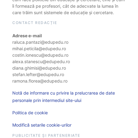
îi formează pe profesori, cât de adecvate la lumea în
care trăim sunt sistemele de educație și cercetare.
CONTACT REDACȚIE
Adrese e-mail
raluca.pantazi@edupedu.ro
mihai.peticila@edupedu.ro
costin.ionescu@edupedu.ro
alexa.stanescu@edupedu.ro
diana.ghimisi@edupedu.ro
stefan.lefter@edupedu.ro
ramona.florea@edupedu.ro
Notă de informare cu privire la prelucrarea de date
personale prin intermediul site-ului
Politica de cookie
Modifică setarile cookie-urilor
PUBLICITATE ȘI PARTENERIATE