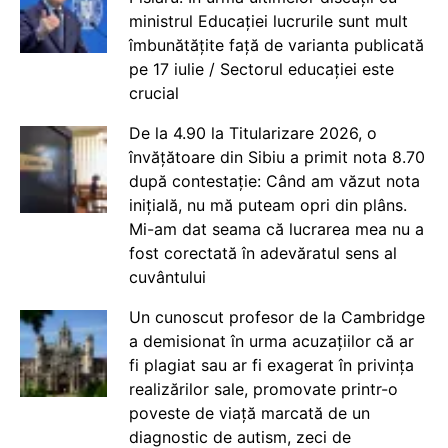
ministrul Educației lucrurile sunt mult
îmbunătățite față de varianta publicată
pe 17 iulie / Sectorul educației este
crucial
De la 4.90 la Titularizare 2026, o
învățătoare din Sibiu a primit nota 8.70
după contestație: Când am văzut nota
inițială, nu mă puteam opri din plâns.
Mi-am dat seama că lucrarea mea nu a
fost corectată în adevăratul sens al
cuvântului
Un cunoscut profesor de la Cambridge
a demisionat în urma acuzațiilor că ar
fi plagiat sau ar fi exagerat în privința
realizărilor sale, promovate printr-o
poveste de viață marcată de un
diagnostic de autism, zeci de