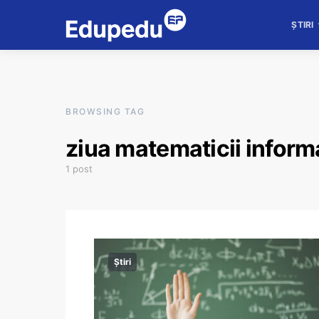
ȘTIRI
BROWSING TAG
ziua matematicii informati
1 post
Știri