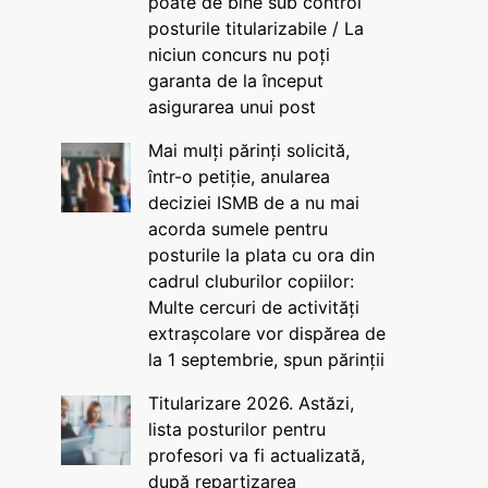
poate de bine sub control
posturile titularizabile / La
niciun concurs nu poți
garanta de la început
asigurarea unui post
Mai mulți părinți solicită,
într-o petiție, anularea
deciziei ISMB de a nu mai
acorda sumele pentru
posturile la plata cu ora din
cadrul cluburilor copiilor:
Multe cercuri de activități
extrașcolare vor dispărea de
la 1 septembrie, spun părinții
Titularizare 2026. Astăzi,
lista posturilor pentru
profesori va fi actualizată,
după repartizarea