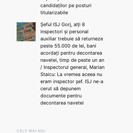
candidaților pe posturi
titularizabile
Șeful ISJ Gorj, alți 8
inspectori și personal
auxiliar trebuie să returneze
peste 55.000 de lei, bani
acordați pentru decontarea
navetei, timp de peste un an
/ Inspectorul general, Marian
Staicu: La vremea aceea nu
eram inspector șef. ISJ ne-a
cerut să depunem
documente pentru
decontarea navetei
CELE MAI NOI