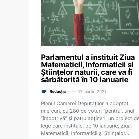
Parlamentul a instituit Ziua
Matematicii, Informaticii și
Științelor naturii, care va fi
sărbătorită în 10 ianuarie
17 martie 2021
Redacția
Plenul Camerei Deputaţilor a adoptat
miercuri, cu 280 de voturi ”pentru”, unul
”împotrivă” şi patru abţineri, un proiect d
lege care instituie, pe 10 ianuarie, Ziua
Matematicii, Informaticii şi Ştiinţelor…