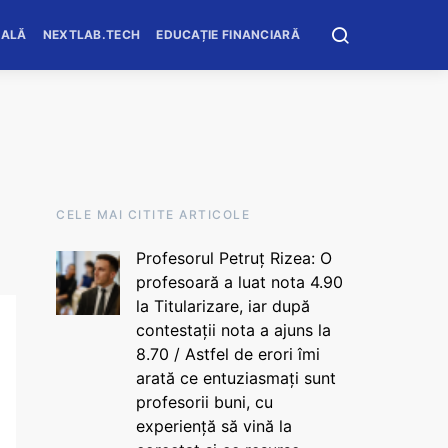
OALĂ
NEXTLAB.TECH
EDUCAȚIE FINANCIARĂ
CELE MAI CITITE ARTICOLE
Profesorul Petruț Rizea: O
profesoară a luat nota 4.90
la Titularizare, iar după
contestații nota a ajuns la
8.70 / Astfel de erori îmi
arată ce entuziasmați sunt
profesorii buni, cu
experiență să vină la