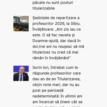
păcate nu sunt posturi
titularizabile
Ședințele de repartizare a
profesorilor 2026, la Sibiu.
Învățătoare: „Am zis iau ce
este. O să fac naveta și
Doamne-ajută, dar dacă în
doi,trei ani nu reușesc să mă
titularizez nu cred că mai
rămân în învățământ”
Sorin Ion, întrebat cum le
răspunde profesorilor care
dau an de an Titularizarea,
obțin note mari, dar nu au
post pe perioadă
nedeterminată: În ultimii ani
am încercat să ținem cât se