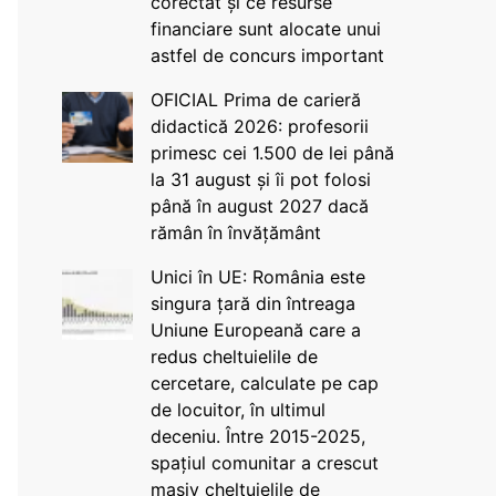
corectat și ce resurse
financiare sunt alocate unui
astfel de concurs important
OFICIAL Prima de carieră
didactică 2026: profesorii
primesc cei 1.500 de lei până
la 31 august și îi pot folosi
până în august 2027 dacă
rămân în învățământ
Unici în UE: România este
singura țară din întreaga
Uniune Europeană care a
redus cheltuielile de
cercetare, calculate pe cap
de locuitor, în ultimul
deceniu. Între 2015-2025,
spațiul comunitar a crescut
masiv cheltuielile de