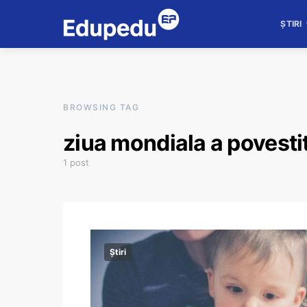
ȘTIRI
BROWSING TAG
ziua mondiala a povesti
1 post
Știri