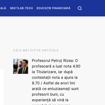
OALĂ
NEXTLAB.TECH
EDUCAȚIE FINANCIARĂ
CELE MAI CITITE ARTICOLE
Profesorul Petruț Rizea: O
profesoară a luat nota 4.90
la Titularizare, iar după
contestații nota a ajuns la
8.70 / Astfel de erori îmi
arată ce entuziasmați sunt
profesorii buni, cu
experiență să vină la