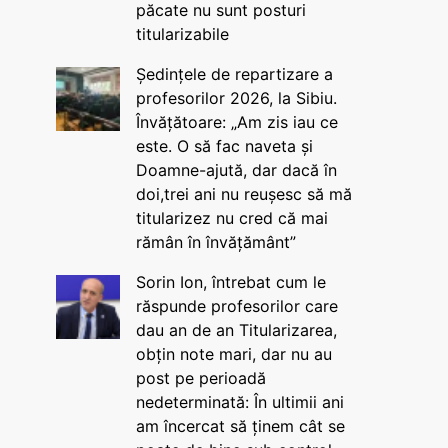
păcate nu sunt posturi
titularizabile
Ședințele de repartizare a
profesorilor 2026, la Sibiu.
Învățătoare: „Am zis iau ce
este. O să fac naveta și
Doamne-ajută, dar dacă în
doi,trei ani nu reușesc să mă
titularizez nu cred că mai
rămân în învățământ”
Sorin Ion, întrebat cum le
răspunde profesorilor care
dau an de an Titularizarea,
obțin note mari, dar nu au
post pe perioadă
nedeterminată: În ultimii ani
am încercat să ținem cât se