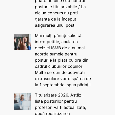
poate de bine sub control
posturile titularizabile / La
niciun concurs nu poți
garanta de la început
asigurarea unui post
Mai mulți părinți solicită,
într-o petiție, anularea
deciziei ISMB de a nu mai
acorda sumele pentru
posturile la plata cu ora din
cadrul cluburilor copiilor:
Multe cercuri de activități
extrașcolare vor dispărea de
la 1 septembrie, spun părinții
Titularizare 2026. Astăzi,
lista posturilor pentru
profesori va fi actualizată,
după repartizarea