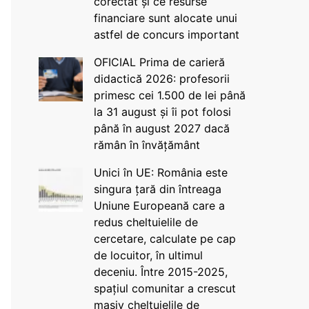
corectat și ce resurse
financiare sunt alocate unui
astfel de concurs important
OFICIAL Prima de carieră
didactică 2026: profesorii
primesc cei 1.500 de lei până
la 31 august și îi pot folosi
până în august 2027 dacă
rămân în învățământ
Unici în UE: România este
singura țară din întreaga
Uniune Europeană care a
redus cheltuielile de
cercetare, calculate pe cap
de locuitor, în ultimul
deceniu. Între 2015-2025,
spațiul comunitar a crescut
masiv cheltuielile de