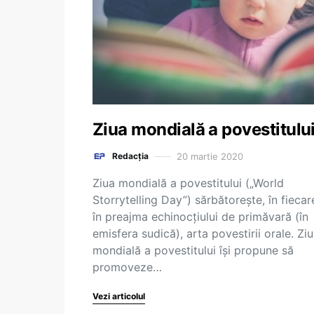
Ziua mondială a povestitulu
20 martie 2020
Redacția
Ziua mondială a povestitului („World
Storrytelling Day”) sărbătorește, în fiecar
în preajma echinocţiului de primăvară (în
emisfera sudică), arta povestirii orale. Zi
mondială a povestitului îşi propune să
promoveze…
Vezi articolul