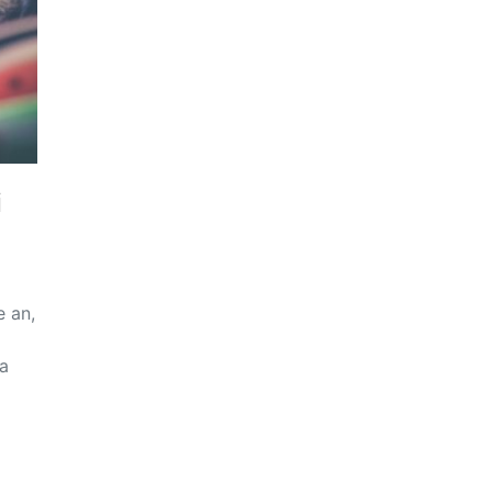
i
e an,
ua