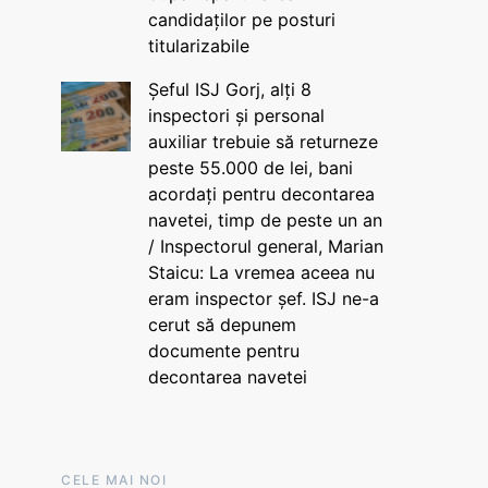
candidaților pe posturi
titularizabile
Șeful ISJ Gorj, alți 8
inspectori și personal
auxiliar trebuie să returneze
peste 55.000 de lei, bani
acordați pentru decontarea
navetei, timp de peste un an
/ Inspectorul general, Marian
Staicu: La vremea aceea nu
eram inspector șef. ISJ ne-a
cerut să depunem
documente pentru
decontarea navetei
CELE MAI NOI