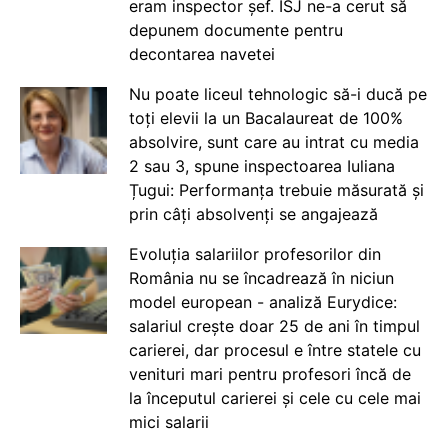
eram inspector șef. ISJ ne-a cerut să
depunem documente pentru
decontarea navetei
Nu poate liceul tehnologic să-i ducă pe
toți elevii la un Bacalaureat de 100%
absolvire, sunt care au intrat cu media
2 sau 3, spune inspectoarea Iuliana
Țugui: Performanța trebuie măsurată și
prin câți absolvenți se angajează
Evoluția salariilor profesorilor din
România nu se încadrează în niciun
model european - analiză Eurydice:
salariul crește doar 25 de ani în timpul
carierei, dar procesul e între statele cu
venituri mari pentru profesori încă de
la începutul carierei și cele cu cele mai
mici salarii