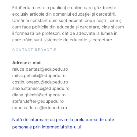
EduPedu.ro este o publicație online care găzduiește
exclusiv articole din domeniul educației și cercetării.
Urmărim constant cum sunt educați copiii noștri, cine și
cum face politicile din educație și cercetare, cine și cum
îi formează pe profesori, cât de adecvate la lumea în
care trăim sunt sistemele de educație și cercetare.
CONTACT REDACȚIE
Adrese e-mail
raluca.pantazi@edupedu.ro
mihai.peticila@edupedu.ro
costin.ionescu@edupedu.ro
alexa.stanescu@edupedu.ro
diana.ghimisi@edupedu.ro
stefan.lefter@edupedu.ro
ramona.florea@edupedu.ro
Notă de informare cu privire la prelucrarea de date
personale prin intermediul site-ului