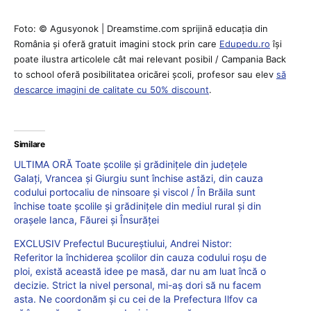
Foto: © Agusyonok | Dreamstime.com sprijină educaţia din
România şi oferă gratuit imagini stock prin care
Edupedu.ro
îşi
poate ilustra articolele cât mai relevant posibil / Campania Back
to school oferă posibilitatea oricărei școli, profesor sau elev
să
descarce imagini de calitate cu 50% discount
.
Similare
ULTIMA ORĂ Toate școlile și grădinițele din județele
Galați, Vrancea și Giurgiu sunt închise astăzi, din cauza
codului portocaliu de ninsoare și viscol / În Brăila sunt
închise toate școlile și grădinițele din mediul rural și din
orașele Ianca, Făurei și Însurăței
EXCLUSIV Prefectul Bucureștiului, Andrei Nistor:
Referitor la închiderea școlilor din cauza codului roșu de
ploi, există această idee pe masă, dar nu am luat încă o
decizie. Strict la nivel personal, mi-aș dori să nu facem
asta. Ne coordonăm și cu cei de la Prefectura Ilfov ca