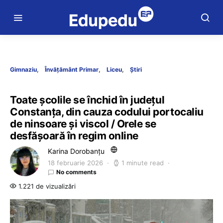
Gimnaziu
Învățământ Primar
Liceu
Știri
Toate școlile se închid în județul
Constanța, din cauza codului portocaliu
de ninsoare și viscol / Orele se
desfășoară în regim online
Karina Dorobanțu
18 februarie 2026
1 minute read
No comments
1.221 de vizualizări