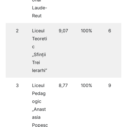
Laude-
Reut
2
Liceul
9,07
100%
6
Teoreti
c
„Sfinții
Trei
Ierarhi”
3
Liceul
8,77
100%
9
Pedag
ogic
„Anast
asia
Popesc