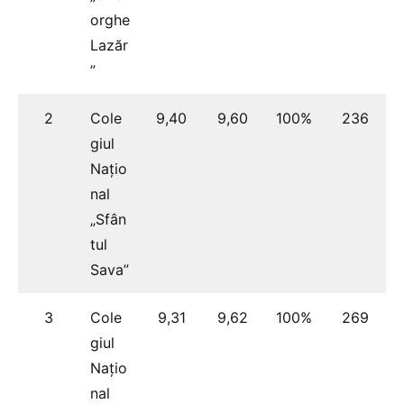
orghe
Lazăr
”
2
Cole
9,40
9,60
100%
236
giul
Națio
nal
„Sfân
tul
Sava”
3
Cole
9,31
9,62
100%
269
giul
Națio
nal