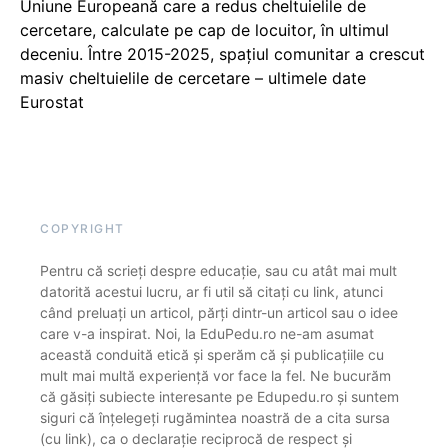
Uniune Europeană care a redus cheltuielile de
cercetare, calculate pe cap de locuitor, în ultimul
deceniu. Între 2015-2025, spațiul comunitar a crescut
masiv cheltuielile de cercetare – ultimele date
Eurostat
COPYRIGHT
Pentru că scrieți despre educație, sau cu atât mai mult
datorită acestui lucru, ar fi util să citați cu link, atunci
când preluați un articol, părți dintr-un articol sau o idee
care v-a inspirat. Noi, la EduPedu.ro ne-am asumat
această conduită etică și sperăm că și publicațiile cu
mult mai multă experiență vor face la fel. Ne bucurăm
că găsiți subiecte interesante pe Edupedu.ro și suntem
siguri că înțelegeți rugămintea noastră de a cita sursa
(cu link), ca o declarație reciprocă de respect și