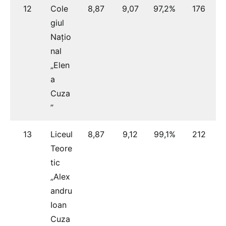
12
Cole
8,87
9,07
97,2%
176
giul
Națio
nal
„Elen
a
Cuza
”
13
Liceul
8,87
9,12
99,1%
212
Teore
tic
„Alex
andru
Ioan
Cuza