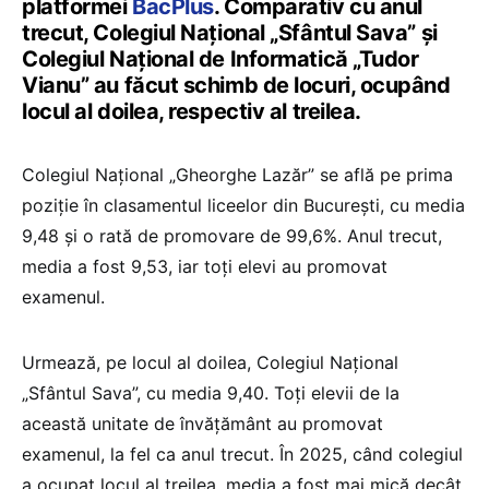
platformei
BacPlus
. Comparativ cu anul
trecut, Colegiul Național „Sfântul Sava” și
Colegiul Național de Informatică „Tudor
Vianu” au făcut schimb de locuri, ocupând
locul al doilea, respectiv al treilea.
Colegiul Național „Gheorghe Lazăr” se află pe prima
poziție în clasamentul liceelor din București, cu media
9,48 și o rată de promovare de 99,6%. Anul trecut,
media a fost 9,53, iar toți elevi au promovat
examenul.
Urmează, pe locul al doilea, Colegiul Național
„Sfântul Sava”, cu media 9,40. Toți elevii de la
această unitate de învățământ au promovat
examenul, la fel ca anul trecut. În 2025, când colegiul
a ocupat locul al treilea, media a fost mai mică decât