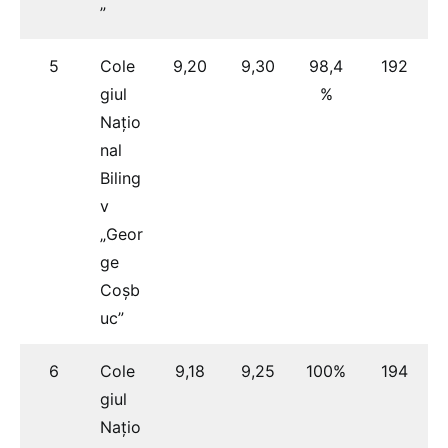
”
5
Cole
9,20
9,30
98,4
192
giul
%
Națio
nal
Biling
v
„Geor
ge
Coșb
uc”
6
Cole
9,18
9,25
100%
194
giul
Națio