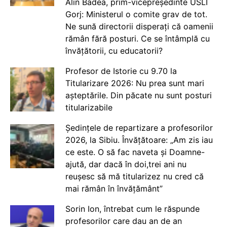
Alin Badea, prim-vicepreședinte USLI
Gorj: Ministerul o comite grav de tot.
Ne sună directorii disperați că oamenii
rămân fără posturi. Ce se întâmplă cu
învățătorii, cu educatorii?
Profesor de Istorie cu 9.70 la
Titularizare 2026: Nu prea sunt mari
așteptările. Din păcate nu sunt posturi
titularizabile
Ședințele de repartizare a profesorilor
2026, la Sibiu. Învățătoare: „Am zis iau
ce este. O să fac naveta și Doamne-
ajută, dar dacă în doi,trei ani nu
reușesc să mă titularizez nu cred că
mai rămân în învățământ”
Sorin Ion, întrebat cum le răspunde
profesorilor care dau an de an