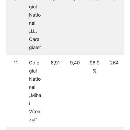
giul
Națio
nal
„I.L.
Cara
giale”
11
Cole
8,91
9,40
98,9
264
giul
%
Națio
nal
„Miha
i
Vitea
zul”