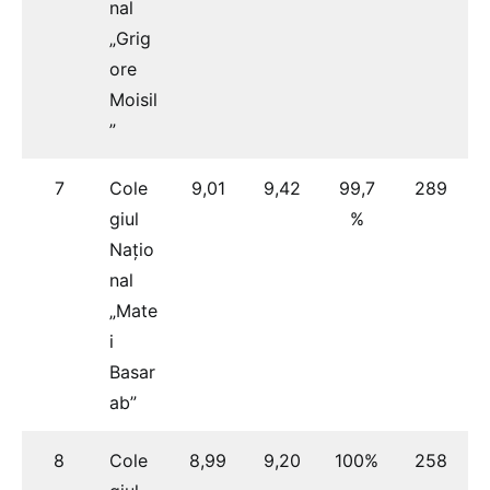
nal
„Grig
ore
Moisil
”
7
Cole
9,01
9,42
99,7
289
giul
%
Națio
nal
„Mate
i
Basar
ab”
8
Cole
8,99
9,20
100%
258