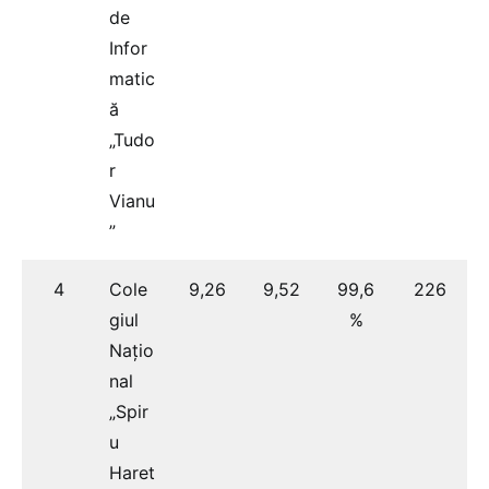
de
Infor
matic
ă
„Tudo
r
Vianu
”
4
Cole
9,26
9,52
99,6
226
giul
%
Națio
nal
„Spir
u
Haret