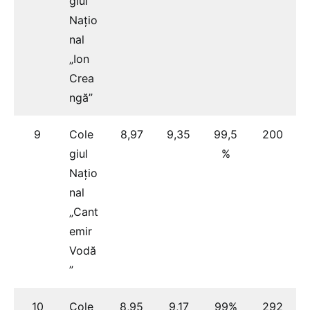
giul
Națio
nal
„Ion
Crea
ngă”
9
Cole
8,97
9,35
99,5
200
giul
%
Națio
nal
„Cant
emir
Vodă
”
10
Cole
8,95
9,17
99%
292