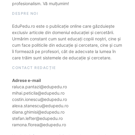
profesionalism. Vă mulțumim!
DESPRE NOI
EduPedu.ro este o publicație online care găzduiește
exclusiv articole din domeniul educației și cercetării.
Urmărim constant cum sunt educați copiii noștri, cine și
cum face politicile din educație și cercetare, cine și cum
îi formează pe profesori, cât de adecvate la lumea în
care trăim sunt sistemele de educație și cercetare.
CONTACT REDACȚIE
Adrese e-mail
raluca.pantazi@edupedu.ro
mihai.peticila@edupedu.ro
costin.ionescu@edupedu.ro
alexa.stanescu@edupedu.ro
diana.ghimisi@edupedu.ro
stefan.lefter@edupedu.ro
ramona.florea@edupedu.ro