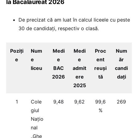
la Bacalaureat 2026
De precizat că am luat în calcul liceele cu peste
30 de candidați, respectiv o clasă.
Poziți
Num
Medi
Medi
Proc
Num
e
e
e
e
ent
ăr
liceu
BAC
admit
reuși
candi
2026
ere
tă
dați
2025
1
Cole
9,48
9,62
99,6
269
giul
%
Națio
nal
„Ghe