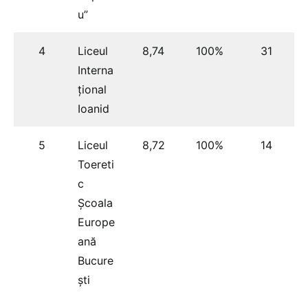
u”
4
Liceul
8,74
100%
31
Interna
țional
Ioanid
5
Liceul
8,72
100%
14
Toereti
c
Școala
Europe
ană
Bucure
ști