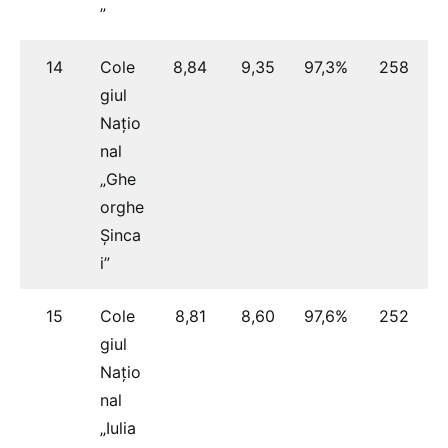
”
14
Cole
8,84
9,35
97,3%
258
giul
Națio
nal
„Ghe
orghe
Șinca
i”
15
Cole
8,81
8,60
97,6%
252
giul
Națio
nal
„Iulia