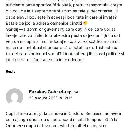
suficiente baze sportive fără plată, prețul transportului crește
din nou de la 1 septembrie și acum se taie și decontarea lui
dacă elevul locuiește în aceeași localitate în care și învață?
Bătaie de joc la adresa oamenilor cinstiți
Gândiți-vă domnilor guvernanți care dați în cei care vor să
învețe cine va fi electoratul vostru peste câțiva ani. Și cu cat
veți da în cap mai mult educației cu atât va scădea mai mult
masa de contribuabili pe care să o puteți taxa. Trist este ca
tot cei care vor munci vor plăti toate aberațiile clasei politice și
jaful pe care il face aceasta în continuare
Reply
Fazakas Gabriela
spune:
22 august 2025 la 12:12
Copilul meu a reușit la un liceu în Cristurul Secuiesc, nu avem
cum ajunge decât cu un autobuz din satul Sânpaul până la
Odorhei si după câteva ore este tren,altfel cu mașina