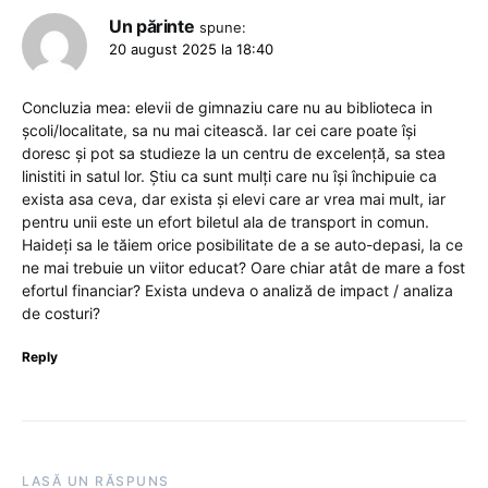
Un părinte
spune:
20 august 2025 la 18:40
Concluzia mea: elevii de gimnaziu care nu au biblioteca in
școli/localitate, sa nu mai citească. Iar cei care poate își
doresc și pot sa studieze la un centru de excelență, sa stea
linistiti in satul lor. Știu ca sunt mulți care nu își închipuie ca
exista asa ceva, dar exista și elevi care ar vrea mai mult, iar
pentru unii este un efort biletul ala de transport in comun.
Haideți sa le tăiem orice posibilitate de a se auto-depasi, la ce
ne mai trebuie un viitor educat? Oare chiar atât de mare a fost
efortul financiar? Exista undeva o analiză de impact / analiza
de costuri?
Reply
LASĂ UN RĂSPUNS