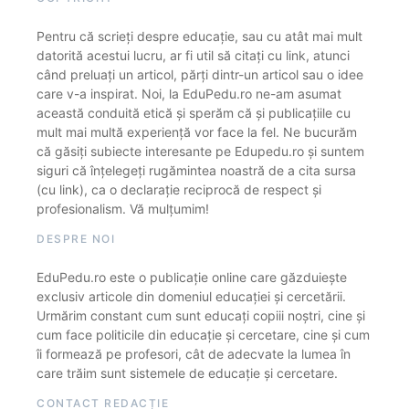
Pentru că scrieți despre educație, sau cu atât mai mult
datorită acestui lucru, ar fi util să citați cu link, atunci
când preluați un articol, părți dintr-un articol sau o idee
care v-a inspirat. Noi, la EduPedu.ro ne-am asumat
această conduită etică și sperăm că și publicațiile cu
mult mai multă experiență vor face la fel. Ne bucurăm
că găsiți subiecte interesante pe Edupedu.ro și suntem
siguri că înțelegeți rugămintea noastră de a cita sursa
(cu link), ca o declarație reciprocă de respect și
profesionalism. Vă mulțumim!
DESPRE NOI
EduPedu.ro este o publicație online care găzduiește
exclusiv articole din domeniul educației și cercetării.
Urmărim constant cum sunt educați copiii noștri, cine și
cum face politicile din educație și cercetare, cine și cum
îi formează pe profesori, cât de adecvate la lumea în
care trăim sunt sistemele de educație și cercetare.
CONTACT REDACȚIE