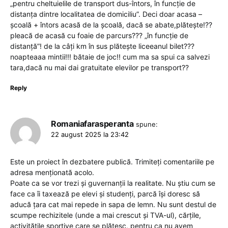
„pentru cheltuielile de transport dus-întors, în funcție de
distanța dintre localitatea de domiciliu”. Deci doar acasa –
școală + întors acasă de la școală, dacă se abate,plătește!??
pleacă de acasă cu foaie de parcurs??? „în funcție de
distanță”! de la câți km în sus plătește liceeanul bilet???
noapteaaa mintii!!! bătaie de joc!! cum ma sa spui ca salvezi
tara,dacă nu mai dai gratuitate elevilor pe transport??
Reply
Romaniafarasperanta
spune:
22 august 2025 la 23:42
Este un proiect în dezbatere publică. Trimiteți comentariile pe
adresa menționată acolo.
Poate ca se vor trezi și guvernanții la realitate. Nu știu cum se
face ca îi taxează pe elevi și studenți, parcă își doresc să
aducă țara cat mai repede in sapa de lemn. Nu sunt destul de
scumpe rechizitele (unde a mai crescut și TVA-ul), cărțile,
activitățile sportive care se plătesc, pentru ca nu avem