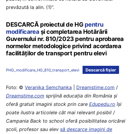
prevăzută la alin. (1)”.
DESCARCĂ proiectul de HG
pentru
modificarea
și completarea Hotărârii
Guvernului nr. 810/2023 pentru aprobarea
normelor metodologice privind acordarea
facilităților de transport pentru elevi
Descarcă fișier
PHG_modificare_HG_810_transport_elevi
Foto: ©
Veranika Semchanka
|
Dreamstime.com
/
Dreamstime.com
sprijină educaţia din România şi
oferă gratuit imagini stock prin care
Edupedu.ro
îşi
poate ilustra articolele cât mai relevant posibil /
Campania Back to school oferă posibilitatea oricărei
școli, profesor sau elev
să descarce imagini de