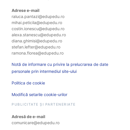
Adrese e-mail
raluca.pantazi@edupedu.ro
mihai.peticila@edupedu.ro
costin.ionescu@edupedu.ro
alexa.stanescu@edupedu.ro
diana.ghimisi@edupedu.ro
stefan.lefter@edupedu.ro
ramona.florea@edupedu.ro
Notă de informare cu privire la prelucrarea de date
personale prin intermediul site-ului
Politica de cookie
Modifică setarile cookie-urilor
PUBLICITATE ȘI PARTENERIATE
Adresă de e-mail
comunicare@edupedu.ro