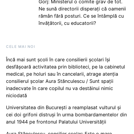
Gorj: Ministerul o comite grav de tot.
Ne sună directorii disperați că oamenii
rămân fără posturi. Ce se întâmplă cu
învățătorii, cu educatorii?
CELE MAI NOI
Încă mai sunt școli în care consilierii școlari își
desfășoară activitatea prin biblioteci, pe la cabinetul
medical, pe holuri sau în cancelarii, atrage atenția
consilierul școlar Aura Stănculescu / Sunt spații
inadecvate în care copilul nu va destăinui nimic
niciodată
Universitatea din București a reamplasat vulturul și
cei doi grifoni distruși în urma bombardamentelor din
anul 1944 pe frontonul Palatului Universității
Aura Stănculescu, consilier școlar: Este o mare