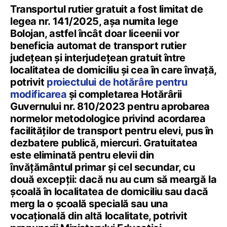
Transportul rutier gratuit a fost limitat de
legea nr. 141/2025, așa numita lege
Bolojan, astfel încât doar liceenii vor
beneficia automat de transport rutier
județean și interjudețean gratuit între
localitatea de domiciliu și cea în care învață,
potrivit
proiectului de hotărâre pentru
modificarea
și completarea Hotărârii
Guvernului nr. 810/2023 pentru aprobarea
normelor metodologice privind acordarea
facilităților de transport pentru elevi, pus în
dezbatere publică, miercuri. Gratuitatea
este eliminată pentru elevii din
învățământul primar și cel secundar, cu
două excepții: dacă nu au cum să meargă la
școală în localitatea de domiciliu sau dacă
merg la o școală specială sau una
vocațională din altă localitate, potrivit