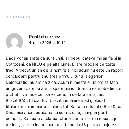
3 COMMENTS
Realitate
spune:
4 iunie 2026 la 10:12
Daca vor sa arate ca sunt uniti, ar trebui cateva mii sa fie si la
Cotroceni, ca NICU e pe alta lume. El are rabdare ca toate
trec. A trecut un an de la numire si nici acum nu este un raport
concludent pentru anularea primului tur al alegerilor.
Democratic, nu am ce zice. Acum numeste el un om sa faca
un guvern care nu are in spate nimic, doar ca este obedient si
probabil va face ce i se va cere. In ce tara am ajuns.
Blocat BAC, blocat EN, blocat incheiere medii, blocat
titularizare, olimpiade scolare, tot. Sa faca educatie Bolo & co.
Daca nici acum educatia nu se trezeste, ajung in gard
complet. Sa ceara anularea tuturor aberatiilor din noua lege
proiect, sa dea inapoi numarul de ore la 18 plus sa majoreze