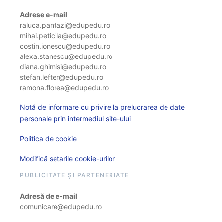
Adrese e-mail
raluca.pantazi@edupedu.ro
mihai.peticila@edupedu.ro
costin.ionescu@edupedu.ro
alexa.stanescu@edupedu.ro
diana.ghimisi@edupedu.ro
stefan.lefter@edupedu.ro
ramona.florea@edupedu.ro
Notă de informare cu privire la prelucrarea de date
personale prin intermediul site-ului
Politica de cookie
Modifică setarile cookie-urilor
PUBLICITATE ȘI PARTENERIATE
Adresă de e-mail
comunicare@edupedu.ro