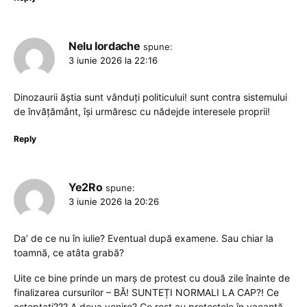
Nelu Iordache
spune:
3 iunie 2026 la 22:16
Dinozaurii ăștia sunt vânduți politicului! sunt contra sistemului
de învățământ, își urmăresc cu nădejde interesele proprii!
Reply
Ye2Ro
spune:
3 iunie 2026 la 20:26
Da’ de ce nu în iulie? Eventual după examene. Sau chiar la
toamnă, ce atâta grabă?
Uite ce bine prinde un marș de protest cu două zile înainte de
finalizarea cursurilor – BĂ! SUNTEȚI NORMALI LA CAP?! Ce
așteptați??? A doua venire? Ce rost au protestele în vacanță,