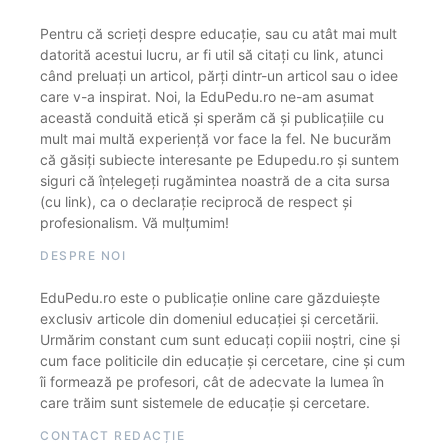
Pentru că scrieți despre educație, sau cu atât mai mult
datorită acestui lucru, ar fi util să citați cu link, atunci
când preluați un articol, părți dintr-un articol sau o idee
care v-a inspirat. Noi, la EduPedu.ro ne-am asumat
această conduită etică și sperăm că și publicațiile cu
mult mai multă experiență vor face la fel. Ne bucurăm
că găsiți subiecte interesante pe Edupedu.ro și suntem
siguri că înțelegeți rugămintea noastră de a cita sursa
(cu link), ca o declarație reciprocă de respect și
profesionalism. Vă mulțumim!
DESPRE NOI
EduPedu.ro este o publicație online care găzduiește
exclusiv articole din domeniul educației și cercetării.
Urmărim constant cum sunt educați copiii noștri, cine și
cum face politicile din educație și cercetare, cine și cum
îi formează pe profesori, cât de adecvate la lumea în
care trăim sunt sistemele de educație și cercetare.
CONTACT REDACȚIE