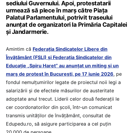
sediului Guvernului. Apoi, protestatarii
urmează să plece în marș către Piața
Palatul Parlamentului, potrivit traseului
anunțat de organizatori la Primăria Capitalei
și Jandarmerie.
Amintim că
Federația Sindicatelor Libere din
Învățământ (FSLI) și Federația Sindicatelor din
Educație „Spiru Haret” au anunțat un miting și un
marș de protest în București, pe 17 iunie 2026
, pe
fondul nemulțumirilor legate de proiectul noii legi a
salarizării și de efectele măsurilor de austeritate
adoptate anul trecut. Liderii celor două federații le
cer coordonatorilor din școli, într-un comunicat
transmis unităților de învățământ, consultat de
Edupedu.ro, să asigure participarea a cel puțin
20.000 de persoane.