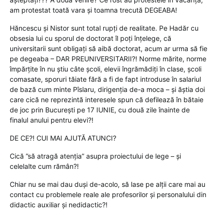
am protestat toată vara și toamna trecută DEGEABA!
Hăncescu și Nistor sunt total rupți de realitate. Pe Hadăr cu
obsesia lui cu sporul de doctorat îl poți înțelege, că
universitarii sunt obligați să aibă doctorat, acum ar urma să fie
pe degeaba – DAR PREUNIVERSITARII?! Norme mărite, norme
împărțite în nu știu câte școli, elevii îngrămădiți în clase, școli
comasate, sporuri tăiate fără a fi de fapt introduse în salariul
de bază cum minte Pîslaru, dirigenția de-a moca – și ăștia doi
care cică ne reprezintă interesele spun că defilează în bătaie
de joc prin București pe 17 IUNIE, cu două zile înainte de
finalul anului pentru elevi?!
DE CE?! CUI MAI AJUTĂ ATUNCI?
Cică ”să atragă atenția” asupra proiectului de lege – și
celelalte cum rămân?!
Chiar nu se mai dau duși de-acolo, să lase pe alții care mai au
contact cu problemele reale ale profesorilor și personalului din
didactic auxiliar și nedidactic?!