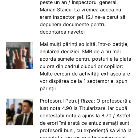
peste un an / Inspectorul general,
Marian Staicu: La vremea aceea nu
eram inspector șef. ISJ ne-a cerut să
depunem documente pentru
decontarea navetei
Mai mulți părinți solicită, într-o petiție,
anularea deciziei ISMB de a nu mai
acorda sumele pentru posturile la plata
cu ora din cadrul cluburilor copiilor:
Multe cercuri de activități extrașcolare
vor dispărea de la 1 septembrie, spun
părinții
Profesorul Petruț Rizea: O profesoară a
luat nota 4.90 la Titularizare, iar după
contestații nota a ajuns la 8.70 / Astfel
de erori îmi arată ce entuziasmați sunt
profesorii buni, cu experiență să vină la
corectat și ce resurse financiare sunt