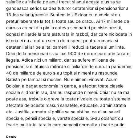
salariile cu inflatia pe anul trecut si anul acesta plus sa se
gandeasca serios sa dea tuturor cetatenilor si pensionarilor a
13-lea salariu/pensie. Suntem in UE doar cu numele si cu
preturi aberante la tot si toate sau ce dracu. Ai 17 miliarde de
euro sa arunci din pix in cateva semnaturi pe niste prostii,
donezi miliarde la tara alaturata in razboi, dar care niciodata in
istoria ei nu a dat un semn de respect pentru romania si
cetatenii ei iar pe ai tai oameni ii reduci la tacere si umilinta.
Deci de la pensionari s-au luat 900 de mii de euro prin taxare
ilegala. Adica nici un miliard, dar sa sufere milioane de
pensioari si ei fituiesc miliarde si miliarde de euro. In pandemie
40 de miliarde de euro s-au topit si nimeni nu raspunde.
Batista pe tambal si mucles. Nu e nimeni vinovat. Acum
Bolojan a bagat economia in garda, a afectat toate clasele
sociale si doar in rau, dar nu raspunde nimeni. Chiar nu se mai
poate asa, trebuie o greva la toate nivelele cu toate sistemele
afectate de aceste masuri sanatete, educatie, administratie
etc. Justitia, armata si politia sa se abtina, ca ei au salarii
speciale, pensii speciale, varste speciale. S-au obisnuit cu
foarte mult intr- tara in care oamenii normali au foarte putin.
Reply