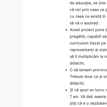
de educație, ne ține
că noi prin ceea ce 
cu ceea ce există în 
să vă o asumați.
Acest proiect pune b
pregătiți, capabili s
curriculum bazat pe 
reprezentanți ai stat
să îl multiplicăm la 
didactic.
O să lansam provocar
Trebuie doar ca și u
didactic.
Și vă spun un lucru: 
7 ani. Vă dați seama
știți că e o dezbater