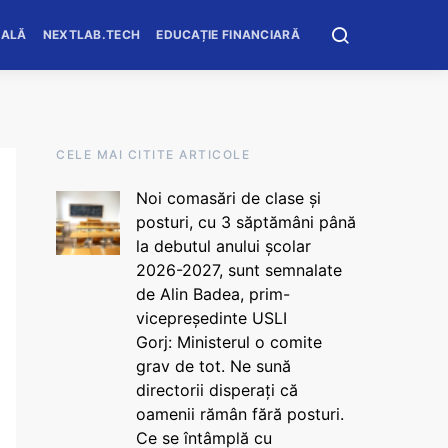
OALĂ
NEXTLAB.TECH
EDUCAȚIE FINANCIARĂ
CELE MAI CITITE ARTICOLE
Noi comasări de clase și
posturi, cu 3 săptămâni până
la debutul anului școlar
2026-2027, sunt semnalate
de Alin Badea, prim-
vicepreședinte USLI
Gorj: Ministerul o comite
grav de tot. Ne sună
directorii disperați că
oamenii rămân fără posturi.
Ce se întâmplă cu