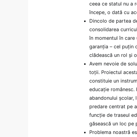
ceea ce statul nu a r
începe, o dată cu ac
Dincolo de partea de
consolidarea curricul
în momentul în care 
garanția – cel puțin 
clădească un rol și o
Avem nevoie de soluți
toții. Proiectul ace
constituie un instru
educație românesc. P
abandonului școlar, l
predare centrat pe ap
funcție de traseul ed
găsească un loc pe pi
Problema noastră est