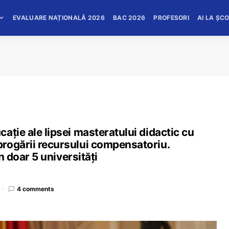
EVALUARE NAȚIONALĂ 2026
BAC 2026
PROFESORI
AI LA ȘC
aţie ale lipsei masteratului didactic cu
rogării recursului compensatoriu.
în doar 5 universități
4 comments