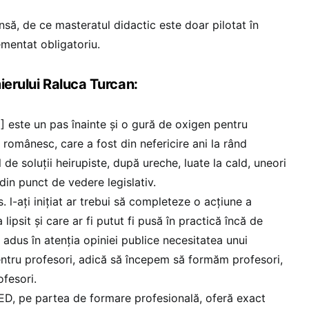
nsă, de ce masteratul didactic este doar pilotat în
ementat obligatoriu.
ierului Raluca Turcan:
 este un pas înainte și o gură de oxigen pentru
 românesc, care a fost din nefericire ani la rând
l de soluții heirupiste, după ureche, luate la cald, uneori
 din punct de vedere legislativ.
. l-ați inițiat ar trebui să completeze o acțiune a
lipsit și care ar fi putut fi pusă în practică încă de
adus în atenția opiniei publice necesitatea unui
ntru profesori, adică să începem să formăm profesori,
ofesori.
ED, pe partea de formare profesională, oferă exact