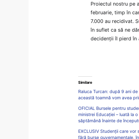
Proiectul nostru pe 
februarie, timp în ca
7.000 au recidivat. 
în suflet ca să ne d
decidenții îl pierd î
Similare
Raluca Turcan: după 9 ani de 
această toamnă vom avea primii
OFICIAL Bursele pentru studenț
ministrei Educației – luată la 
săptămână înainte de începutu
EXCLUSIV Studenții care vor să
fără burse guvernamentale, în 