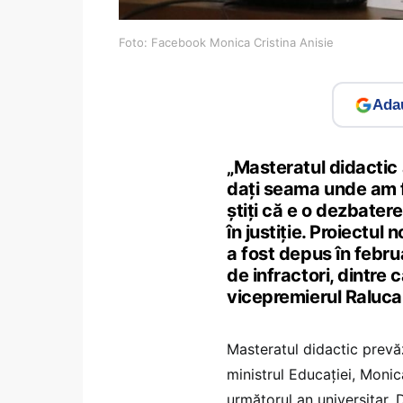
Foto: Facebook Monica Cristina Anisie
Adau
„Masteratul didactic a
dați seama unde am f
știți că e o dezbater
în justiție. Proiectu
a fost depus în februa
de infractori, dintre 
vicepremierul Raluca
Masteratul didactic prevă
ministrul Educației, Moni
următorul an universitar. D