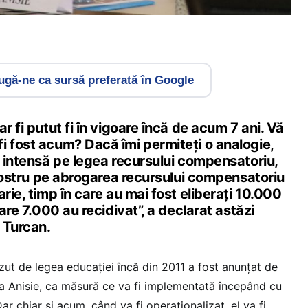
gă-ne ca sursă preferată în Google
r fi putut fi în vigoare încă de acum 7 ani. Vă
i fost acum? Dacă îmi permiteți o analogie,
e intensă pe legea recursului compensatoriu,
l nostru pe abrogarea recursului compensatoriu
rie, timp în care au mai fost eliberați 10.000
care 7.000 au recidivat”, a declarat astăzi
 Turcan.
zut de legea educației încă din 2011 a fost anunțat de
ca Anisie, ca măsură ce va fi implementată începând cu
ar chiar și acum, când va fi operaționalizat, el va fi