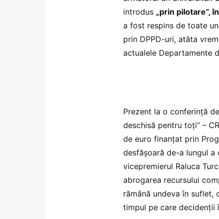
introdus
„prin pilotare”, î
a fost respins de toate un
prin DPPD-uri, atâta vrem
actualele Departamente de
Prezent la o conferință de
deschisă pentru toți” – C
de euro finanţat prin Pr
desfășoară de-a lungul a 
vicepremierul Raluca Turca
abrogarea recursului comp
rămână undeva în suflet, 
timpul pe care decidenții 