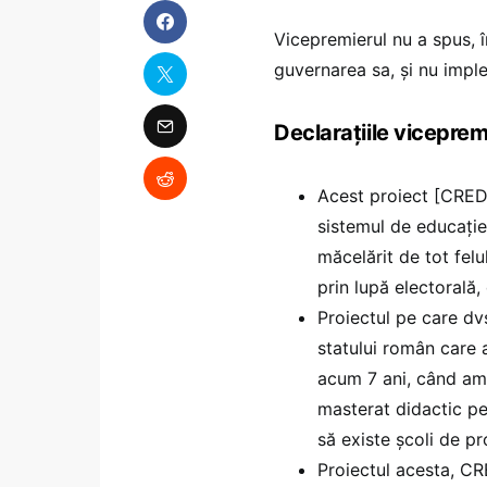
Vicepremierul nu a spus, î
guvernarea sa, și nu impl
Declarațiile viceprem
Acest proiect [CRED]
sistemul de educație
măcelărit de tot felu
prin lupă electorală,
Proiectul pe care dvs
statului român care a 
acum 7 ani, când am 
masterat didactic pe
să existe școli de pr
Proiectul acesta, CR