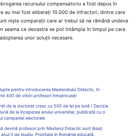
abrogarea recursului compensatoriu a fost depus în
re au mai fost eliberați 10.000 de infractori, dintre care
Sunt niște comparații care ar trebui să ne rămână undeva
ăm seama ce dezastre se pot întâmpla în timpul pe care
n adoptarea unor soluții necesare.
lupte pentru introducerea Masteratului Didactic, în
 400 de viitori profesori înmatriculați
ii de la doctorat cresc cu 500 de lei pe lună / Decizia
o lună de la începerea anului universitar, publicată cu o
l campaniei electorale
 devină profesori prin Masterul Didactic sunt lăsați
anul II de studiu. Prioritate în România educată,