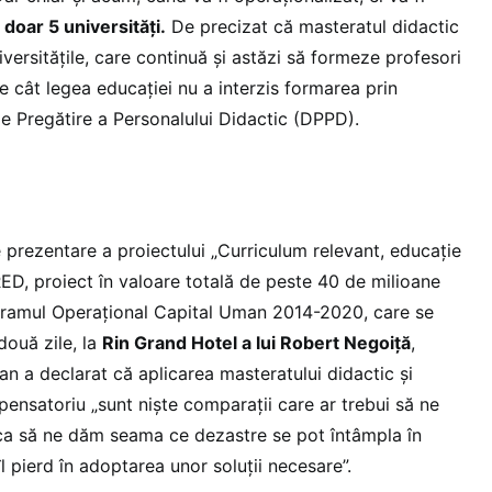
n doar 5 universități.
De precizat că masteratul didactic
iversitățile, care continuă și astăzi să formeze profesori
e cât legea educației nu a interzis formarea prin
 Pregătire a Personalului Didactic (DPPD).
 prezentare a proiectului „Curriculum relevant, educație
RED, proiect în valoare totală de peste 40 de milioane
ogramul Operațional Capital Uman 2014-2020, care se
două zile, la
Rin Grand Hotel a lui Robert Negoiță
,
n a declarat că aplicarea masteratului didactic și
ensatoriu „sunt niște comparații care ar trebui să ne
ca să ne dăm seama ce dezastre se pot întâmpla în
îl pierd în adoptarea unor soluții necesare”.