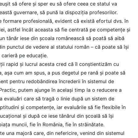
eușit să ofere și sper eu să ofere ceea ce statul va
eastă guvernare, să pună la dispoziția profesorilor.
 formare profesională, evident că există efortul dvs. în
ei, astfel încât aceasta să fie centrată pe competențe și
un tânăr iese din școala românească să poată să aibă
din punctul de vedere al statului român – că poate să își
 carieră pe educație.
i rapid și lucrul acesta cred că îl conștientizăm cu
sta, așa cum am spus, a pus degetul pe rană și poate să
ment pentru redobândirea încrederii în sistemul de
ractic, putem ajunge în același timp la o reducere a
a evaluări care să tragă o linie după un sistem de
titudini și competențe, iar evaluările să fie flexibile în
ucațional și după ce iese tânărul din școală să își
ața muncii, fie în România, fie în străinătate.
e una majoră care, din nefericire, venind din sistemul