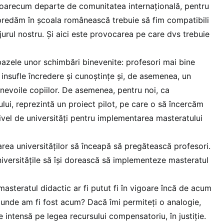
 oarecum departe de comunitatea internațională, pentru
predăm în școala românească trebuie să fim compatibili
jurul nostru. Și aici este provocarea pe care dvs trebuie
azele unor schimbări binevenite: profesori mai bine
ă insufle încredere și cunoștințe și, de asemenea, un
nevoile copiilor. De asemenea, pentru noi, ca
ului, reprezintă un proiect pilot, pe care o să încercăm
nivel de universități pentru implementarea masteratului
ea universităților să înceapă să pregătească profesori.
niversitățile să își dorească să implementeze masteratul
masteratul didactic ar fi putut fi în vigoare încă de acum
 unde am fi fost acum? Dacă îmi permiteți o analogie,
e intensă pe legea recursului compensatoriu, în justiție.