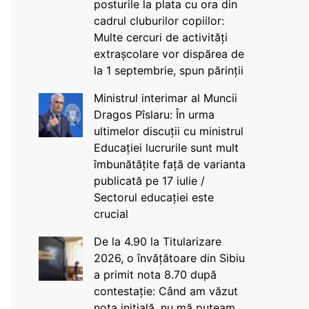
posturile la plata cu ora din
cadrul cluburilor copiilor:
Multe cercuri de activități
extrașcolare vor dispărea de
la 1 septembrie, spun părinții
Ministrul interimar al Muncii
Dragos Pîslaru: În urma
ultimelor discuții cu ministrul
Educației lucrurile sunt mult
îmbunătățite față de varianta
publicată pe 17 iulie /
Sectorul educației este
crucial
De la 4.90 la Titularizare
2026, o învățătoare din Sibiu
a primit nota 8.70 după
contestație: Când am văzut
nota inițială, nu mă puteam