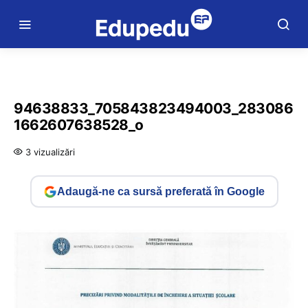
94638833_705843823494003_283086
1662607638528_o
3 vizualizări
Adaugă-ne ca sursă preferată în Google