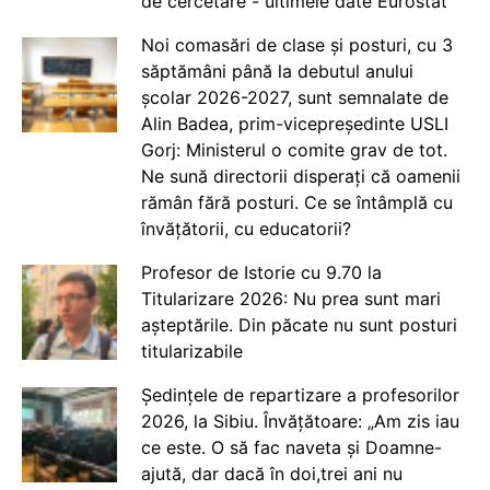
de cercetare - ultimele date Eurostat
Noi comasări de clase și posturi, cu 3
săptămâni până la debutul anului
școlar 2026-2027, sunt semnalate de
Alin Badea, prim-vicepreședinte USLI
Gorj: Ministerul o comite grav de tot.
Ne sună directorii disperați că oamenii
rămân fără posturi. Ce se întâmplă cu
învățătorii, cu educatorii?
Profesor de Istorie cu 9.70 la
Titularizare 2026: Nu prea sunt mari
așteptările. Din păcate nu sunt posturi
titularizabile
Ședințele de repartizare a profesorilor
2026, la Sibiu. Învățătoare: „Am zis iau
ce este. O să fac naveta și Doamne-
ajută, dar dacă în doi,trei ani nu