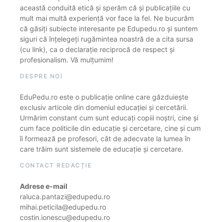
această conduită etică și sperăm că și publicațiile cu
mult mai multă experiență vor face la fel. Ne bucurăm
că găsiți subiecte interesante pe Edupedu.ro și suntem
siguri că înțelegeți rugămintea noastră de a cita sursa
(cu link), ca o declarație reciprocă de respect și
profesionalism. Vă mulțumim!
DESPRE NOI
EduPedu.ro este o publicație online care găzduiește
exclusiv articole din domeniul educației și cercetării.
Urmărim constant cum sunt educați copiii noștri, cine și
cum face politicile din educație și cercetare, cine și cum
îi formează pe profesori, cât de adecvate la lumea în
care trăim sunt sistemele de educație și cercetare.
CONTACT REDACȚIE
Adrese e-mail
raluca.pantazi@edupedu.ro
mihai.peticila@edupedu.ro
costin.ionescu@edupedu.ro