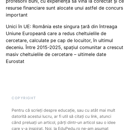
profesorii buni, cu experiență să vină la corectat și ce
resurse financiare sunt alocate unui astfel de concurs
important
Unici în UE: România este singura țară din întreaga
Uniune Europeană care a redus cheltuielile de
cercetare, calculate pe cap de locuitor, în ultimul
deceniu. Între 2015-2025, spațiul comunitar a crescut
masiv cheltuielile de cercetare – ultimele date
Eurostat
COPYRIGHT
Pentru că scrieți despre educație, sau cu atât mai mult
datorită acestui lucru, ar fi util să citați cu link, atunci
când preluați un articol, părți dintr-un articol sau o idee
care v-a inspirat. Noi, la EduPedu.ro ne-am asumat