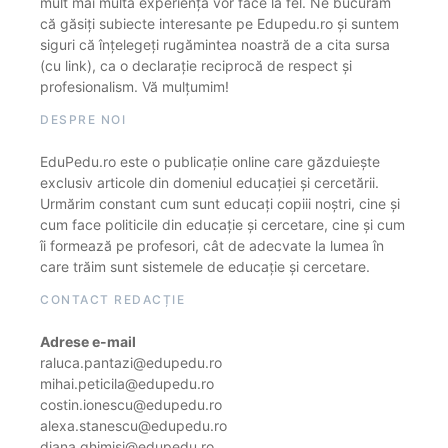
mult mai multă experiență vor face la fel. Ne bucurăm
că găsiți subiecte interesante pe Edupedu.ro și suntem
siguri că înțelegeți rugămintea noastră de a cita sursa
(cu link), ca o declarație reciprocă de respect și
profesionalism. Vă mulțumim!
DESPRE NOI
EduPedu.ro este o publicație online care găzduiește
exclusiv articole din domeniul educației și cercetării.
Urmărim constant cum sunt educați copiii noștri, cine și
cum face politicile din educație și cercetare, cine și cum
îi formează pe profesori, cât de adecvate la lumea în
care trăim sunt sistemele de educație și cercetare.
CONTACT REDACȚIE
Adrese e-mail
raluca.pantazi@edupedu.ro
mihai.peticila@edupedu.ro
costin.ionescu@edupedu.ro
alexa.stanescu@edupedu.ro
diana.ghimisi@edupedu.ro