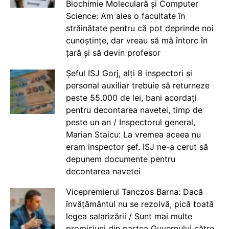
Biochimie Moleculară și Computer
Science: Am ales o facultate în
străinătate pentru că pot deprinde noi
cunoștințe, dar vreau să mă întorc în
țară și să devin profesor
Șeful ISJ Gorj, alți 8 inspectori și
personal auxiliar trebuie să returneze
peste 55.000 de lei, bani acordați
pentru decontarea navetei, timp de
peste un an / Inspectorul general,
Marian Staicu: La vremea aceea nu
eram inspector șef. ISJ ne-a cerut să
depunem documente pentru
decontarea navetei
Vicepremierul Tanczos Barna: Dacă
învățământul nu se rezolvă, pică toată
legea salarizării / Sunt mai multe
promisiuni din partea Guvernului către