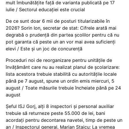
mult îmbunătățite față de varianta publicată pe 17
iulie / Sectorul educației este crucial
De ce sunt doar 6 mii de posturi titularizabile în
2026? Sorin Ion, secretar de stat: Cifrele arată mai
degrabă o prudență din partea școlilor pentru că nu
pot garanta că peste un an vor mai avea suficienți
elevi / Este și un joc de concurență
Proceduri noi de reorganizare pentru unitățile de
învățământ care nu au realizat planul de școlarizare:
lista acestora trebuie stabilită cu autoritățile locale
până pe 7 august, spune un ordin emis miercuri, 5
august / Toate măsurile trebuie încheiate până pe 24
august
Șeful ISJ Gorj, alți 8 inspectori și personal auxiliar
trebuie să returneze peste 55.000 de lei, bani
acordați pentru decontarea navetei, timp de peste un
an / Inspectorul general, Marian Staicu: La vremea