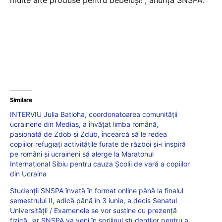
Similare
INTERVIU Julia Batioha, coordonatoarea comunității
ucrainene din Mediaș, a învățat limba română,
pasionată de Zdob și Zdub, încearcă să le redea
copiilor refugiați activitățile furate de război și-i inspiră
pe români și ucraineni să alerge la Maratonul
Internațional Sibiu pentru cauza Școlii de vară a copiilor
din Ucraina
Studenții SNSPA învață în format online până la finalul
semestrului II, adică până în 3 iunie, a decis Senatul
Universității / Examenele se vor susține cu prezență
fizică, iar SNSPA va veni în sprijinul studenților pentru a