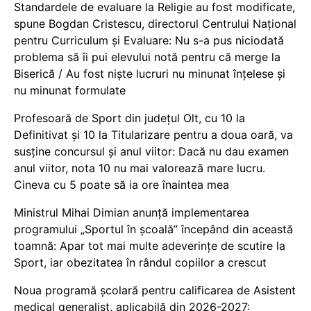
Standardele de evaluare la Religie au fost modificate,
spune Bogdan Cristescu, directorul Centrului Național
pentru Curriculum și Evaluare: Nu s-a pus niciodată
problema să îi pui elevului notă pentru că merge la
Biserică / Au fost niște lucruri nu minunat înțelese și
nu minunat formulate
Profesoară de Sport din județul Olt, cu 10 la
Definitivat și 10 la Titularizare pentru a doua oară, va
susține concursul și anul viitor: Dacă nu dau examen
anul viitor, nota 10 nu mai valorează mare lucru.
Cineva cu 5 poate să ia ore înaintea mea
Ministrul Mihai Dimian anunță implementarea
programului „Sportul în școală” începând din această
toamnă: Apar tot mai multe adeverințe de scutire la
Sport, iar obezitatea în rândul copiilor a crescut
Noua programă școlară pentru calificarea de Asistent
medical generalist, aplicabilă din 2026-2027: