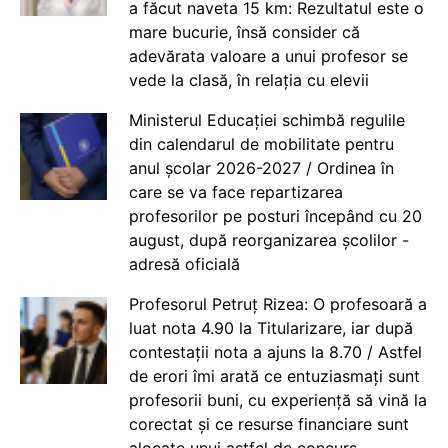
a făcut naveta 15 km: Rezultatul este o
mare bucurie, însă consider că
adevărata valoare a unui profesor se
vede la clasă, în relația cu elevii
Ministerul Educației schimbă regulile
din calendarul de mobilitate pentru
anul școlar 2026-2027 / Ordinea în
care se va face repartizarea
profesorilor pe posturi începând cu 20
august, după reorganizarea școlilor -
adresă oficială
Profesorul Petruț Rizea: O profesoară a
luat nota 4.90 la Titularizare, iar după
contestații nota a ajuns la 8.70 / Astfel
de erori îmi arată ce entuziasmați sunt
profesorii buni, cu experiență să vină la
corectat și ce resurse financiare sunt
alocate unui astfel de concurs