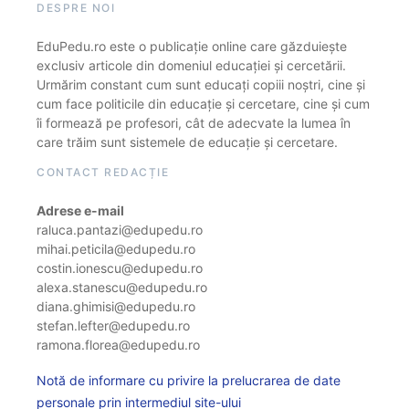
DESPRE NOI
EduPedu.ro este o publicație online care găzduiește
exclusiv articole din domeniul educației și cercetării.
Urmărim constant cum sunt educați copiii noștri, cine și
cum face politicile din educație și cercetare, cine și cum
îi formează pe profesori, cât de adecvate la lumea în
care trăim sunt sistemele de educație și cercetare.
CONTACT REDACȚIE
Adrese e-mail
raluca.pantazi@edupedu.ro
mihai.peticila@edupedu.ro
costin.ionescu@edupedu.ro
alexa.stanescu@edupedu.ro
diana.ghimisi@edupedu.ro
stefan.lefter@edupedu.ro
ramona.florea@edupedu.ro
Notă de informare cu privire la prelucrarea de date
personale prin intermediul site-ului