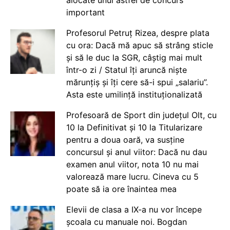
important
Profesorul Petruț Rizea, despre plata
cu ora: Dacă mă apuc să strâng sticle
și să le duc la SGR, câștig mai mult
într-o zi / Statul îți aruncă niște
mărunțiș și îți cere să-i spui „salariu”.
Asta este umilință instituționalizată
Profesoară de Sport din județul Olt, cu
10 la Definitivat și 10 la Titularizare
pentru a doua oară, va susține
concursul și anul viitor: Dacă nu dau
examen anul viitor, nota 10 nu mai
valorează mare lucru. Cineva cu 5
poate să ia ore înaintea mea
Elevii de clasa a IX-a nu vor începe
școala cu manuale noi. Bogdan