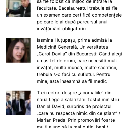
să fie folosit ca mijloc de intrare la
facultate. Bacalaureatul trebuie să fie
un examen care certifică competențele
pe care le ai după parcursul unui
învățământ obligatoriu
Iasmina Huțupașu, prima admisă la
Medicină Generală, Universitatea
„Carol Davila” din București: Când alegi
un astfel de drum, care necesită mult
învățat, multă muncă, multe sacrificii,
trebuie s-o faci cu sufletul. Pentru
mine, asta înseamnă să fii medic
Trei rectori despre „anomaliile” din
noua Lege a salarizării: fostul ministru
Daniel David, surprins de proiectul
„care nu respectă nimic din ce știam” /
Marian Preda: Prin promovări foarte
mulți ajung să ia mai puțini bani /