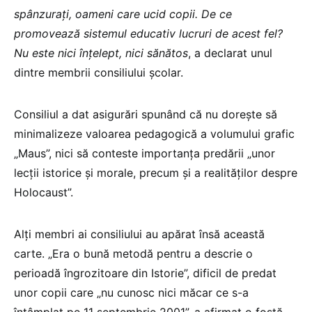
spânzuraţi, oameni care ucid copii. De ce
promovează sistemul educativ lucruri de acest fel?
Nu este nici înţelept, nici sănătos
, a declarat unul
dintre membrii consiliului şcolar.
Consiliul a dat asigurări spunând că nu doreşte să
minimalizeze valoarea pedagogică a volumului grafic
„Maus”, nici să conteste importanţa predării „unor
lecţii istorice şi morale, precum şi a realităţilor despre
Holocaust”.
Alţi membri ai consiliului au apărat însă această
carte. „Era o bună metodă pentru a descrie o
perioadă îngrozitoare din Istorie”, dificil de predat
unor copii care „nu cunosc nici măcar ce s-a
întâmplat pe 11 septembrie 2001”, a afirmat o fostă