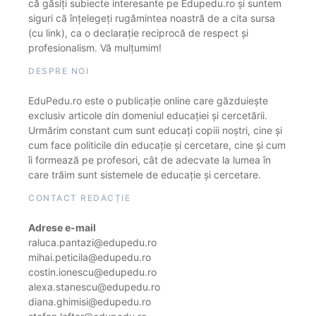
că găsiți subiecte interesante pe Edupedu.ro și suntem
siguri că înțelegeți rugămintea noastră de a cita sursa
(cu link), ca o declarație reciprocă de respect și
profesionalism. Vă mulțumim!
DESPRE NOI
EduPedu.ro este o publicație online care găzduiește
exclusiv articole din domeniul educației și cercetării.
Urmărim constant cum sunt educați copiii noștri, cine și
cum face politicile din educație și cercetare, cine și cum
îi formează pe profesori, cât de adecvate la lumea în
care trăim sunt sistemele de educație și cercetare.
CONTACT REDACȚIE
Adrese e-mail
raluca.pantazi@edupedu.ro
mihai.peticila@edupedu.ro
costin.ionescu@edupedu.ro
alexa.stanescu@edupedu.ro
diana.ghimisi@edupedu.ro