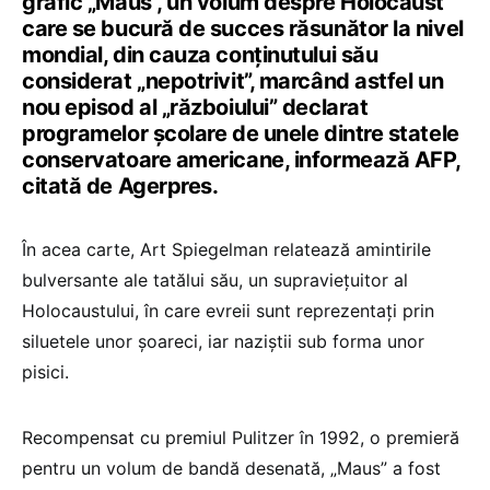
grafic „Maus”, un volum despre Holocaust
care se bucură de succes răsunător la nivel
mondial, din cauza conţinutului său
considerat „nepotrivit”, marcând astfel un
nou episod al „războiului” declarat
programelor şcolare de unele dintre statele
conservatoare americane, informează AFP,
citată de Agerpres.
În acea carte, Art Spiegelman relatează amintirile
bulversante ale tatălui său, un supravieţuitor al
Holocaustului, în care evreii sunt reprezentaţi prin
siluetele unor şoareci, iar naziştii sub forma unor
pisici.
Recompensat cu premiul Pulitzer în 1992, o premieră
pentru un volum de bandă desenată, „Maus” a fost