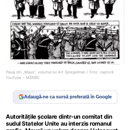
Pasaj din „Maus”, volumul lui Art Spiegelman / Foto: captură
YouTube – MSNBC
Adaugă-ne ca sursă preferată în Google
Autorităţile şcolare dintr-un comitat din
sudul Statelor Unite au interzis romanul