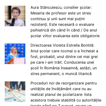
Aura Stănculescu, consilier școlar:
Meseria de profesor este un stres
continuu și unii sunt mai puțini
rezistenți. Este necesară o evaluare
psihiatrică din când în când / De anul
școlar viitor evaluarea este obligatorie
Directoarea Violeta Estrella Bontilă:
Anul școlar care tocmai s-a încheiat a
fost, probabil, unul dintre cei mai grei
pe care i-am trăit. Conducerea unei
școli în România înseamnă, astăzi, un
stres permanent, o muncă titanică
Proceduri noi de reorganizare pentru
unitățile de învățământ care nu au
realizat planul de școlarizare: lista
acestora trebuie stabilită cu autoritățile
locale până pe 7 august, spune un