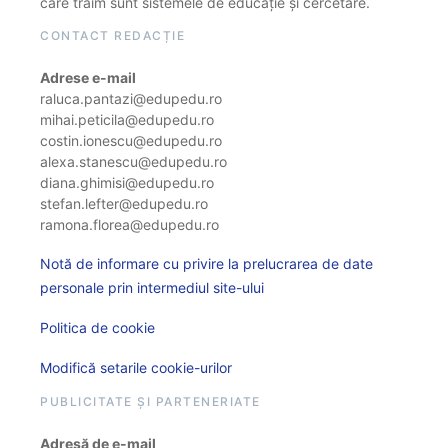
care trăim sunt sistemele de educație și cercetare.
CONTACT REDACȚIE
Adrese e-mail
raluca.pantazi@edupedu.ro
mihai.peticila@edupedu.ro
costin.ionescu@edupedu.ro
alexa.stanescu@edupedu.ro
diana.ghimisi@edupedu.ro
stefan.lefter@edupedu.ro
ramona.florea@edupedu.ro
Notă de informare cu privire la prelucrarea de date
personale prin intermediul site-ului
Politica de cookie
Modifică setarile cookie-urilor
PUBLICITATE ȘI PARTENERIATE
Adresă de e-mail