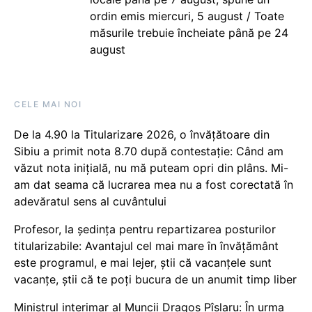
ordin emis miercuri, 5 august / Toate
măsurile trebuie încheiate până pe 24
august
CELE MAI NOI
De la 4.90 la Titularizare 2026, o învățătoare din
Sibiu a primit nota 8.70 după contestație: Când am
văzut nota inițială, nu mă puteam opri din plâns. Mi-
am dat seama că lucrarea mea nu a fost corectată în
adevăratul sens al cuvântului
Profesor, la ședința pentru repartizarea posturilor
titularizabile: Avantajul cel mai mare în învățământ
este programul, e mai lejer, știi că vacanțele sunt
vacanţe, știi că te poți bucura de un anumit timp liber
Ministrul interimar al Muncii Dragos Pîslaru: În urma