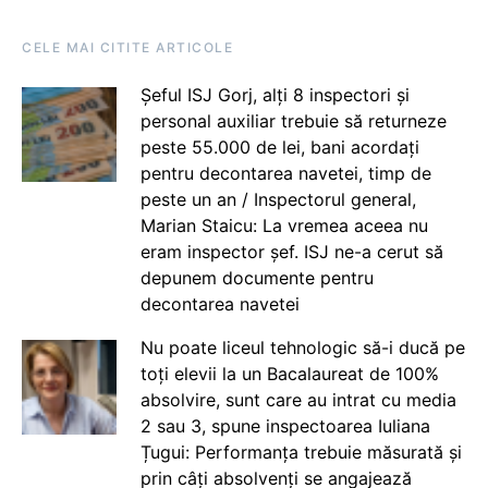
CELE MAI CITITE ARTICOLE
Șeful ISJ Gorj, alți 8 inspectori și
personal auxiliar trebuie să returneze
peste 55.000 de lei, bani acordați
pentru decontarea navetei, timp de
peste un an / Inspectorul general,
Marian Staicu: La vremea aceea nu
eram inspector șef. ISJ ne-a cerut să
depunem documente pentru
decontarea navetei
Nu poate liceul tehnologic să-i ducă pe
toți elevii la un Bacalaureat de 100%
absolvire, sunt care au intrat cu media
2 sau 3, spune inspectoarea Iuliana
Țugui: Performanța trebuie măsurată și
prin câți absolvenți se angajează