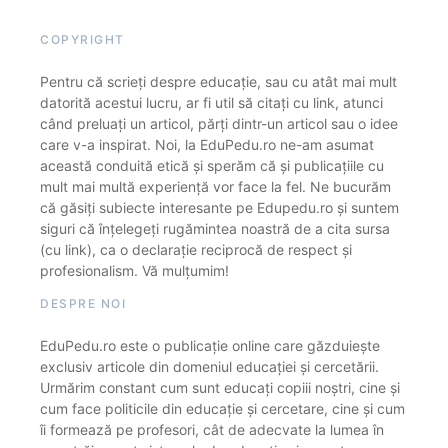
COPYRIGHT
Pentru că scrieți despre educație, sau cu atât mai mult
datorită acestui lucru, ar fi util să citați cu link, atunci
când preluați un articol, părți dintr-un articol sau o idee
care v-a inspirat. Noi, la EduPedu.ro ne-am asumat
această conduită etică și sperăm că și publicațiile cu
mult mai multă experiență vor face la fel. Ne bucurăm
că găsiți subiecte interesante pe Edupedu.ro și suntem
siguri că înțelegeți rugămintea noastră de a cita sursa
(cu link), ca o declarație reciprocă de respect și
profesionalism. Vă mulțumim!
DESPRE NOI
EduPedu.ro este o publicație online care găzduiește
exclusiv articole din domeniul educației și cercetării.
Urmărim constant cum sunt educați copiii noștri, cine și
cum face politicile din educație și cercetare, cine și cum
îi formează pe profesori, cât de adecvate la lumea în