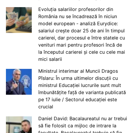
Evoluția salariilor profesorilor din
România nu se încadrează în niciun
model european - analiză Eurydice:
salariul crește doar 25 de ani în timpul
carierei, dar procesul e între statele cu
venituri mari pentru profesori încă de
la începutul carierei și cele cu cele mai
mici salarii
Ministrul interimar al Muncii Dragos
Pîslaru: În urma ultimelor discuții cu
ministrul Educației lucrurile sunt mult
îmbunătățite față de varianta publicată
pe 17 iulie / Sectorul educației este
crucial
Daniel David: Bacalaureatul nu ar trebui
să fie folosit ca mijloc de intrare la
facultate. Bacalaureatul trebuie să fie