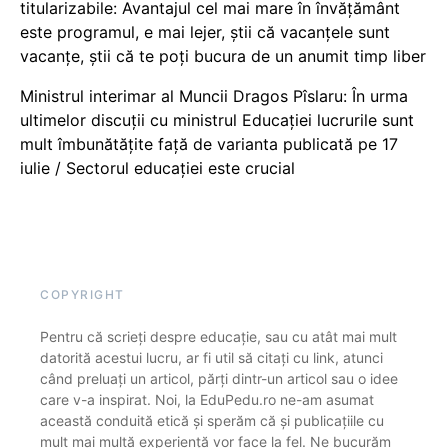
titularizabile: Avantajul cel mai mare în învățământ
este programul, e mai lejer, știi că vacanțele sunt
vacanţe, știi că te poți bucura de un anumit timp liber
Ministrul interimar al Muncii Dragos Pîslaru: În urma
ultimelor discuții cu ministrul Educației lucrurile sunt
mult îmbunătățite față de varianta publicată pe 17
iulie / Sectorul educației este crucial
COPYRIGHT
Pentru că scrieți despre educație, sau cu atât mai mult
datorită acestui lucru, ar fi util să citați cu link, atunci
când preluați un articol, părți dintr-un articol sau o idee
care v-a inspirat. Noi, la EduPedu.ro ne-am asumat
această conduită etică și sperăm că și publicațiile cu
mult mai multă experiență vor face la fel. Ne bucurăm