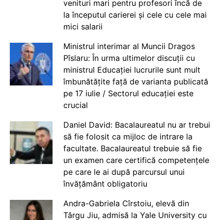
venituri mari pentru profesori încă de
la începutul carierei și cele cu cele mai
mici salarii
Ministrul interimar al Muncii Dragos
Pîslaru: În urma ultimelor discuții cu
ministrul Educației lucrurile sunt mult
îmbunătățite față de varianta publicată
pe 17 iulie / Sectorul educației este
crucial
Daniel David: Bacalaureatul nu ar trebui
să fie folosit ca mijloc de intrare la
facultate. Bacalaureatul trebuie să fie
un examen care certifică competențele
pe care le ai după parcursul unui
învățământ obligatoriu
Andra-Gabriela Cîrstoiu, elevă din
Târgu Jiu, admisă la Yale University cu