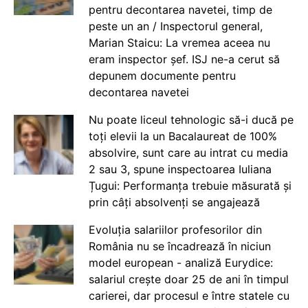
pentru decontarea navetei, timp de
peste un an / Inspectorul general,
Marian Staicu: La vremea aceea nu
eram inspector șef. ISJ ne-a cerut să
depunem documente pentru
decontarea navetei
Nu poate liceul tehnologic să-i ducă pe
toți elevii la un Bacalaureat de 100%
absolvire, sunt care au intrat cu media
2 sau 3, spune inspectoarea Iuliana
Țugui: Performanța trebuie măsurată și
prin câți absolvenți se angajează
Evoluția salariilor profesorilor din
România nu se încadrează în niciun
model european - analiză Eurydice:
salariul crește doar 25 de ani în timpul
carierei, dar procesul e între statele cu