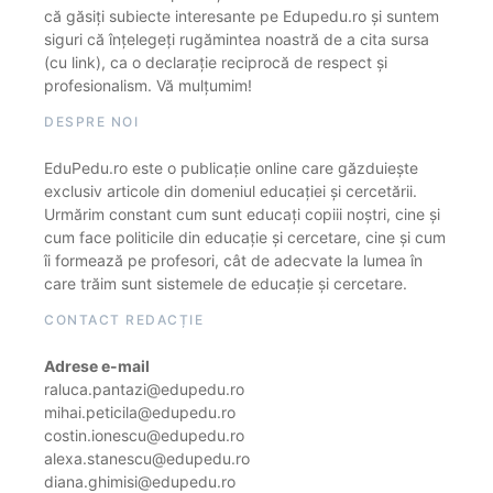
că găsiți subiecte interesante pe Edupedu.ro și suntem
siguri că înțelegeți rugămintea noastră de a cita sursa
(cu link), ca o declarație reciprocă de respect și
profesionalism. Vă mulțumim!
DESPRE NOI
EduPedu.ro este o publicație online care găzduiește
exclusiv articole din domeniul educației și cercetării.
Urmărim constant cum sunt educați copiii noștri, cine și
cum face politicile din educație și cercetare, cine și cum
îi formează pe profesori, cât de adecvate la lumea în
care trăim sunt sistemele de educație și cercetare.
CONTACT REDACȚIE
Adrese e-mail
raluca.pantazi@edupedu.ro
mihai.peticila@edupedu.ro
costin.ionescu@edupedu.ro
alexa.stanescu@edupedu.ro
diana.ghimisi@edupedu.ro