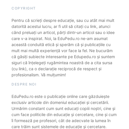
COPYRIGHT
Pentru că scrieți despre educație, sau cu atât mai mult
datorită acestui lucru, ar fi util să citați cu link, atunci
când preluați un articol, părți dintr-un articol sau o idee
care v-a inspirat. Noi, la EduPedu.ro ne-am asumat
această conduită etică și sperăm că și publicațiile cu
mult mai multă experiență vor face la fel. Ne bucurăm
că găsiți subiecte interesante pe Edupedu.ro și suntem
siguri că înțelegeți rugămintea noastră de a cita sursa
(cu link), ca o declarație reciprocă de respect și
profesionalism. Vă mulțumim!
DESPRE NOI
EduPedu.ro este o publicație online care găzduiește
exclusiv articole din domeniul educației și cercetării.
Urmărim constant cum sunt educați copiii noștri, cine și
cum face politicile din educație și cercetare, cine și cum
îi formează pe profesori, cât de adecvate la lumea în
care trăim sunt sistemele de educație și cercetare.