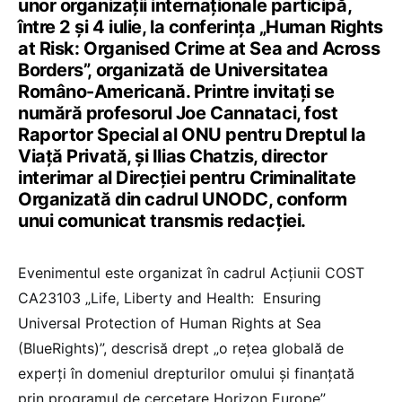
unor organizații internaționale participă,
între 2 și 4 iulie, la conferința „Human Rights
at Risk: Organised Crime at Sea and Across
Borders”, organizată de Universitatea
Româno-Americană. Printre invitați se
numără profesorul Joe Cannataci, fost
Raportor Special al ONU pentru Dreptul la
Viață Privată, și Ilias Chatzis, director
interimar al Direcției pentru Criminalitate
Organizată din cadrul UNODC, conform
unui comunicat transmis redacției.
Evenimentul este organizat în cadrul Acțiunii COST
CA23103 „Life, Liberty and Health: Ensuring
Universal Protection of Human Rights at Sea
(BlueRights)”, descrisă drept „o rețea globală de
experți în domeniul drepturilor omului și finanțată
prin programul de cercetare Horizon Europe”.