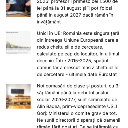
2026: profesorii primesc cei 1.500 de
lei până la 31 august și îi pot folosi
până în august 2027 dacă rămân în
învățământ
Unici în UE: România este singura țară
din întreaga Uniune Europeană care a
redus cheltuielile de cercetare,
calculate pe cap de locuitor, în ultimul
deceniu. Între 2015-2025, spațiul
comunitar a crescut masiv cheltuielile
de cercetare - ultimele date Eurostat
Noi comasări de clase și posturi, cu 3
săptămâni până la debutul anului
școlar 2026-2027, sunt semnalate de
Alin Badea, prim-vicepreședinte USLI
Gorj: Ministerul o comite grav de tot.
Ne sună directorii disperați că oamenii
rămân fără posturi. Ce se întâmplă cu