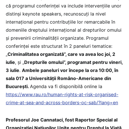
că programul conferinței va include intervențiile unor
distinși keynote speakers, recunoscuți la nivel
internațional pentru contribuțiile lor remarcabile în
domeniile dreptului internațional al drepturilor omului
și prevenirii criminalității organizate. Programul
conferinței este structurat în 2 paneluri tematice:
„
Criminalitatea organizată”, care va avea loc joi, 2
iulie
, și „
Drepturile omului”, programat pentru vineri,
3 iulie
.
Ambele paneluri vor începe la ora 10:00, în
sala 017 a Universității Româno-Americane din
București.
Agenda va fi disponibilă online la
https://www.rau.ro/human-rights-at-risk-organised-
crime-at-sea-and-across-borders-oc-sab/?lang=en
Profesorul Joe Cannataci, fost Raportor Special al
Organizației Națiunilor Unite pentru Dreptul la Viață