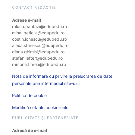
CONTACT REDACȚIE
Adrese e-mail
raluca.pantazi@edupedu.ro
mihai.peticila@edupedu.ro
costin.ionescu@edupedu.ro
alexa.stanescu@edupedu.ro
diana.ghimisi@edupedu.ro
stefan.lefter@edupedu.ro
ramona.florea@edupedu.ro
Notă de informare cu privire la prelucrarea de date
personale prin intermediul site-ului
Politica de cookie
Modifică setarile cookie-urilor
PUBLICITATE ȘI PARTENERIATE
Adresă de e-mail