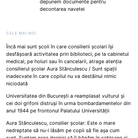
depunem documente pentru
decontarea navetei
CELE MAI NOI
Încă mai sunt școli în care consilierii școlari își
desfășoară activitatea prin biblioteci, pe la cabinetul
medical, pe holuri sau în cancelarii, atrage atenția
consilierul școlar Aura Stănculescu / Sunt spații
inadecvate în care copilul nu va destăinui nimic
niciodată
Universitatea din București a reamplasat vulturul și
cei doi grifoni distruși în urma bombardamentelor din
anul 1944 pe frontonul Palatului Universității
Aura Stănculescu, consilier școlar: Este o mare
nedreptate să nu-i lăsăm pe copii să fie așa cum
sunt. Suntem prea dornici să îi băgăm în șabloane și