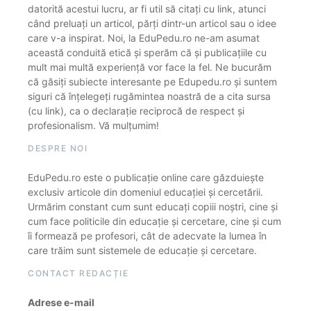
datorită acestui lucru, ar fi util să citați cu link, atunci
când preluați un articol, părți dintr-un articol sau o idee
care v-a inspirat. Noi, la EduPedu.ro ne-am asumat
această conduită etică și sperăm că și publicațiile cu
mult mai multă experiență vor face la fel. Ne bucurăm
că găsiți subiecte interesante pe Edupedu.ro și suntem
siguri că înțelegeți rugămintea noastră de a cita sursa
(cu link), ca o declarație reciprocă de respect și
profesionalism. Vă mulțumim!
DESPRE NOI
EduPedu.ro este o publicație online care găzduiește
exclusiv articole din domeniul educației și cercetării.
Urmărim constant cum sunt educați copiii noștri, cine și
cum face politicile din educație și cercetare, cine și cum
îi formează pe profesori, cât de adecvate la lumea în
care trăim sunt sistemele de educație și cercetare.
CONTACT REDACȚIE
Adrese e-mail