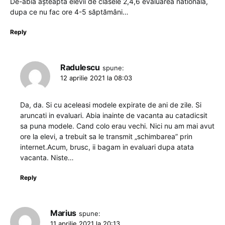
De-abia așteaptă elevii de clasele 2,4,6 evaluarea nationala,
dupa ce nu fac ore 4-5 săptămâni…
Reply
Radulescu
spune:
12 aprilie 2021 la 08:03
Da, da. Si cu aceleasi modele expirate de ani de zile. Si
aruncati in evaluari. Abia inainte de vacanta au catadicsit
sa puna modele. Cand colo erau vechi. Nici nu am mai avut
ore la elevi, a trebuit sa le transmit „schimbarea” prin
internet.Acum, brusc, ii bagam in evaluari dupa atata
vacanta. Niste…
Reply
Marius
spune:
11 aprilie 2021 la 20:13