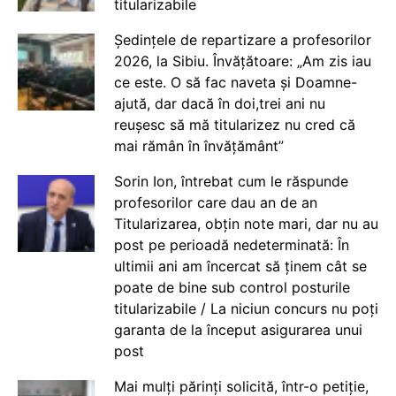
titularizabile
Ședințele de repartizare a profesorilor
2026, la Sibiu. Învățătoare: „Am zis iau
ce este. O să fac naveta și Doamne-
ajută, dar dacă în doi,trei ani nu
reușesc să mă titularizez nu cred că
mai rămân în învățământ”
Sorin Ion, întrebat cum le răspunde
profesorilor care dau an de an
Titularizarea, obțin note mari, dar nu au
post pe perioadă nedeterminată: În
ultimii ani am încercat să ținem cât se
poate de bine sub control posturile
titularizabile / La niciun concurs nu poți
garanta de la început asigurarea unui
post
Mai mulți părinți solicită, într-o petiție,