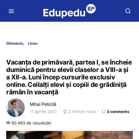
Gimnaziu
Liceu
Vacanța de primăvară, partea I, se încheie
duminică pentru elevii claselor a VIII-a și
a XII-a. Luni încep cursurile exclusiv
online. Ceilalți elevi și copiii de grădiniță
rămân în vacanță
Mihai Peticilă
11 aprilie 2021
2 minute read
3 comments
60.493 de vizualizări