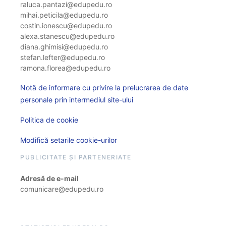
raluca.pantazi@edupedu.ro
mihai.peticila@edupedu.ro
costin.ionescu@edupedu.ro
alexa.stanescu@edupedu.ro
diana.ghimisi@edupedu.ro
stefan.lefter@edupedu.ro
ramona.florea@edupedu.ro
Notă de informare cu privire la prelucrarea de date
personale prin intermediul site-ului
Politica de cookie
Modifică setarile cookie-urilor
PUBLICITATE ȘI PARTENERIATE
Adresă de e-mail
comunicare@edupedu.ro