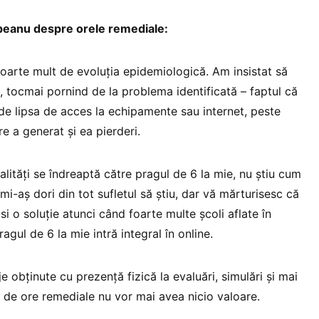
împeanu despre orele remediale:
arte mult de evoluția epidemiologică. Am insistat să
, tocmai pornind de la problema identificată – faptul că
 de lipsa de acces la echipamente sau internet, peste
re a generat și ea pierderi.
alităţi se îndreaptă către pragul de 6 la mie, nu ştiu cum
mi-aş dori din tot sufletul să ştiu, dar vă mărturisesc că
 o soluţie atunci când foarte multe şcoli aflate în
agul de 6 la mie intră integral în online.
e obţinute cu prezenţă fizică la evaluări, simulări şi mai
l de ore remediale nu vor mai avea nicio valoare.