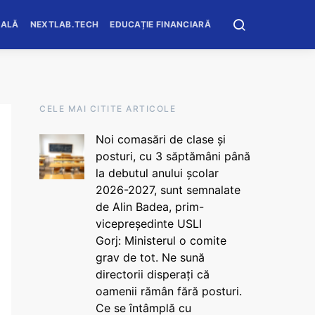
OALĂ
NEXTLAB.TECH
EDUCAȚIE FINANCIARĂ
CELE MAI CITITE ARTICOLE
Noi comasări de clase și
posturi, cu 3 săptămâni până
la debutul anului școlar
2026-2027, sunt semnalate
de Alin Badea, prim-
vicepreședinte USLI
Gorj: Ministerul o comite
grav de tot. Ne sună
directorii disperați că
oamenii rămân fără posturi.
Ce se întâmplă cu