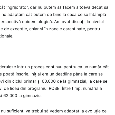
cât îngrijorător, dar nu putem să facem altceva decât să
ă ne adaptăm cât putem de bine la ceea ce se întâmplă
perspectivă epidemiologică. Am avut discuţii la nivelul
 de excepţie, chiar şi în zonele carantinate, pentru
ionale.
 deruleze într-un proces continuu pentru ca un număr cât
e poată înscrie. Inițial era un deadline până la care se
vi din ciclul primar și 60.000 de la gimnazial, la care se
i de liceu din programul ROSE. Între timp, numărul a
și 62.000 la gimnaziu.
 nu suficient, va trebui să vedem adaptat la evoluție ce