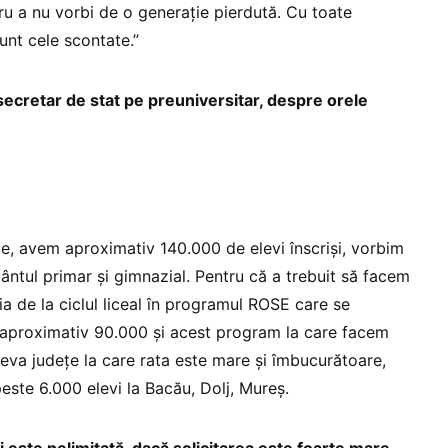
u a nu vorbi de o generație pierdută. Cu toate
sunt cele scontate.”
, secretar de stat pe preuniversitar, despre orele
e, avem aproximativ 140.000 de elevi înscriși, vorbim
mântul primar și gimnazial. Pentru că a trebuit să facem
ția de la ciclul liceal în programul ROSE care se
aproximativ 90.000 și acest program la care facem
teva județe la care rata este mare și îmbucurătoare,
 peste 6.000 elevi la Bacău, Dolj, Mureș.
este nelimitată, dacă solicitarea este foarte mare