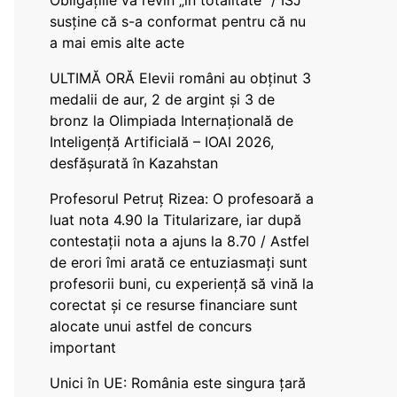
Obligațiile vă revin „în totalitate” / ISJ
susține că s-a conformat pentru că nu
a mai emis alte acte
ULTIMĂ ORĂ Elevii români au obținut 3
medalii de aur, 2 de argint și 3 de
bronz la Olimpiada Internațională de
Inteligență Artificială – IOAI 2026,
desfășurată în Kazahstan
Profesorul Petruț Rizea: O profesoară a
luat nota 4.90 la Titularizare, iar după
contestații nota a ajuns la 8.70 / Astfel
de erori îmi arată ce entuziasmați sunt
profesorii buni, cu experiență să vină la
corectat și ce resurse financiare sunt
alocate unui astfel de concurs
important
Unici în UE: România este singura țară