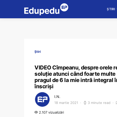
ȘTIRI
Știri
VIDEO Cîmpeanu, despre orele re
soluție atunci când foarte multe ș
pragul de 6 la mie intră integral
înscriși
I.N.
18 martie 2021
3 minute read
2.107 vizualizări