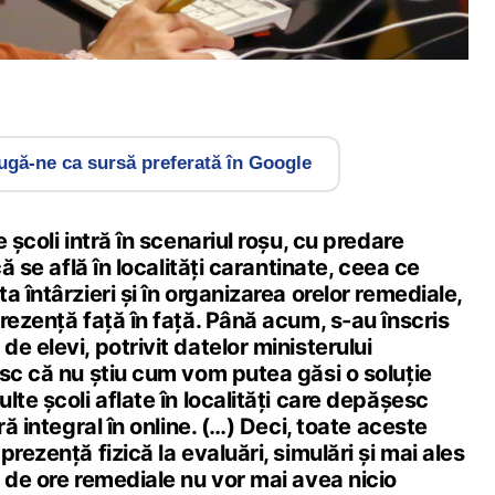
gă-ne ca sursă preferată în Google
 școli intră în scenariul roșu, cu predare
că se află în localități carantinate, ceea ce
 întârzieri și în organizarea orelor remediale,
rezență față în față. Până acum, s-au înscris
e elevi, potrivit datelor ministerului
sc că nu ştiu cum vom putea găsi o soluţie
lte şcoli aflate în localităţi care depăşesc
ră integral în online. (…) Deci, toate aceste
rezenţă fizică la evaluări, simulări şi mai ales
 de ore remediale nu vor mai avea nicio