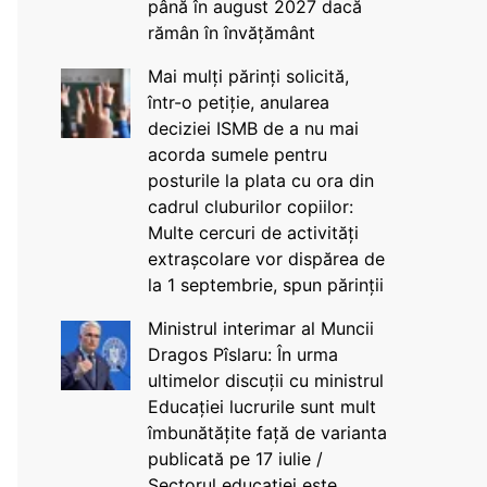
până în august 2027 dacă
rămân în învățământ
Mai mulți părinți solicită,
într-o petiție, anularea
deciziei ISMB de a nu mai
acorda sumele pentru
posturile la plata cu ora din
cadrul cluburilor copiilor:
Multe cercuri de activități
extrașcolare vor dispărea de
la 1 septembrie, spun părinții
Ministrul interimar al Muncii
Dragos Pîslaru: În urma
ultimelor discuții cu ministrul
Educației lucrurile sunt mult
îmbunătățite față de varianta
publicată pe 17 iulie /
Sectorul educației este