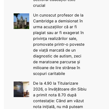
crucial
Un cunoscut profesor de la
Cambridge a demisionat în
urma acuzațiilor că ar fi
plagiat sau ar fi exagerat în
privința realizărilor sale,
promovate printr-o poveste
de viață marcată de un
diagnostic de autism, zeci
de maratoane parcurse și
milioane de lire strânse în
scopuri caritabile
De la 4.90 la Titularizare
2026, o învățătoare din Sibiu
a primit nota 8.70 după
contestație: Când am văzut
nota inițială, nu mă puteam