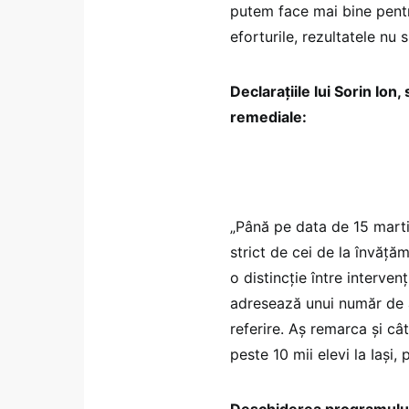
putem face mai bine pentr
eforturile, rezultatele nu 
Declarațiile lui Sorin Ion
remediale:
„Până pe data de 15 marti
strict de cei de la învăță
o distincție între interven
adresează unui număr de 
referire. Aș remarca și câ
peste 10 mii elevi la Iași,
Deschiderea programului 