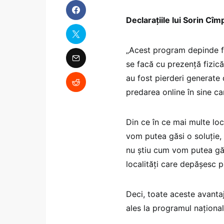
Declarațiile lui Sorin C
„Acest program depinde fo
se facă cu prezență fizică
au fost pierderi generate
predarea online în sine ca
Din ce în ce mai multe loc
vom putea găsi o soluţie, 
nu ştiu cum vom putea găsi
localităţi care depăşesc pr
Deci, toate aceste avantaj
ales la programul naţiona