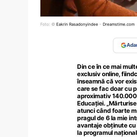
Foto: ©
Eakrin Rasadonyindee
–
Dreamstime.com
Adau
Din ce în ce mai multe
exclusiv online, fiind
înseamnă că vor exista
care se fac doar cu p
aproximativ 140.000 d
Educației. „Mărturise
atunci când foarte mu
pragul de 6 la mie int
avantaje obţinute cu p
la programul naţional