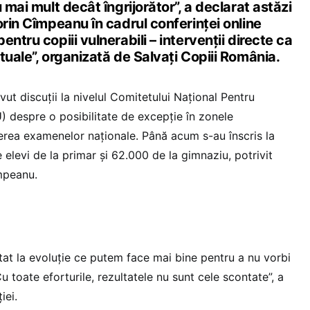
 mai mult decât îngrijorător”, a declarat astăzi
orin Cîmpeanu în cadrul conferinței online
ntru copiii vulnerabili – intervenţii directe ca
tuale”, organizată de Salvaţi Copiii România.
vut discuţii la nivelul Comitetului Național Pentru
) despre o posibilitate de excepţie în zonele
nerea examenelor naţionale. Până acum s-au înscris la
elevi de la primar și 62.000 de la gimnaziu, potrivit
mpeanu.
at la evoluție ce putem face mai bine pentru a nu vorbi
u toate eforturile, rezultatele nu sunt cele scontate”, a
iei.