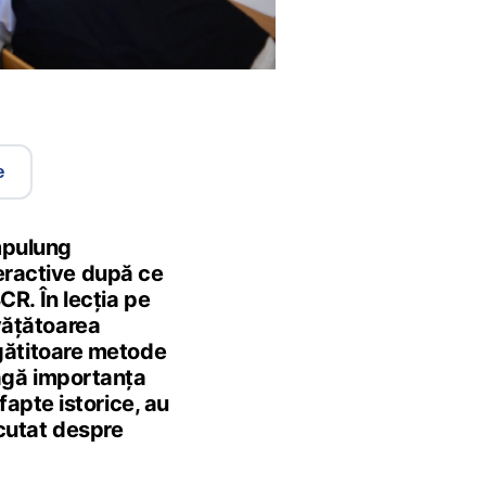
e
mpulung
eractive după ce
CR. În lecția pe
vățătoarea
regătitoare metode
eagă importanța
 fapte istorice, au
scutat despre