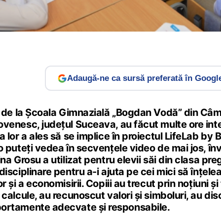
Adaugă-ne ca sursă preferată în Googl
i de la Școala Gimnazială „Bogdan Vodă” din Câ
venesc, județul Suceava, au făcut multe ore int
a lor a ales să se implice în proiectul LifeLab by B
o puteți vedea în secvențele video de mai jos, în
ina Grosu a utilizat pentru elevii săi din clasa p
disciplinare pentru a-i ajuta pe cei mici să înțel
r și a economisirii. Copiii au trecut prin noțiuni și
 calcule, au recunoscut valori și simboluri, au di
rtamente adecvate și responsabile.