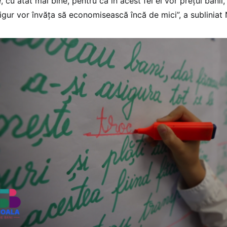
, cu atât mai bine, pentru că în acest fel ei vor prețui bani
 sigur vor învăța să economisească încă de mici”, a subliniat 