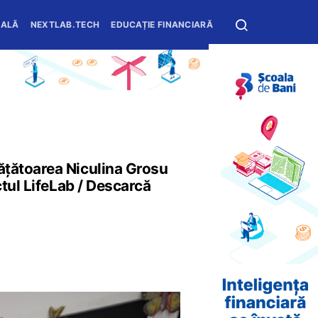
OALĂ
NEXTLAB.TECH
EDUCAȚIE FINANCIARĂ
ățătoarea Niculina Grosu
ctul LifeLab / Descarcă