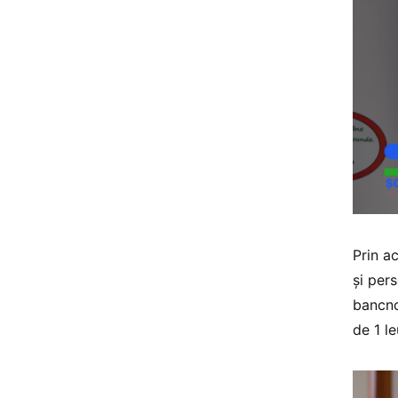
Prin a
și pers
bancno
de 1 le