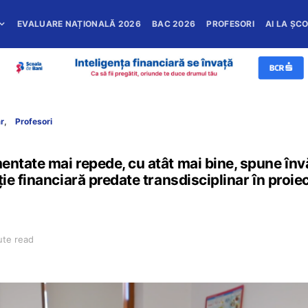
EVALUARE NAȚIONALĂ 2026
BAC 2026
PROFESORI
AI LA ȘC
ar
Profesori
ntate mai repede, cu atât mai bine, spune înv
ie financiară predate transdisciplinar în proie
ute read