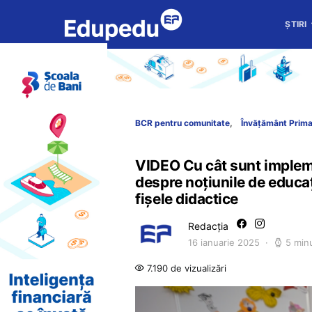
ȘTIRI
BCR pentru comunitate
Învățământ Prim
VIDEO Cu cât sunt impleme
despre noțiunile de educaț
fișele didactice
Redacția
16 ianuarie 2025
5 min
7.190 de vizualizări