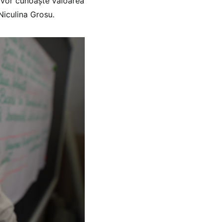
i, vor cunoaște valoarea
Niculina Grosu.