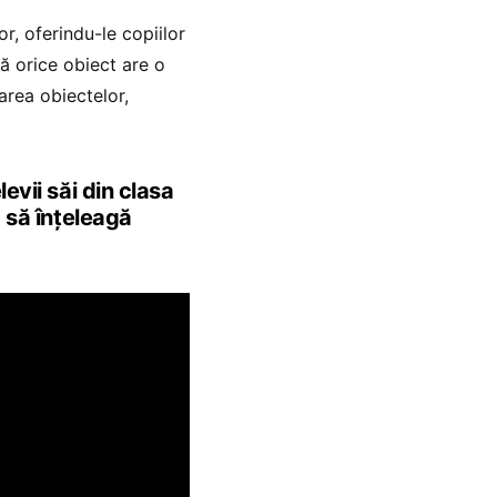
r, oferindu-le copiilor
că orice obiect are o
area obiectelor,
evii săi din clasa
 să înțeleagă