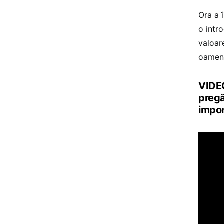
Ora a 
o intr
valoar
oameni
VIDEO
pregă
impor