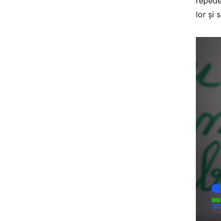
repede
lor și