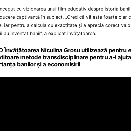
început cu vizionarea unui film educativ despre istoria banilo
oducere captivantă în subiect. „Cred că vă este foarte clar 
e, iar pentru a calcula cu exactitate și a aprecia corect valo
i au inventat banii”, a explicat învățătoarea.
 Învățătoarea Niculina Grosu utilizează pentru el
titoare metode transdisciplinare pentru a-i ajuta
tanța banilor și a economisirii