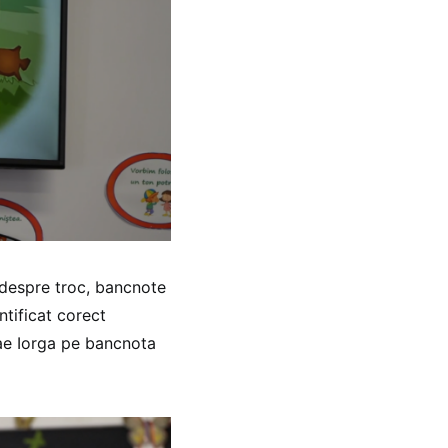
e despre troc, bancnote
entificat corect
lae Iorga pe bancnota