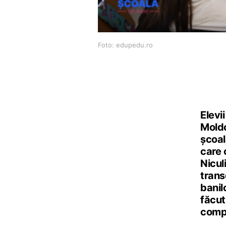
Foto: edupedu.ro
Elevi
Moldo
școal
care 
Nicul
trans
banilo
făcut
compo