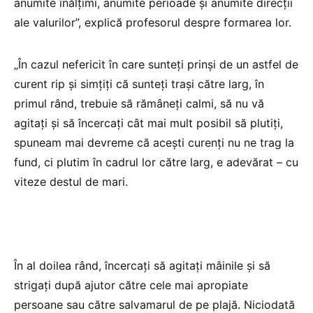
anumite înălțimi, anumite perioade și anumite direcții
ale valurilor”, explică profesorul despre formarea lor.
„În cazul nefericit în care sunteți prinși de un astfel de
curent rip și simțiți că sunteți trași către larg, în
primul rând, trebuie să rămâneți calmi, să nu vă
agitați și să încercați cât mai mult posibil să plutiți,
spuneam mai devreme că acești curenți nu ne trag la
fund, ci plutim în cadrul lor către larg, e adevărat – cu
viteze destul de mari.
În al doilea rând, încercați să agitați mâinile și să
strigați după ajutor către cele mai apropiate
persoane sau către salvamarul de pe plajă. Niciodată