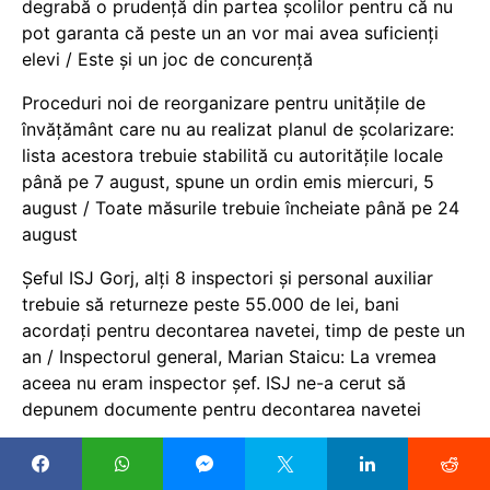
degrabă o prudență din partea școlilor pentru că nu
pot garanta că peste un an vor mai avea suficienți
elevi / Este și un joc de concurență
Proceduri noi de reorganizare pentru unitățile de
învățământ care nu au realizat planul de școlarizare:
lista acestora trebuie stabilită cu autoritățile locale
până pe 7 august, spune un ordin emis miercuri, 5
august / Toate măsurile trebuie încheiate până pe 24
august
Șeful ISJ Gorj, alți 8 inspectori și personal auxiliar
trebuie să returneze peste 55.000 de lei, bani
acordați pentru decontarea navetei, timp de peste un
an / Inspectorul general, Marian Staicu: La vremea
aceea nu eram inspector șef. ISJ ne-a cerut să
depunem documente pentru decontarea navetei
Program de afterschool pentru unii elevi din sectorul
1 în anul școlar 2026-2027, adoptat de Consiliul