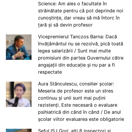
Science: Am ales o facultate în
străinătate pentru că pot deprinde noi
cunoștințe, dar vreau să mă întorc în
țară și să devin profesor
Vicepremierul Tanczos Barna: Dacă
învățământul nu se rezolvă, pică toată
legea salarizării / Sunt mai multe
promisiuni din partea Guvernului către
angajații din educație și nu par a fi
respectate
Aura Stănculescu, consilier școlar:
Meseria de profesor este un stres
continuu și unii sunt mai puțini
rezistenți. Este necesară o evaluare
psihiatrică din când în când / De anul
școlar viitor evaluarea este obligatorie
Șeful ISJ Gorj, alți 8 inspectori și