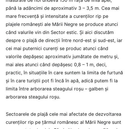
măsurate de noi undeva 150 m față de linia apei,
până la adâncimi de aproximativ 3 – 3,5 m. Cea mai
mare frecvență și intensitate a curenților rip pe
plajele românești ale Mării Negre se produce atunci
când valurile vin din Sector estic. Și aici discutăm
despre o plajă de direcții între nord-est și sud-est, iar
cei mai puternici curenți se produc atunci când
valorile depășesc aproximativ jumătate de metru și,
mai ales atunci când depășesc 0,8 – 1 m, deci,
practic, în situațiile în care suntem la limita de furtună
și în care turiștii pot fi încă în apă, adică putem fi la
limita între arborarea steagului roșu – galben și
arborarea steagului roșu.
Sectoarele de plajă cele mai afectate de dezvoltarea
curenților rip pe țărmul românesc al Mării Negre sunt