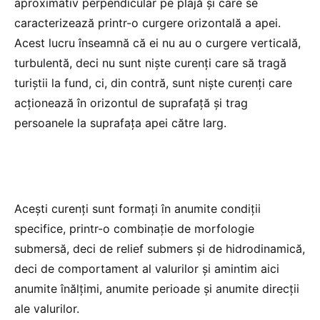
aproximativ perpendicular pe plajă și care se
caracterizează printr-o curgere orizontală a apei.
Acest lucru înseamnă că ei nu au o curgere verticală,
turbulentă, deci nu sunt niște curenți care să tragă
turiștii la fund, ci, din contră, sunt niște curenți care
acționează în orizontul de suprafață și trag
persoanele la suprafața apei către larg.
Acești curenți sunt formați în anumite condiții
specifice, printr-o combinație de morfologie
submersă, deci de relief submers și de hidrodinamică,
deci de comportament al valurilor și amintim aici
anumite înălțimi, anumite perioade și anumite direcții
ale valurilor.