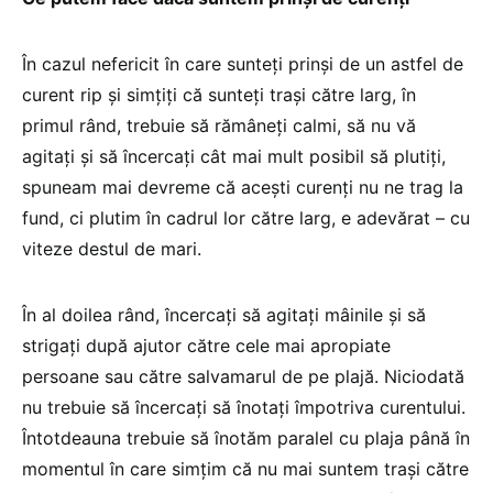
În cazul nefericit în care sunteți prinși de un astfel de
curent rip și simțiți că sunteți trași către larg, în
primul rând, trebuie să rămâneți calmi, să nu vă
agitați și să încercați cât mai mult posibil să plutiți,
spuneam mai devreme că acești curenți nu ne trag la
fund, ci plutim în cadrul lor către larg, e adevărat – cu
viteze destul de mari.
În al doilea rând, încercați să agitați mâinile și să
strigați după ajutor către cele mai apropiate
persoane sau către salvamarul de pe plajă. Niciodată
nu trebuie să încercați să înotați împotriva curentului.
Întotdeauna trebuie să înotăm paralel cu plaja până în
momentul în care simțim că nu mai suntem trași către