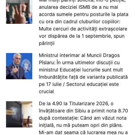
anularea deciziei ISMB de a nu mai
acorda sumele pentru posturile la plata
cu ora din cadrul cluburilor copiilor:
Multe cercuri de activități extrașcolare
vor dispărea de la 1 septembrie, spun
părinții
Ministrul interimar al Muncii Dragos
Pîslaru: În urma ultimelor discuții cu
ministrul Educației lucrurile sunt mult
îmbunătățite față de varianta publicată
pe 17 iulie / Sectorul educației este
crucial
De la 4.90 la Titularizare 2026, o
învățătoare din Sibiu a primit nota 8.70
după contestație: Când am văzut nota
inițială, nu mă puteam opri din plâns.
Mi-am dat seama că lucrarea mea nu a