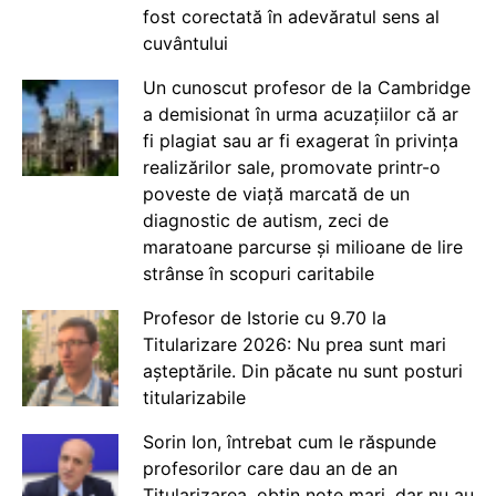
fost corectată în adevăratul sens al
cuvântului
Un cunoscut profesor de la Cambridge
a demisionat în urma acuzațiilor că ar
fi plagiat sau ar fi exagerat în privința
realizărilor sale, promovate printr-o
poveste de viață marcată de un
diagnostic de autism, zeci de
maratoane parcurse și milioane de lire
strânse în scopuri caritabile
Profesor de Istorie cu 9.70 la
Titularizare 2026: Nu prea sunt mari
așteptările. Din păcate nu sunt posturi
titularizabile
Sorin Ion, întrebat cum le răspunde
profesorilor care dau an de an
Titularizarea, obțin note mari, dar nu au