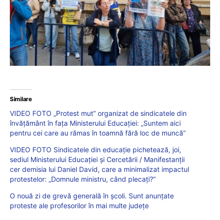
Similare
VIDEO FOTO „Protest mut” organizat de sindicatele din
învățământ în fața Ministerului Educației: „Suntem aici
pentru cei care au rămas în toamnă fără loc de muncă”
VIDEO FOTO Sindicatele din educație pichetează, joi,
sediul Ministerului Educației și Cercetării / Manifestanții
cer demisia lui Daniel David, care a minimalizat impactul
protestelor: „Domnule ministru, când plecați?”
O nouă zi de grevă generală în școli. Sunt anunțate
proteste ale profesorilor în mai multe județe