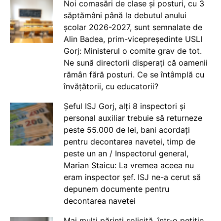
Noi comasări de clase și posturi, cu 3
săptămâni până la debutul anului
școlar 2026-2027, sunt semnalate de
Alin Badea, prim-vicepreședinte USLI
Gorj: Ministerul o comite grav de tot.
Ne sună directorii disperați că oamenii
rămân fără posturi. Ce se întâmplă cu
învățătorii, cu educatorii?
Șeful ISJ Gorj, alți 8 inspectori și
personal auxiliar trebuie să returneze
peste 55.000 de lei, bani acordați
pentru decontarea navetei, timp de
peste un an / Inspectorul general,
Marian Staicu: La vremea aceea nu
eram inspector șef. ISJ ne-a cerut să
depunem documente pentru
decontarea navetei
Mai mulți părinți solicită, într-o petiție,