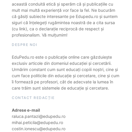
această conduită etică și sperăm că și publicațiile cu
mult mai multă experiență vor face la fel. Ne bucurăm
că găsiți subiecte interesante pe Edupedu.ro și suntem
siguri că înțelegeți rugămintea noastră de a cita sursa
(cu link), ca o declarație reciprocă de respect și
profesionalism. Vă mulțumim!
DESPRE NOI
EduPedu.ro este o publicație online care găzduiește
exclusiv articole din domeniul educației și cercetării.
Urmărim constant cum sunt educați copiii noștri, cine și
cum face politicile din educație și cercetare, cine și cum
îi formează pe profesori, cât de adecvate la lumea în
care trăim sunt sistemele de educație și cercetare.
CONTACT REDACȚIE
Adrese e-mail
raluca.pantazi@edupedu.ro
mihai.peticila@edupedu.ro
costin.ionescu@edupedu.ro