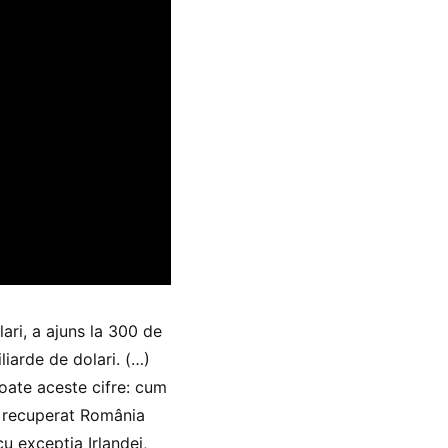
ari, a ajuns la 300 de
iarde de dolari. (…)
toate aceste cifre: cum
 a recuperat România
cu excepția Irlandei,