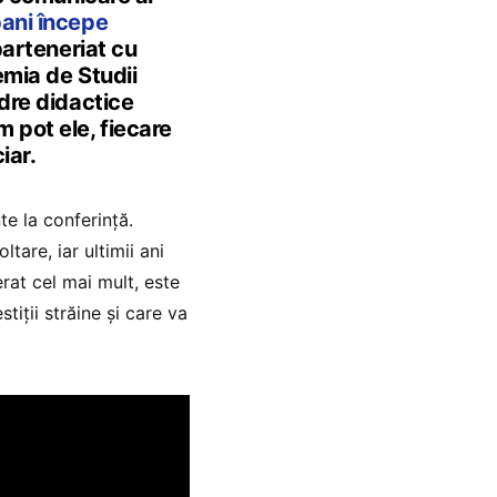
bani începe
parteneriat cu
emia de Studii
dre didactice
 pot ele, fiecare
iar.
e la conferință.
tare, iar ultimii ani
rat cel mai mult, este
tiții străine și care va