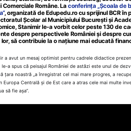
i Comerciale Române. La
conferința „Școala de 
a“
, organizată de Edupedu.ro cu sprijinul BCR în 
ctoratul Școlar al Municipiului București și Acad
mice, Stanimir le-a vorbit celor peste 130 de ca
nte despre perspectivele României și despre cum
a lor, să contribuie la o națiune mai educată financ
ir a avut un mesaj optimist pentru cadrele didactice prezent
 le-a spus că peisajul României de astăzi este unul de dezvol
că țara noastră „a înregistrat cel mai mare progres, a recupe
n Europa Centrală și de Est care a atras cele mai multe inves
a să fie așa“.