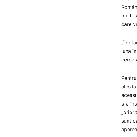
Români
mult, ț
care va
„În afa
lună î
cercet
Pentru
ales la
aceast
s-a în
„prior
sunt o
apărea