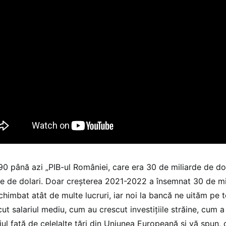
90 până azi „PIB-ul României, care era 30 de miliarde de dol
de de dolari. Doar creșterea 2021-2022 a însemnat 30 de mil
chimbat atât de multe lucruri, iar noi la bancă ne uităm pe 
cut salariul mediu, cum au crescut investițiile străine, cum
jul față de celelalte țări din Uniunea Europeană și vă spun, 