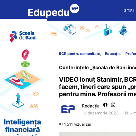
ȘTIRI
BCR pentru comunitate
Educație
Profe
Conferințele „Școala de Bani în
VIDEO Ionuț Stanimir, BCR:
facem, tineri care spun „pr
pentru mine. Profesorii me
Redacția
12 decembrie 2023
6 m
1.511 vizualizări