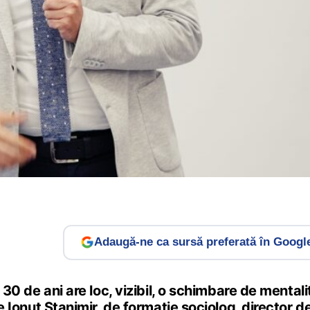
Adaugă-ne ca sursă preferată în Googl
30 de ani are loc, vizibil, o schimbare de mentalita
 Ionuț Stanimir, de formație sociolog, director d