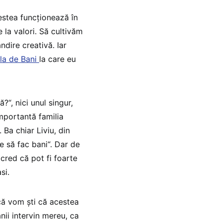
cestea funcționează în
e la valori. Să cultivăm
ândire creativă. Iar
la de Bani
la care eu
?“, nici unul singur,
importantă familia
Ba chiar Liviu, din
e să fac bani“. Dar de
 cred că pot fi foarte
si.
că vom ști că acestea
nii intervin mereu, ca