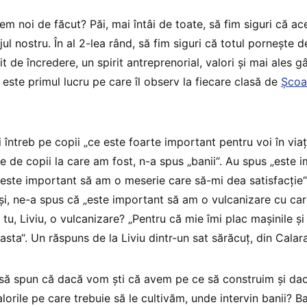
em noi de făcut? Păi, mai întâi de toate, să fim siguri că a
ul nostru. În al 2-lea rând, să fim siguri că totul pornește d
it de încredere, un spirit antreprenorial, valori și mai ales g
 este primul lucru pe care îl observ la fiecare clasă de
Școa
 întreb pe copii „ce este foarte important pentru voi în viață
te de copii la care am fost, n-a spus „banii“. Au spus „este 
„este important să am o meserie care să-mi dea satisfacție“. 
și, ne-a spus că „este important să am o vulcanizare cu car
 tu, Liviu, o vulcanizare? „Pentru că mie îmi plac mașinile și
asta“. Un răspuns de la Liviu dintr-un sat sărăcuț, din Calara
să spun că dacă vom ști că avem pe ce să construim și da
lorile pe care trebuie să le cultivăm, unde intervin banii? Ba