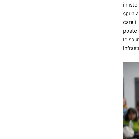
în ist
spun a
care î
poate c
le spun
infrast