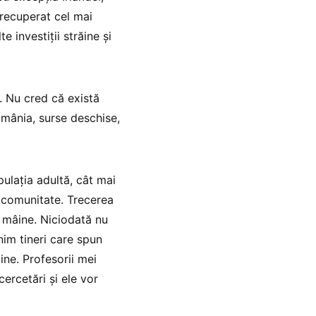
 recuperat cel mai
e investiții străine și
i. Nu cred că există
România, surse deschise,
ulația adultă, cât mai
de comunitate. Trecerea
 mâine. Niciodată nu
nim tineri care spun
ine. Profesorii mei
ercetări și ele vor