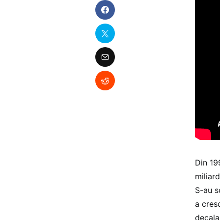
Din 19
miliar
S-au s
a cres
decala