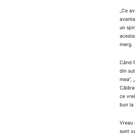
„Ce av
avantaj
un spir
acesta
merg.
Când îi
din su
mea“, 
Călăra
ce vrei
bun la 
Vreau 
sunt va