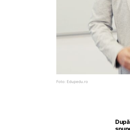
Foto: Edupedu.ro
După 
spune