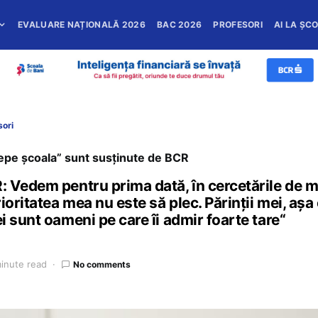
EVALUARE NAȚIONALĂ 2026
BAC 2026
PROFESORI
AI LA ȘC
sori
cepe școala” sunt susținute de BCR
 Vedem pentru prima dată, în cercetările de me
ioritatea mea nu este să plec. Părinții mei, așa
i sunt oameni pe care îi admir foarte tare“
inute read
No comments