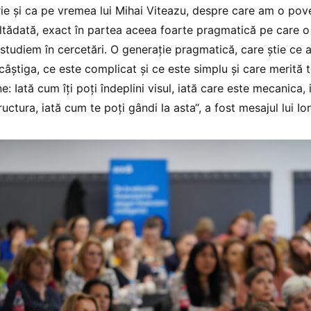
orie și ca pe vremea lui Mihai Viteazu, despre care am o pov
ltădată, exact în partea aceea foarte pragmatică pe care o 
i studiem în cercetări. O generație pragmatică, care știe ce
âștiga, ce este complicat și ce este simplu și care merită to
e: Iată cum îți poți îndeplini visul, iată care este mecanica,
ructura, iată cum te poți gândi la asta“, a fost mesajul lui Io