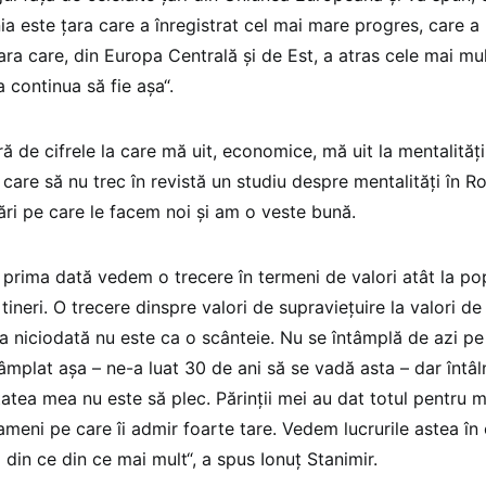
a este țara care a înregistrat cel mai mare progres, care a
ara care, din Europa Centrală și de Est, a atras cele mai mult
 continua să fie așa“.
ră de cifrele la care mă uit, economice, mă uit la mentalităț
n care să nu trec în revistă un studiu despre mentalități în 
ări pe care le facem noi și am o veste bună.
 prima dată vedem o trecere în termeni de valori atât la pop
 tineri. O trecere dinspre valori de supraviețuire la valori 
a niciodată nu este ca o scânteie. Nu se întâmplă de azi pe
tâmplat așa – ne-a luat 30 de ani să se vadă asta – dar întâl
itatea mea nu este să plec. Părinții mei au dat totul pentru m
ameni pe care îi admir foarte tare. Vedem lucrurile astea în c
 din ce din ce mai mult“, a spus Ionuț Stanimir.