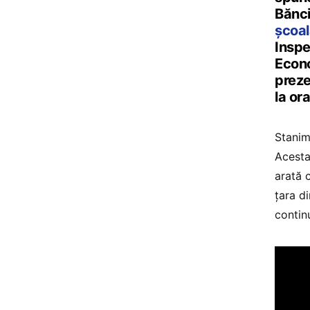
Bănci
școal
Inspe
Econo
preze
la or
Stanim
Acesta
arată 
țara di
continu