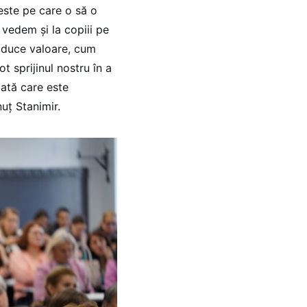
este pe care o să o
vedem și la copiii pe
 aduce valoare, cum
t sprijinul nostru în a
 iată care este
nuț Stanimir.