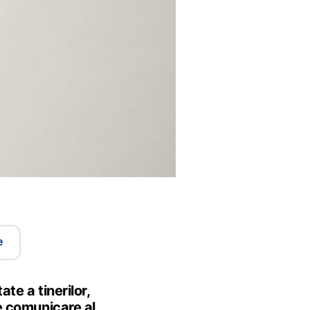
e
te a tinerilor,
e comunicare al