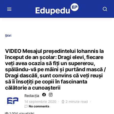
Știri
VIDEO Mesajul președintelui Iohannis la
început de an școlar: Dragi elevi, fiecare
veți avea ocazia să fiți un supererou,
spălându-vă pe mâini și purtând mască /
Dragi dascăli, sunt convins că veți reuși
să îi însoțiți pe copii în fascinanta
călătorie a cunoașterii
Redacția
14 septembrie 2020
2 minute read
No comments
1.004 vizualizări