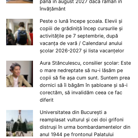
până în august 2027 dacă rămân în
învățământ
Peste o lună începe școala. Elevii și
copiii de grădiniță încep cursurile și
activitățile pe 7 septembrie, după
vacanța de vară / Calendarul anului
școlar 2026-2027 și lista vacanțelor
Aura Stănculescu, consilier școlar: Este
o mare nedreptate să nu-i lăsăm pe
copii să fie așa cum sunt. Suntem prea
dornici să îi băgăm în șabloane și să-i
corectăm, să invalidăm ceea ce fac
diferit
Universitatea din București a
reamplasat vulturul și cei doi grifoni
distruși în urma bombardamentelor din
anul 1944 pe frontonul Palatului