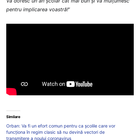
Vă doresc un an școlar cât mai bun și vă mulțumesc
pentru implicarea voastră!
“
Similare
Orban: Va fi un efort comun pentru ca școlile care vor
funcționa în regim clasic să nu devină vectori de
transmitere a noului coronavirus