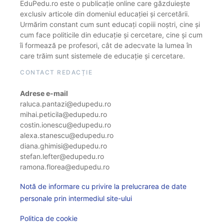
EduPedu.ro este o publicație online care găzduiește
exclusiv articole din domeniul educației și cercetării.
Urmărim constant cum sunt educați copiii noștri, cine și
cum face politicile din educație și cercetare, cine și cum
îi formează pe profesori, cât de adecvate la lumea în
care trăim sunt sistemele de educație și cercetare.
CONTACT REDACȚIE
Adrese e-mail
raluca.pantazi@edupedu.ro
mihai.peticila@edupedu.ro
costin.ionescu@edupedu.ro
alexa.stanescu@edupedu.ro
diana.ghimisi@edupedu.ro
stefan.lefter@edupedu.ro
ramona.florea@edupedu.ro
Notă de informare cu privire la prelucrarea de date
personale prin intermediul site-ului
Politica de cookie