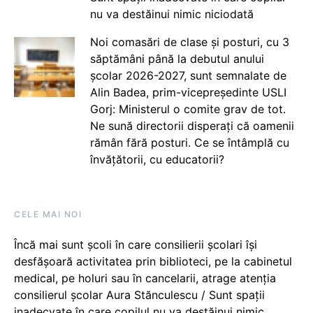
nu va destăinui nimic niciodată
Noi comasări de clase și posturi, cu 3
săptămâni până la debutul anului
școlar 2026-2027, sunt semnalate de
Alin Badea, prim-vicepreședinte USLI
Gorj: Ministerul o comite grav de tot.
Ne sună directorii disperați că oamenii
rămân fără posturi. Ce se întâmplă cu
învățătorii, cu educatorii?
CELE MAI NOI
Încă mai sunt școli în care consilierii școlari își
desfășoară activitatea prin biblioteci, pe la cabinetul
medical, pe holuri sau în cancelarii, atrage atenția
consilierul școlar Aura Stănculescu / Sunt spații
inadecvate în care copilul nu va destăinui nimic