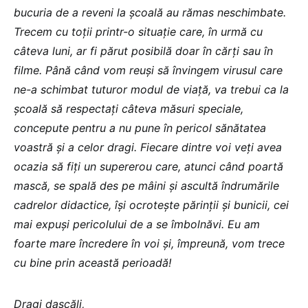
bucuria de a reveni la școală au rămas neschimbate.
Trecem cu toții printr-o situație care, în urmă cu
câteva luni, ar fi părut posibilă doar în cărți sau în
filme. Până când vom reuși să învingem virusul care
ne-a schimbat tuturor modul de viață, va trebui ca la
școală să respectați câteva măsuri speciale,
concepute pentru a nu pune în pericol sănătatea
voastră și a celor dragi. Fiecare dintre voi veți avea
ocazia să fiți un supererou care, atunci când poartă
mască, se spală des pe mâini și ascultă îndrumările
cadrelor didactice, își ocrotește părinții și bunicii, cei
mai expuși pericolului de a se îmbolnăvi. Eu am
foarte mare încredere în voi și, împreună, vom trece
cu bine prin această perioadă!
Dragi dascăli,