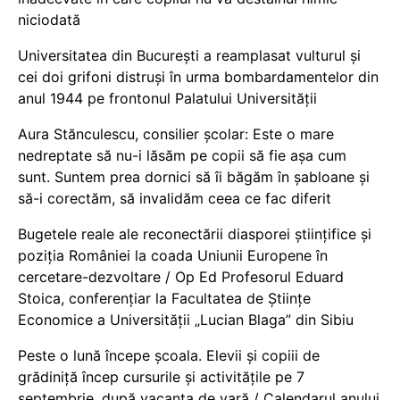
niciodată
Universitatea din București a reamplasat vulturul și
cei doi grifoni distruși în urma bombardamentelor din
anul 1944 pe frontonul Palatului Universității
Aura Stănculescu, consilier școlar: Este o mare
nedreptate să nu-i lăsăm pe copii să fie așa cum
sunt. Suntem prea dornici să îi băgăm în șabloane și
să-i corectăm, să invalidăm ceea ce fac diferit
Bugetele reale ale reconectării diasporei științifice și
poziția României la coada Uniunii Europene în
cercetare-dezvoltare / Op Ed Profesorul Eduard
Stoica, conferențiar la Facultatea de Științe
Economice a Universității „Lucian Blaga” din Sibiu
Peste o lună începe școala. Elevii și copiii de
grădiniță încep cursurile și activitățile pe 7
septembrie, după vacanța de vară / Calendarul anului