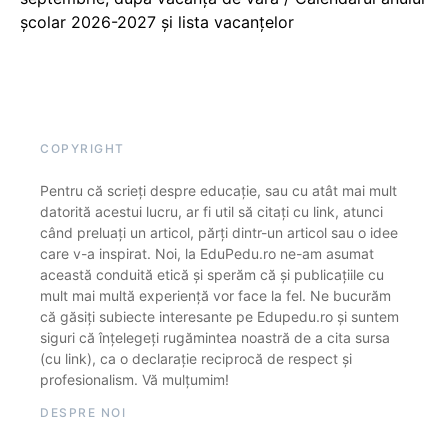
școlar 2026-2027 și lista vacanțelor
COPYRIGHT
Pentru că scrieți despre educație, sau cu atât mai mult
datorită acestui lucru, ar fi util să citați cu link, atunci
când preluați un articol, părți dintr-un articol sau o idee
care v-a inspirat. Noi, la EduPedu.ro ne-am asumat
această conduită etică și sperăm că și publicațiile cu
mult mai multă experiență vor face la fel. Ne bucurăm
că găsiți subiecte interesante pe Edupedu.ro și suntem
siguri că înțelegeți rugămintea noastră de a cita sursa
(cu link), ca o declarație reciprocă de respect și
profesionalism. Vă mulțumim!
DESPRE NOI