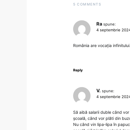
5 COMMENTS
Ra
spune:
4 septembrie 2024
România are vocația infinitului
Reply
V.
spune:
4 septembrie 2024
Să aibă salarii duble când vor
școală, când vor plăti din buz
Nu când vin lipa-lipa în papuci