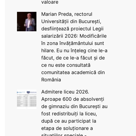
valoare
Marian Preda, rectorul
Universității din București,
desființează proiectul Legii
salarizării 2026: Modificările
în zona învățământului sunt
hilare. Eu nu înțeleg cine le-a
făcut, de ce le-a făcut și de
ce nu este consultată
comunitatea academică din
România
Admitere liceu 2026.
Aproape 600 de absolvenți
de gimnaziu din București au
fost redistribuiți la liceu,
după ce au participat la
etapa de soluționare a
situațiilor speciale -