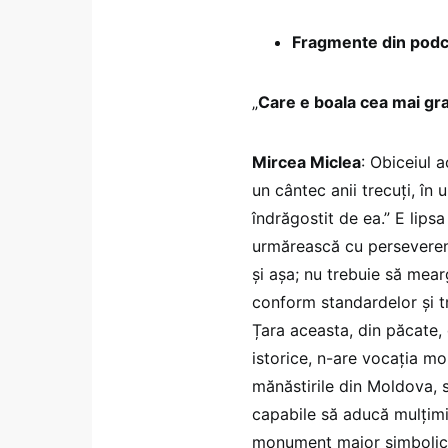
Fragmente din podc
„
Care e boala cea mai gra
Mircea Miclea
: Obiceiul 
un cântec anii trecuți, în
îndrăgostit de ea.” E lipsa
urmărească cu perseveren
și așa; nu trebuie să mear
conform standardelor și t
Țara aceasta, din păcate, d
istorice, n-are vocația mon
mănăstirile din Moldova, 
capabile să aducă mulțim
monument major simbolic.