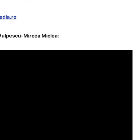
edia.ro
 Vulpescu-Mircea Miclea: