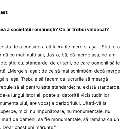
ast:
vă a societății românești? Ce ar trebui vindecat?
acesta de a considera că lucrurile merg și așa… Știți, era
 urmă cu mai mulți ani, „las-o, bă, că merge așa, ne-am
 de, știu eu, standarde, de criterii, pe care oamenii să le
ță. „Merge și așa”; de ce să mai schimbăm dacă merge
gă și așa. Trebuie să facem ca lucrurile să meargă
rebuie să ai pentru asta standarde; nu există standarde.
e-a lungul istoriei, poate și datorită vicisitudinilor
umentalului, are vocația derizoriului. Uitați-vă la
superbe, mici, nu impunătoare, nu monumentale, nu
i mari de oameni, să fie monumentale, să rămână ca un
 Doar chestiuni mărunte.”