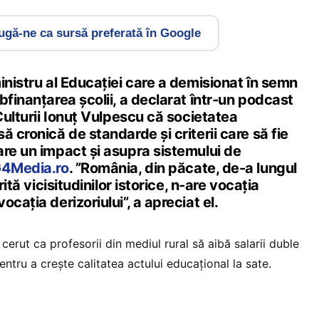
gă-ne ca sursă preferată în Google
inistru al Educației care a demisionat în semn
bfinanțarea școlii, a declarat într-un podcast
 Culturii Ionuț Vulpescu că societatea
ă cronică de standarde și criterii care să fie
are un impact și asupra sistemului de
4Media.ro
. ”România, din păcate, de-a lungul
rită vicisitudinilor istorice, n-are vocația
cația derizoriului”, a apreciat el.
cerut ca profesorii din mediul rural să aibă salarii duble
entru a crește calitatea actului educațional la sate.