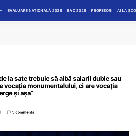
EVALUARE NAȚIONALĂ 2026
BAC 2026
PROFESORI
AI LA ȘC
e la sate trebuie să aibă salarii duble sau
re vocația monumentalului, ci are vocația
erge și așa”
d
5 comments