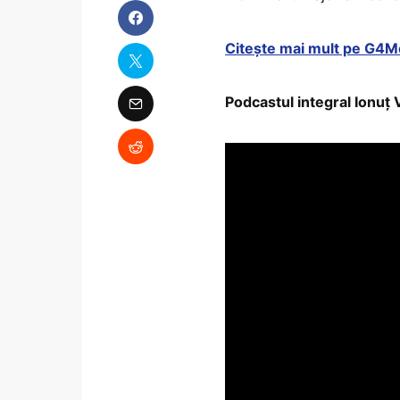
Citește mai mult pe G4M
Podcastul integral Ionuț