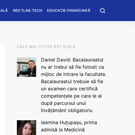
OALĂ
NEXTLAB.TECH
EDUCAȚIE FINANCIARĂ
CELE MAI CITITE ARTICOLE
Daniel David: Bacalaureatul
nu ar trebui să fie folosit ca
mijloc de intrare la facultate.
Bacalaureatul trebuie să fie
un examen care certifică
competențele pe care le ai
după parcursul unui
învățământ obligatoriu
Iasmina Huțupașu, prima
admisă la Medicină