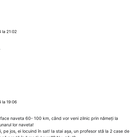
 la 21:02
.
 la 19:06
 face naveta 60- 100 km, când vor veni zilnic prin nămeți la
unarul lor naveta!
, pe jos, ei locuind în sat! Ia stai așa, un profesor stă la 2 case de