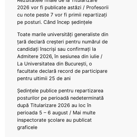
Rezultatele finale de la Titularizare
2026 vor fi publicate astăzi / Profesorii
cu note peste 7 vor fi primii repartizați
pe posturi. Când încep ședințele
Toate marile universități generaliste din
țară declară creșteri pentru numărul de
candidați înscriși sau confirmați la
Admitere 2026, în sesiunea din iulie /
La Universitatea din București, o
facultate declară record de participare
pentru ultimii 25 de ani
Ședințele publice pentru repartizarea
posturilor pe perioadă nedeterminată
după Titularizare 2026 au loc în
perioada 5 – 6 august / Mai multe
inspectorate școlare au publicat
graficele