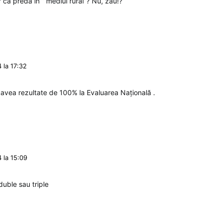
ar că predă în ” mediul rural”? Nu, zău!?
 la 17:32
 avea rezultate de 100% la Evaluarea Națională .
 la 15:09
uble sau triple