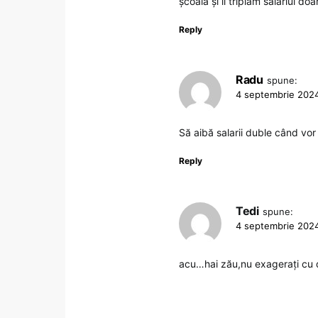
școală și îi triplăm salariul do
Reply
Radu
spune:
4 septembrie 2024
Să aibă salarii duble când vor
Reply
Tedi
spune:
4 septembrie 2024
acu…hai zău,nu exagerați cu d