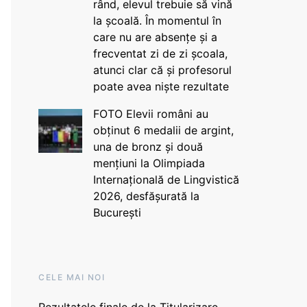
rând, elevul trebuie să vină
la școală. În momentul în
care nu are absențe și a
frecventat zi de zi școala,
atunci clar că și profesorul
poate avea niște rezultate
FOTO Elevii români au
obținut 6 medalii de argint,
una de bronz și două
mențiuni la Olimpiada
Internațională de Lingvistică
2026, desfășurată la
București
CELE MAI NOI