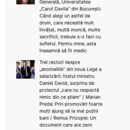
Generală, Universitatea
„Carol Davila” din București:
Când alegi un astfel de
drum, care necesită mult
învățat, multă muncă, multe
sacrificii, trebuie s-o faci cu
sufletul. Pentru mine, asta
înseamnă să fii medic
Trei rectori despre
„anomaliile” din noua Lege a
salarizării: fostul ministru
Daniel David, surprins de
proiectul „care nu respectă
nimic din ce știam” / Marian
Preda: Prin promovări foarte
mulți ajung să ia mai puțini
bani / Remus Pricopie: Un
document care are zero