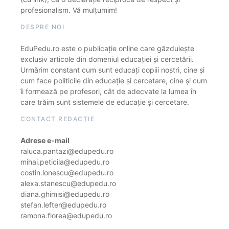
profesionalism. Vă mulțumim!
DESPRE NOI
EduPedu.ro este o publicație online care găzduiește
exclusiv articole din domeniul educației și cercetării.
Urmărim constant cum sunt educați copiii noștri, cine și
cum face politicile din educație și cercetare, cine și cum
îi formează pe profesori, cât de adecvate la lumea în
care trăim sunt sistemele de educație și cercetare.
CONTACT REDACȚIE
Adrese e-mail
raluca.pantazi@edupedu.ro
mihai.peticila@edupedu.ro
costin.ionescu@edupedu.ro
alexa.stanescu@edupedu.ro
diana.ghimisi@edupedu.ro
stefan.lefter@edupedu.ro
ramona.florea@edupedu.ro