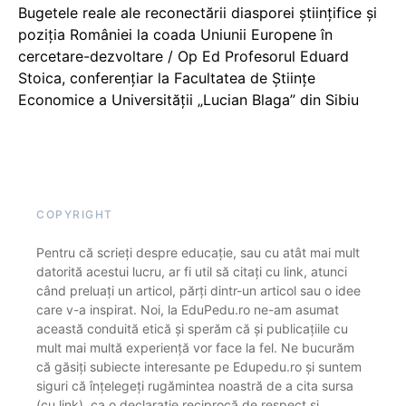
Bugetele reale ale reconectării diasporei științifice și
poziția României la coada Uniunii Europene în
cercetare-dezvoltare / Op Ed Profesorul Eduard
Stoica, conferențiar la Facultatea de Științe
Economice a Universității „Lucian Blaga” din Sibiu
COPYRIGHT
Pentru că scrieți despre educație, sau cu atât mai mult
datorită acestui lucru, ar fi util să citați cu link, atunci
când preluați un articol, părți dintr-un articol sau o idee
care v-a inspirat. Noi, la EduPedu.ro ne-am asumat
această conduită etică și sperăm că și publicațiile cu
mult mai multă experiență vor face la fel. Ne bucurăm
că găsiți subiecte interesante pe Edupedu.ro și suntem
siguri că înțelegeți rugămintea noastră de a cita sursa
(cu link), ca o declarație reciprocă de respect și