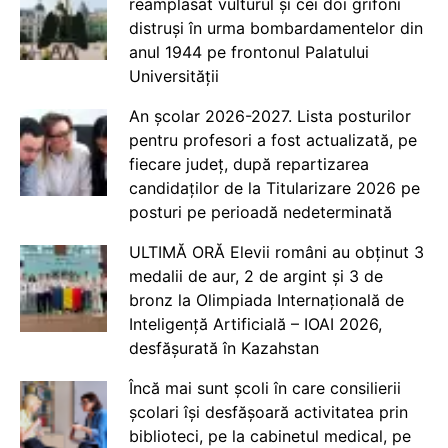
reamplasat vulturul și cei doi grifoni
distruși în urma bombardamentelor din
anul 1944 pe frontonul Palatului
Universității
An școlar 2026-2027. Lista posturilor
pentru profesori a fost actualizată, pe
fiecare județ, după repartizarea
candidaților de la Titularizare 2026 pe
posturi pe perioadă nedeterminată
ULTIMĂ ORĂ Elevii români au obținut 3
medalii de aur, 2 de argint și 3 de
bronz la Olimpiada Internațională de
Inteligență Artificială – IOAI 2026,
desfășurată în Kazahstan
Încă mai sunt școli în care consilierii
școlari își desfășoară activitatea prin
biblioteci, pe la cabinetul medical, pe