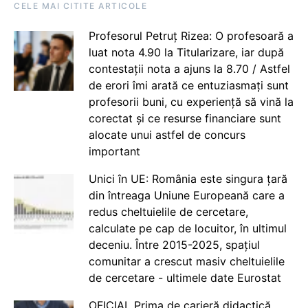
CELE MAI CITITE ARTICOLE
Profesorul Petruț Rizea: O profesoară a
luat nota 4.90 la Titularizare, iar după
contestații nota a ajuns la 8.70 / Astfel
de erori îmi arată ce entuziasmați sunt
profesorii buni, cu experiență să vină la
corectat și ce resurse financiare sunt
alocate unui astfel de concurs
important
Unici în UE: România este singura țară
din întreaga Uniune Europeană care a
redus cheltuielile de cercetare,
calculate pe cap de locuitor, în ultimul
deceniu. Între 2015-2025, spațiul
comunitar a crescut masiv cheltuielile
de cercetare - ultimele date Eurostat
OFICIAL Prima de carieră didactică